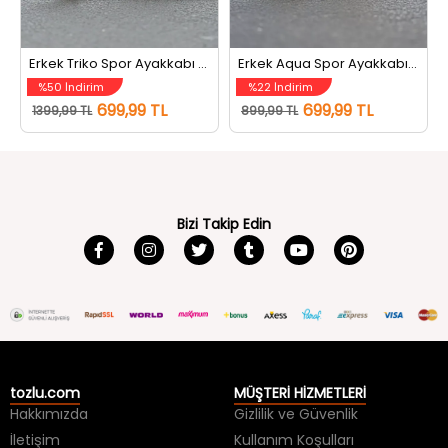
Erkek Triko Spor Ayakkabı Siyah
Erkek Aqua Spor Ayakkabı Füme
%50 İndirim
%22 İndirim
699,99 TL
699,99 TL
1399,99 TL
899,99 TL
Bizi Takip Edin
tozlu.com
MÜŞTERİ HİZMETLERİ
Hakkımızda
Gizlilik ve Güvenlik
İletişim
Kullanım Koşulları