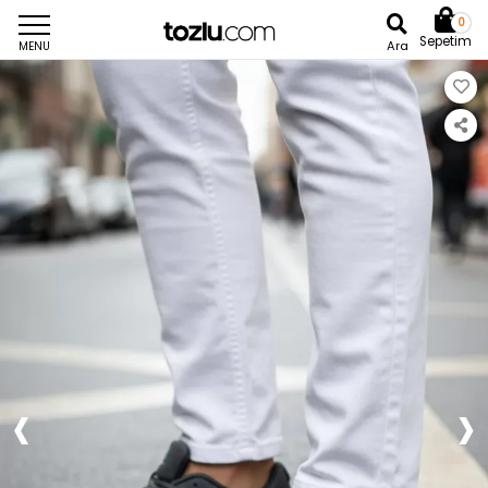
0
Sepetim
Ara
MENU