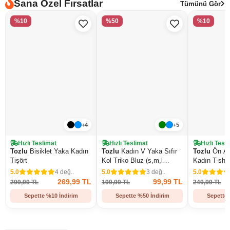
Sana Özel Fırsatlar
Tümünü Gör
%10
%50
%10
+4
+5
Hızlı Teslimat
Hızlı Teslimat
Hızlı Tesl
Tozlu
Bisiklet Yaka Kadın
Tozlu
Kadın V Yaka Sıfır
Tozlu
Ön Ar
Tişört
Kol Triko Bluz (s,m,l
Kadın T-shir
Uyumludur)
5.0
4 değ..
5.0
3 değ..
5.0
269,99 TL
99,99 TL
299,99 TL
199,99 TL
249,99 TL
Sepette %10 İndirim
Sepette %50 İndirim
Sepette 