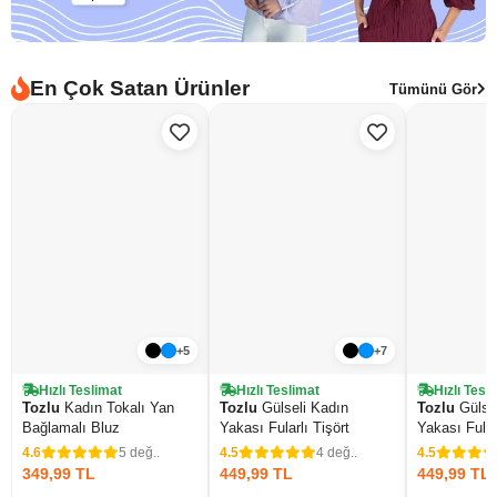
En Çok Satan Ürünler
Tümünü Gör
+5
+7
Hızlı Teslimat
Hızlı Teslimat
Hızlı Tesl
Tozlu
Kadın Tokalı Yan
Tozlu
Gülseli Kadın
Tozlu
Gülsel
Bağlamalı Bluz
Yakası Fularlı Tişört
Yakası Fular
4.6
5 değ..
4.5
4 değ..
4.5
349,99 TL
449,99 TL
449,99 TL