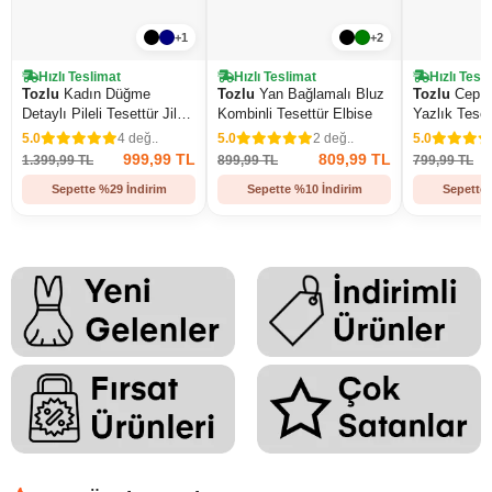
+1
+2
Hızlı Teslimat
Hızlı Teslimat
Hızlı Tesl
Tozlu
Kadın Düğme
Tozlu
Yan Bağlamalı Bluz
Tozlu
Cep De
Detaylı Pileli Tesettür Jile
Kombinli Tesettür Elbise
Yazlık Teset
Elbise
5.0
4 değ..
5.0
2 değ..
5.0
999,99 TL
809,99 TL
1.399,99 TL
899,99 TL
799,99 TL
Sepette %29 İndirim
Sepette %10 İndirim
Sepette 