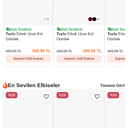
1
+7
Hızlı Teslimat
Hızlı Teslimat
Hızlı Tesl
Tozlu
Erkek Uzun Kol
Tozlu
Erkek Uzun Kol
Tozlu
Erkek
Gömlek
Gömlek
Gömlek
399,99 TL
399,99 TL
499,99 TL
499,99 TL
499,99 TL
Sepette %20 İndirim
Sepette %20 İndirim
Sepette 
En Sevilen Elbiseler
Tümünü Gör
%10
%10
%33