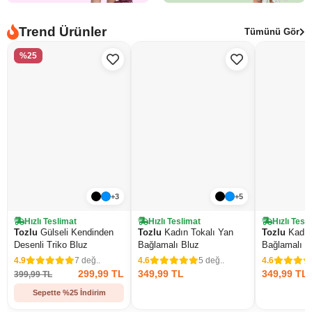
Trend Ürünler
Tümünü Gör
%25
+3
+5
Hızlı Teslimat
Hızlı Teslimat
Hızlı Tesl
Tozlu
Gülseli Kendinden
Tozlu
Kadın Tokalı Yan
Tozlu
Kadın
Desenli Triko Bluz
Bağlamalı Bluz
Bağlamalı B
4.9
7 değ..
4.6
5 değ..
4.6
299,99 TL
349,99 TL
349,99 TL
399,99 TL
Sepette %25 İndirim