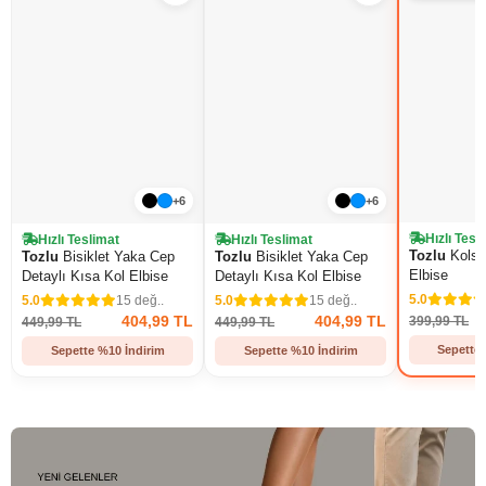
+6
+6
Hızlı Tesl
Hızlı Teslimat
Hızlı Teslimat
Tozlu
Kolsuz
Tozlu
Bisiklet Yaka Cep
Tozlu
Bisiklet Yaka Cep
Elbise
Detaylı Kısa Kol Elbise
Detaylı Kısa Kol Elbise
5.0
5.0
15 değ..
5.0
15 değ..
404,99 TL
404,99 TL
399,99 TL
449,99 TL
449,99 TL
Sepette 
Sepette %10 İndirim
Sepette %10 İndirim