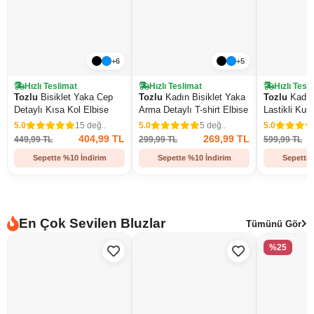
+6
+5
Hızlı Teslimat
Hızlı Teslimat
Hızlı Tesl
Tozlu
Bisiklet Yaka Cep
Tozlu
Kadın Bisiklet Yaka
Tozlu
Kadın 
Detaylı Kısa Kol Elbise
Arma Detaylı T-shirt Elbise
Lastikli Kuş
5.0
15 değ..
5.0
5 değ..
5.0
404,99 TL
269,99 TL
449,99 TL
299,99 TL
599,99 TL
Sepette %10 İndirim
Sepette %10 İndirim
Sepette 
En Çok Sevilen Bluzlar
Tümünü Gör
%25