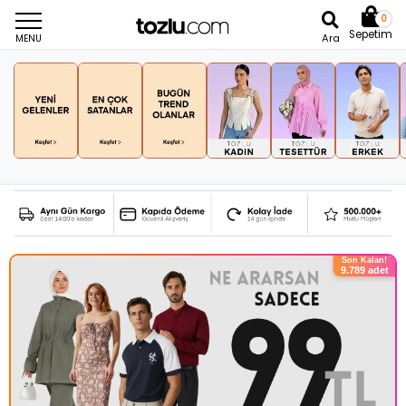
0
Sepetim
Ara
MENU
Son Kalan!
9.789 adet