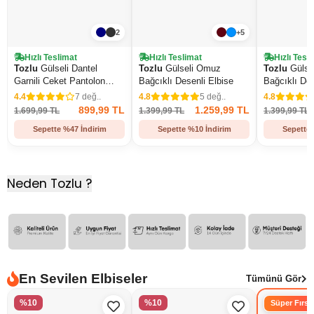
2
+5
Hızlı Teslimat
Hızlı Teslimat
Hızlı Tesl
Tozlu
Gülseli Dantel
Tozlu
Gülseli Omuz
Tozlu
Gülse
Garnili Ceket Pantolon
Bağcıklı Desenli Elbise
Bağcıklı Des
Tesettür İkili Takım
4.4
7 değ..
4.8
5 değ..
4.8
899,99 TL
1.259,99 TL
1.699,99 TL
1.399,99 TL
1.399,99 TL
Sepette %47 İndirim
Sepette %10 İndirim
Sepette 
Neden Tozlu ?
En Sevilen Elbiseler
Tümünü Gör
%10
%10
Süper Fırsa