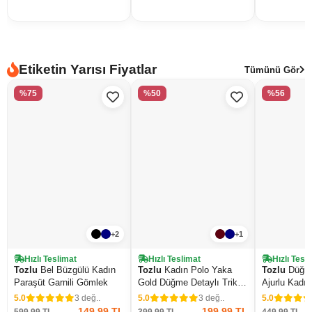
Etiketin Yarısı Fiyatlar
Tümünü Gör
%75
%50
%56
+2
+1
Hızlı Teslimat
Hızlı Teslimat
Hızlı Tesl
Tozlu
Bel Büzgülü Kadın
Tozlu
Kadın Polo Yaka
Tozlu
Düğme
Paraşüt Garnili Gömlek
Gold Düğme Detaylı Triko
Ajurlu Kadın
Hırka
5.0
3 değ..
5.0
3 değ..
5.0
149,99 TL
199,99 TL
599,99 TL
399,99 TL
449,99 TL