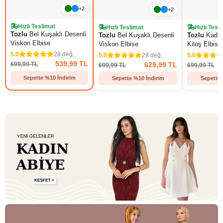
+2
+2
Hızlı Teslimat
Hızlı Teslimat
Hızlı Tesl
Tozlu
Bel Kuşaklı Desenli
Tozlu
Bel Kuşaklı Desenli
Tozlu
Kadın 
Viskon Elbise
Viskon Elbise
Kiloş Elbise
5.0
28 değ..
5.0
28 değ..
5.0
539,99 TL
629,99 TL
699,99 TL
699,99 TL
699,99 TL
Sepette %10 İndirim
Sepette %10 İndirim
Sepette 