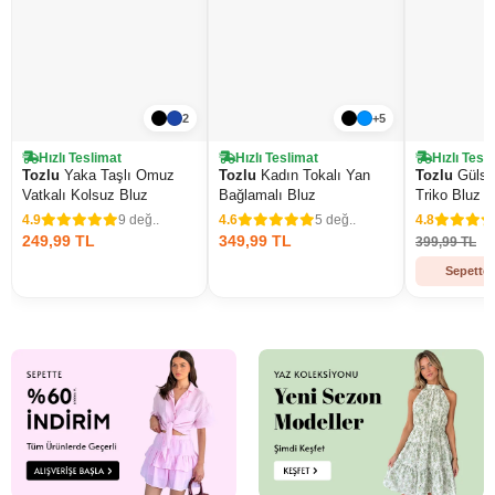
2
+5
Hızlı Teslimat
Hızlı Teslimat
Hızlı Tesl
Tozlu
Yaka Taşlı Omuz
Tozlu
Kadın Tokalı Yan
Tozlu
Gülse
Vatkalı Kolsuz Bluz
Bağlamalı Bluz
Triko Bluz
4.9
9 değ..
4.6
5 değ..
4.8
249,99 TL
349,99 TL
399,99 TL
Sepette 