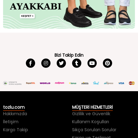
Bizi Takip Edin
tozlu.com
MÜŞTERİ HİZMETLERİ
Hakkımızda
Gizlilik ve Güvenlik
İletişim
Kullanım Koşulları
Kargo Takip
Sıkça Sorulan Sorular
Kargo ve Teslimat