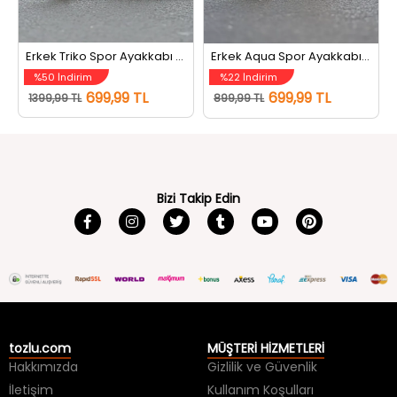
Erkek Triko Spor Ayakkabı Siyah
Erkek Aqua Spor Ayakkabı Füme
%50 İndirim
%22 İndirim
699,99 TL
699,99 TL
1399,99 TL
899,99 TL
Bizi Takip Edin
tozlu.com
MÜŞTERİ HİZMETLERİ
Hakkımızda
Gizlilik ve Güvenlik
İletişim
Kullanım Koşulları