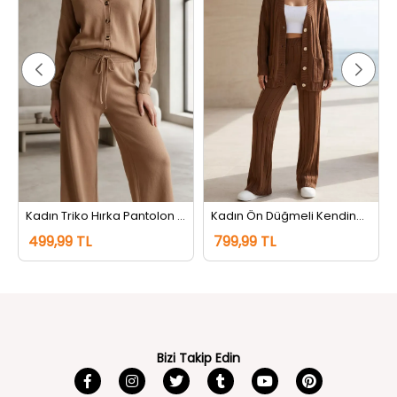
Kadın Triko Hırka Pantolon İkili Takım Bisküvi
Kadın Ön Düğmeli Kendinden Çizgi Desenli Triko Hırka Pantolon İkili Takım Açıkkahve
499,99 TL
799,99 TL
Bizi Takip Edin