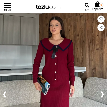
0
Sepetim
Ara
MENU