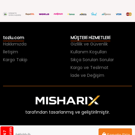
tozlu.com
MÜŞTERİ HİZMETLERİ
Hakkımızda
Gizlilik ve Güvenlik
İletişim
Kullanım Koşulları
Kargo Takip
Sıkça Sorulan Sorular
Kargo ve Teslimat
İade ve Değişim
tarafından tasarlanmış ve geliştirilmiştir.
m
%
4
7
İ
n
d
i
r
i
949,99 TL
Sepete Ekle