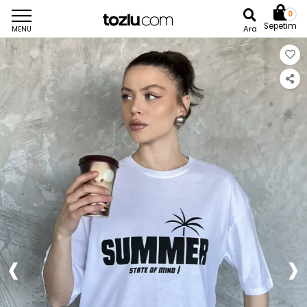
0
Sepetim
Ara
MENU