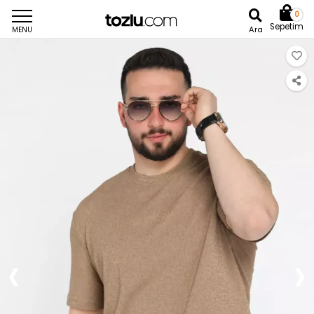
0
Sepetim
Ara
MENU