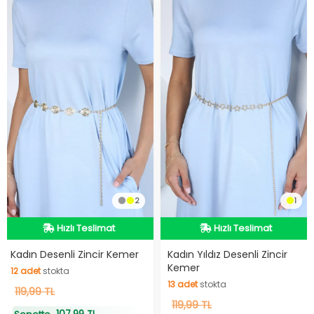
2
1
Hızlı Teslimat
Hızlı Teslimat
Hızlı Teslimat
Hızlı Teslimat
Kadın Desenli Zincir Kemer
Kadın Yıldız Desenli Zincir
Kemer
12
adet
stokta
13
adet
stokta
12
119,99 TL
adet
stokta
13
119,99 TL
adet
stokta