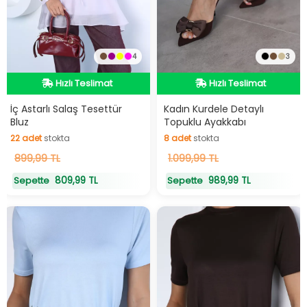
4
3
Hızlı Teslimat
Hızlı Teslimat
Hızlı Teslimat
Hızlı Teslimat
İç Astarlı Salaş Tesettür
Kadın Kurdele Detaylı
Bluz
Topuklu Ayakkabı
22
adet
stokta
8
adet
stokta
22
899,99 TL
adet
stokta
8
1.099,99 TL
adet
stokta
809,99 TL
989,99 TL
Sepette
Sepette