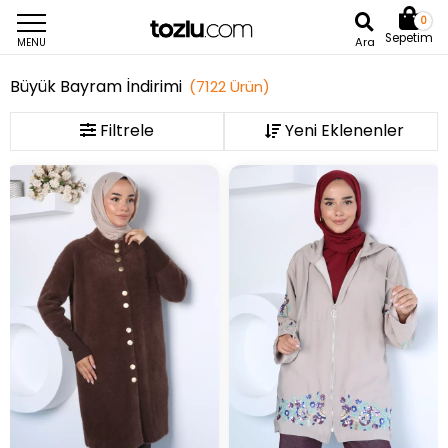
0
Sepetim
Ara
MENU
Büyük Bayram İndirimi
(
7122
Ürün
)
Filtrele