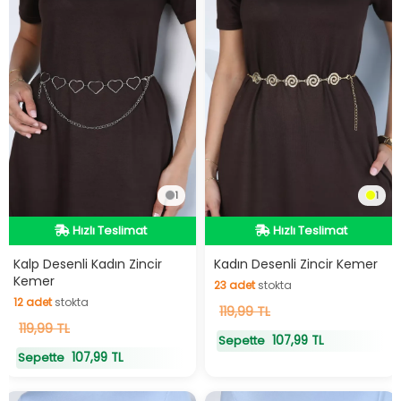
1
1
Hızlı Teslimat
Hızlı Teslimat
Hızlı Teslimat
Hızlı Teslimat
Kalp Desenli Kadın Zincir
Kadın Desenli Zincir Kemer
Kemer
23
adet
stokta
12
adet
stokta
23
119,99 TL
adet
stokta
12
119,99 TL
adet
stokta
107,99 TL
Sepette
107,99 TL
Sepette