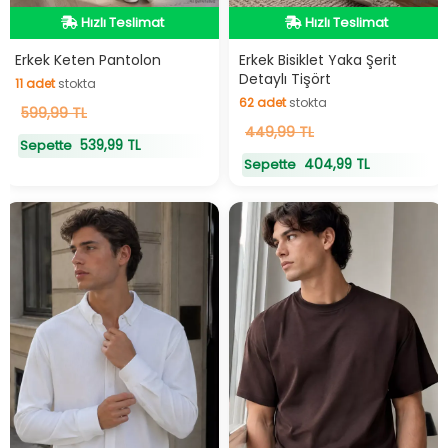
Hızlı Teslimat
Hızlı Teslimat
Hızlı Teslimat
Hızlı Teslimat
Erkek Keten Pantolon
Erkek Bisiklet Yaka Şerit
Detaylı Tişört
11
adet
stokta
62
adet
stokta
11
599,99 TL
adet
stokta
62
449,99 TL
adet
stokta
539,99 TL
Sepette
404,99 TL
Sepette