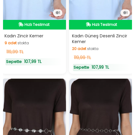
1
1
Hızlı Teslimat
Hızlı Teslimat
Hızlı Teslimat
Hızlı Teslimat
Kadın Zincir Kemer
Kadın Güneş Desenli Zincir
Kemer
9
adet
stokta
20
adet
stokta
9
119,99 TL
adet
stokta
20
119,99 TL
adet
stokta
107,99 TL
Sepette
107,99 TL
Sepette