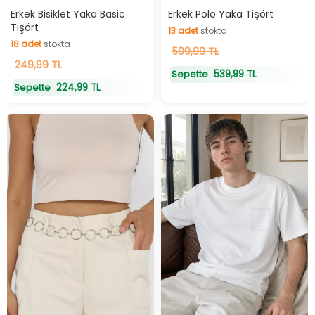
Hızlı Teslimat
Hızlı Teslimat
Erkek Bisiklet Yaka Basic
Erkek Polo Yaka Tişört
Tişört
13
adet
stokta
18
adet
stokta
13
599,99 TL
adet
stokta
18
249,99 TL
adet
stokta
539,99 TL
Sepette
224,99 TL
Sepette