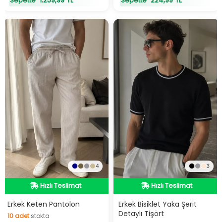
1.259,99 TL
224,99 TL
Sepette
Sepette
4
3
Hızlı Teslimat
Hızlı Teslimat
Hızlı Teslimat
Hızlı Teslimat
Erkek Keten Pantolon
Erkek Bisiklet Yaka Şerit
Detaylı Tişört
10
adet
stokta