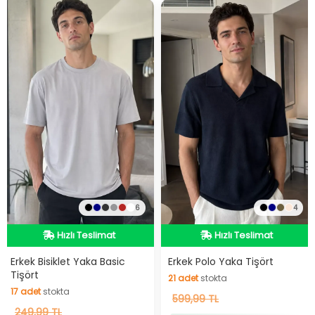
6
4
Hızlı Teslimat
Hızlı Teslimat
Hızlı Teslimat
Hızlı Teslimat
Erkek Bisiklet Yaka Basic
Erkek Polo Yaka Tişört
Tişört
21
adet
stokta
17
adet
stokta
21
599,99 TL
adet
stokta
17
249,99 TL
adet
stokta