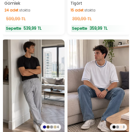
Gömlek
Tişört
24
adet
stokta
15
adet
stokta
24
599,99 TL
adet
stokta
15
399,99 TL
adet
stokta
539,99 TL
359,99 TL
Sepette
Sepette
4
3