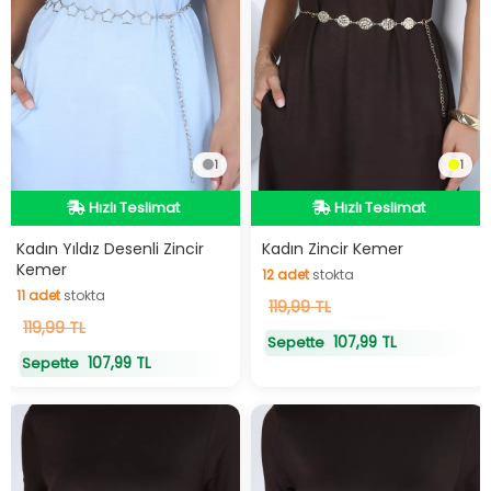
1
1
Hızlı Teslimat
Hızlı Teslimat
Hızlı Teslimat
Hızlı Teslimat
Kadın Yıldız Desenli Zincir
Kadın Zincir Kemer
Kemer
12
adet
stokta
11
adet
stokta
12
119,99 TL
adet
stokta
11
119,99 TL
adet
stokta
107,99 TL
Sepette
107,99 TL
Sepette