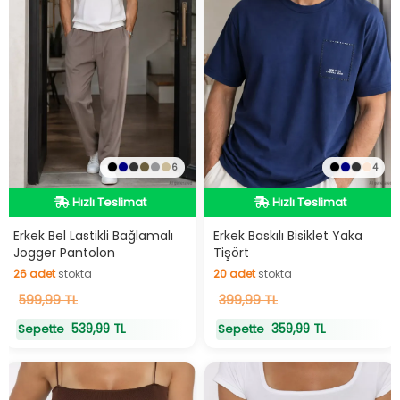
6
4
Hızlı Teslimat
Hızlı Teslimat
Hızlı Teslimat
Hızlı Teslimat
Erkek Bel Lastikli Bağlamalı
Erkek Baskılı Bisiklet Yaka
Jogger Pantolon
Tişört
26
adet
stokta
20
adet
stokta
26
599,99 TL
adet
stokta
20
399,99 TL
adet
stokta
539,99 TL
359,99 TL
Sepette
Sepette