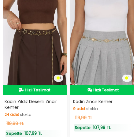
1
1
Hızlı Teslimat
Hızlı Teslimat
Hızlı Teslimat
Hızlı Teslimat
Kadın Yıldız Desenli Zincir
Kadın Zincir Kemer
Kemer
9
adet
stokta
24
adet
stokta
9
119,99 TL
adet
stokta
24
119,99 TL
adet
stokta
107,99 TL
Sepette
107,99 TL
Sepette