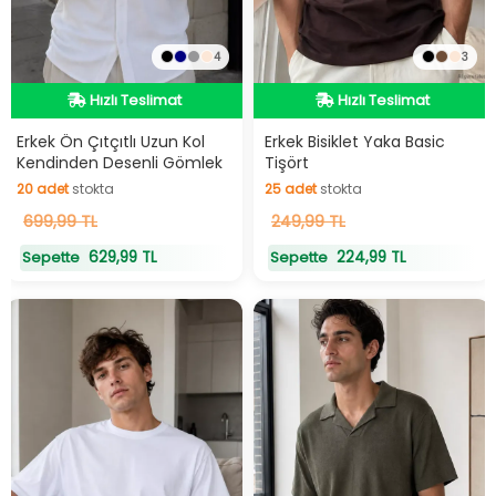
4
3
Hızlı Teslimat
Hızlı Teslimat
Hızlı Teslimat
Hızlı Teslimat
Erkek Ön Çıtçıtlı Uzun Kol
Erkek Bisiklet Yaka Basic
Kendinden Desenli Gömlek
Tişört
20
adet
stokta
25
adet
stokta
20
699,99 TL
adet
stokta
25
249,99 TL
adet
stokta
629,99 TL
224,99 TL
Sepette
Sepette