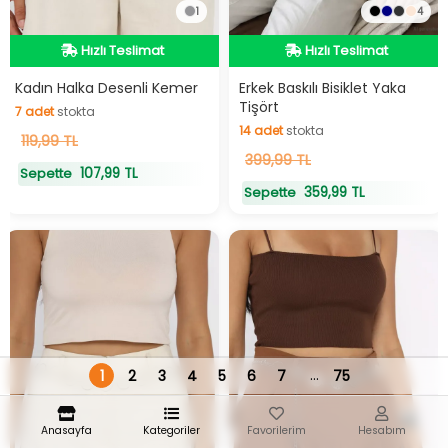
1
4
Hızlı Teslimat
Hızlı Teslimat
Hızlı Teslimat
Hızlı Teslimat
Kadın Halka Desenli Kemer
Erkek Baskılı Bisiklet Yaka
Tişört
7
adet
stokta
14
adet
stokta
7
119,99 TL
adet
stokta
14
399,99 TL
adet
stokta
107,99 TL
Sepette
359,99 TL
Sepette
...
1
2
3
4
5
6
7
75
Anasayfa
Kategoriler
Favorilerim
Hesabım