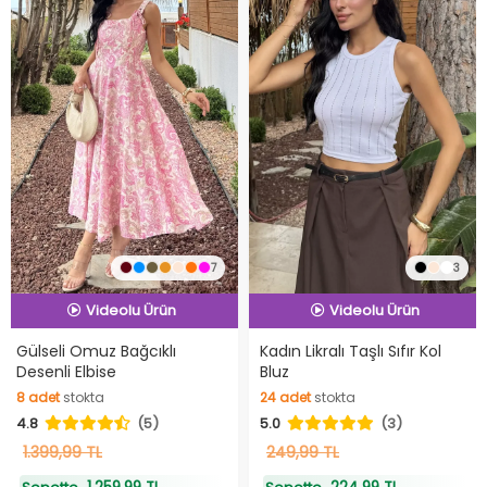
7
3
Hızlı Teslimat
Hızlı Teslimat
Videolu Ürün
Videolu Ürün
Hızlı Teslimat
Hızlı Teslimat
Gülseli Omuz Bağcıklı
Kadın Likralı Taşlı Sıfır Kol
Desenli Elbise
Bluz
8
adet
stokta
24
adet
stokta
4.8
(5)
5.0
(3)
8
adet
stokta
24
adet
stokta
1.399,99 TL
249,99 TL