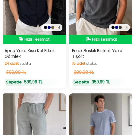
4
4
Hızlı Teslimat
Hızlı Teslimat
Hızlı Teslimat
Hızlı Teslimat
Apaş Yaka Kısa Kol Erkek
Erkek Baskılı Bisiklet Yaka
Gömlek
Tişört
24
adet
stokta
15
adet
stokta
24
599,99 TL
adet
stokta
15
399,99 TL
adet
stokta
539,99 TL
359,99 TL
Sepette
Sepette