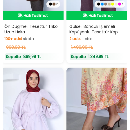
2
7
Hızlı Teslimat
Hızlı Teslimat
Hızlı Teslimat
Hızlı Teslimat
Ön Düğmeli Tesettür Triko
Gülseli Boncuk İşlemeli
Uzun Hırka
Kapüşonlu Tesettür Kap
100+
adet
stokta
2
adet
stokta
100+
999,99 TL
adet
stokta
2
1.499,99 TL
adet
stokta
899,99 TL
1.349,99 TL
Sepette
Sepette