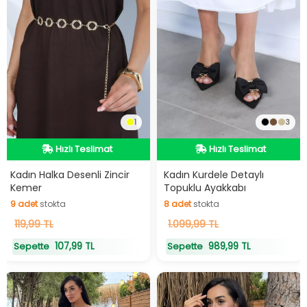
1
3
Hızlı Teslimat
Hızlı Teslimat
Hızlı Teslimat
Hızlı Teslimat
Kadın Halka Desenli Zincir
Kadın Kurdele Detaylı
Kemer
Topuklu Ayakkabı
9
adet
stokta
8
adet
stokta
9
119,99 TL
adet
stokta
8
1.099,99 TL
adet
stokta
107,99 TL
989,99 TL
Sepette
Sepette