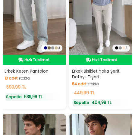
4
3
Hızlı Teslimat
Hızlı Teslimat
Hızlı Teslimat
Hızlı Teslimat
Erkek Keten Pantolon
Erkek Bisiklet Yaka Şerit
Detaylı Tişört
13
adet
stokta
54
adet
stokta
13
599,99 TL
adet
stokta
54
449,99 TL
adet
stokta
539,99 TL
Sepette
404,99 TL
Sepette