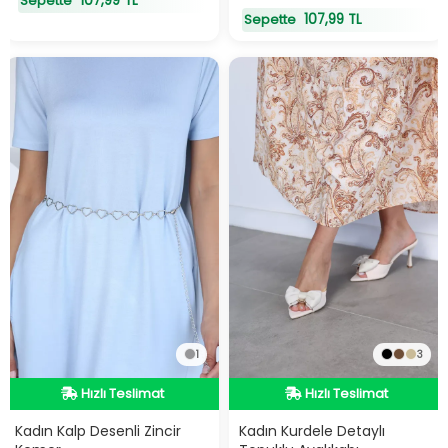
107,99 TL
Sepette
107,99 TL
Sepette
1
3
Hızlı Teslimat
Hızlı Teslimat
Hızlı Teslimat
Hızlı Teslimat
Kadın Kalp Desenli Zincir
Kadın Kurdele Detaylı