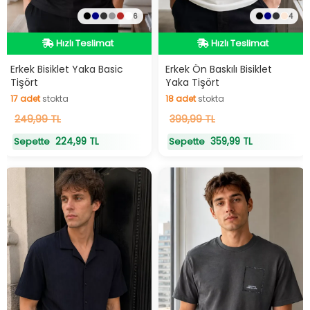
6
4
Hızlı Teslimat
Hızlı Teslimat
Hızlı Teslimat
Hızlı Teslimat
Erkek Bisiklet Yaka Basic
Erkek Ön Baskılı Bisiklet
Tişört
Yaka Tişört
17
adet
stokta
18
adet
stokta
17
249,99 TL
adet
stokta
18
399,99 TL
adet
stokta
224,99 TL
359,99 TL
Sepette
Sepette