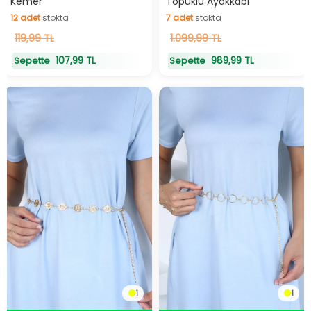
Kemer
Topuklu Ayakkabı
12
adet
stokta
7
adet
stokta
12
119,99 TL
adet
stokta
7
1.099,99 TL
adet
stokta
107,99 TL
989,99 TL
Sepette
Sepette
1
1