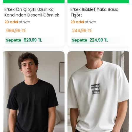
Hızlı Teslimat
Hızlı Teslimat
Erkek Ön Çıtçıtlı Uzun Kol
Erkek Bisiklet Yaka Basic
Kendinden Desenli Gömlek
Tişört
20
adet
stokta
28
adet
stokta
20
699,99 TL
adet
stokta
28
249,99 TL
adet
stokta
629,99 TL
224,99 TL
Sepette
Sepette