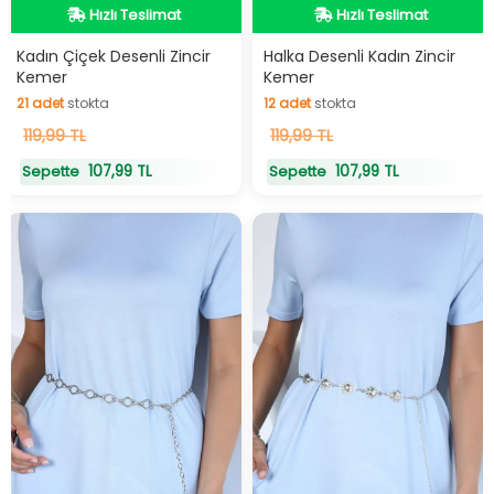
Hızlı Teslimat
Hızlı Teslimat
Hızlı Teslimat
Hızlı Teslimat
Kadın Çiçek Desenli Zincir
Halka Desenli Kadın Zincir
Kemer
Kemer
21
adet
stokta
12
adet
stokta
21
119,99 TL
adet
stokta
12
119,99 TL
adet
stokta
107,99 TL
107,99 TL
Sepette
Sepette