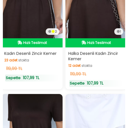
2
1
Hızlı Teslimat
Hızlı Teslimat
Hızlı Teslimat
Hızlı Teslimat
Kadın Desenli Zincir Kemer
Halka Desenli Kadın Zincir
Kemer
23
adet
stokta
12
adet
stokta
23
119,99 TL
adet
stokta
12
119,99 TL
adet
stokta
107,99 TL
Sepette
107,99 TL
Sepette