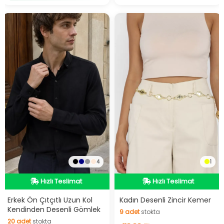
4
1
Hızlı Teslimat
Hızlı Teslimat
Hızlı Teslimat
Hızlı Teslimat
Erkek Ön Çıtçıtlı Uzun Kol
Kadın Desenli Zincir Kemer
Kendinden Desenli Gömlek
9
adet
stokta
20
adet
stokta