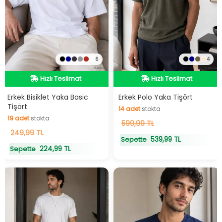
6
4
Hızlı Teslimat
Hızlı Teslimat
Hızlı Teslimat
Hızlı Teslimat
Erkek Bisiklet Yaka Basic
Erkek Polo Yaka Tişört
Tişört
14
adet
stokta
19
adet
stokta
14
599,99 TL
adet
stokta
19
249,99 TL
adet
stokta
539,99 TL
Sepette
224,99 TL
Sepette