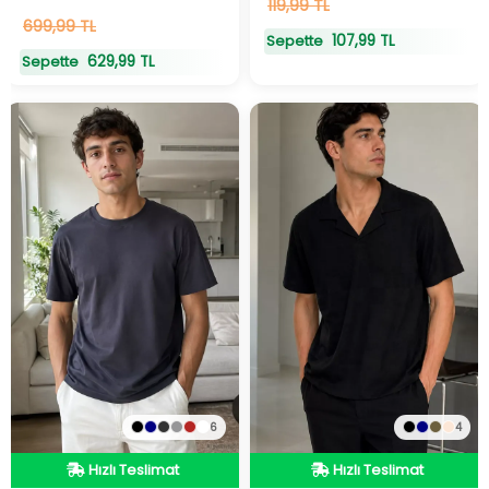
9
119,99 TL
adet
stokta
20
699,99 TL
adet
stokta
107,99 TL
Sepette
629,99 TL
Sepette
6
4
Hızlı Teslimat
Hızlı Teslimat