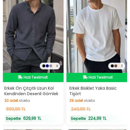
4
3
Hızlı Teslimat
Hızlı Teslimat
Hızlı Teslimat
Hızlı Teslimat
Erkek Ön Çıtçıtlı Uzun Kol
Erkek Bisiklet Yaka Basic
Kendinden Desenli Gömlek
Tişört
20
adet
stokta
29
adet
stokta
20
699,99 TL
adet
stokta
29
249,99 TL
adet
stokta
629,99 TL
224,99 TL
Sepette
Sepette