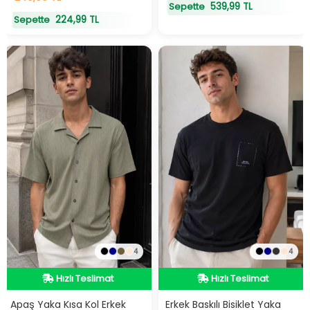
539,99 TL
Sepette
224,99 TL
Sepette
4
4
Hızlı Teslimat
Hızlı Teslimat
Hızlı Teslimat
Hızlı Teslimat
Apaş Yaka Kısa Kol Erkek
Erkek Baskılı Bisiklet Yaka