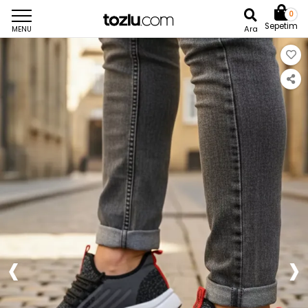
0
Sepetim
Ara
MENU