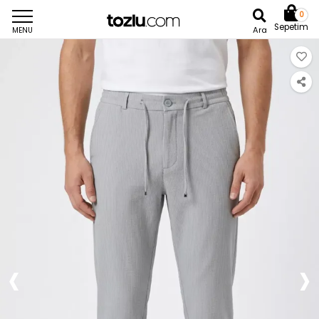
0
Sepetim
Ara
MENU