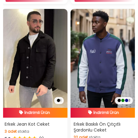
1
3
İndirimli Ürün
İndirimli Ürün
Hızlı Teslimat
Hızlı Teslimat
Erkek Jean Kot Ceket
Erkek Baskılı Ön Çıtçıtlı
Şardonlu Ceket
3
adet
stokta
İndirimli Ürün
İndirimli Ürün
32
adet
stokta