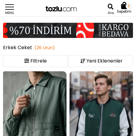
0
Sepetim
Ara
MENU
Erkek Ceket
(
26
Ürün
)
Filtrele