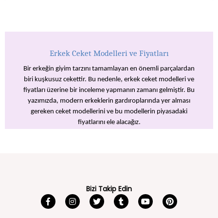
Erkek Ceket Modelleri ve Fiyatları
Bir erkeğin giyim tarzını tamamlayan en önemli parçalardan
biri kuşkusuz cekettir. Bu nedenle, erkek ceket modelleri ve
fiyatları üzerine bir inceleme yapmanın zamanı gelmiştir. Bu
yazımızda, modern erkeklerin gardıroplarında yer alması
gereken ceket modellerini ve bu modellerin piyasadaki
fiyatlarını ele alacağız.
Ceket, bir erkeğin şıklığını ve zarafetini ortaya çıkaran, kişisel
stilini yansıtan bir giysi parçasıdır. Farklı kesimler, renkler ve
kumaşlarla sunulan ceket modelleri, her zevke ve bütçeye
hitap eder. Ancak, bu geniş seçenek yelpazesi içinde doğru
ceketi bulmak bazen karmaşık olabilir. İşte bu noktada, bu
Bizi Takip Edin
blog yazısı okuyuculara rehberlik etmeyi hedeflemektedir.
Erkek Ceket Modellerinin İncelenmesi