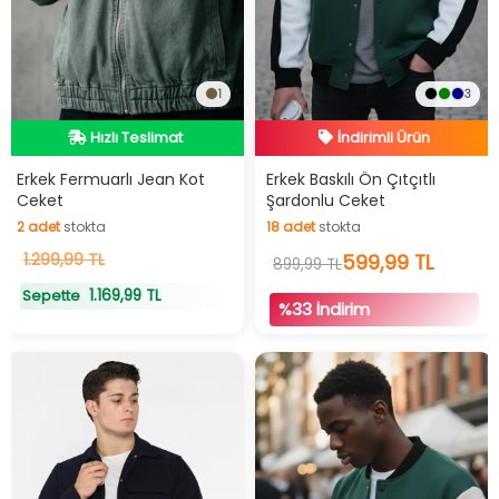
1
3
Hızlı Teslimat
İndirimli Ürün
Hızlı Teslimat
Hızlı Teslimat
Erkek Fermuarlı Jean Kot
Erkek Baskılı Ön Çıtçıtlı
Ceket
Şardonlu Ceket
İndirimli Ürün
2
adet
stokta
18
adet
stokta
2
1.299,99 TL
adet
stokta
18
adet
stokta
599,99 TL
899,99 TL
1.169,99 TL
Sepette
%33 İndirim