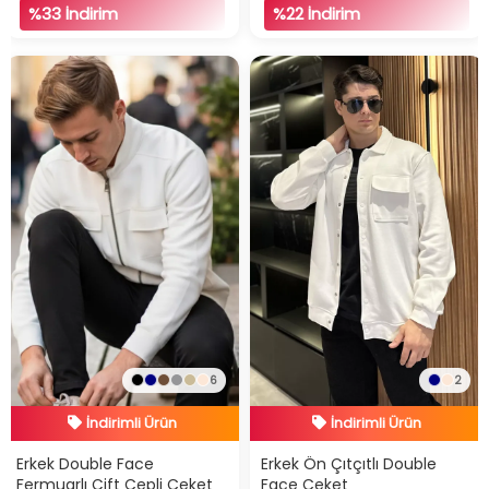
%33 İndirim
%22 İndirim
6
2
İndirimli Ürün
İndirimli Ürün
Hızlı Teslimat
Hızlı Teslimat
Erkek Double Face
Erkek Ön Çıtçıtlı Double
Fermuarlı Çift Cepli Ceket
Face Ceket