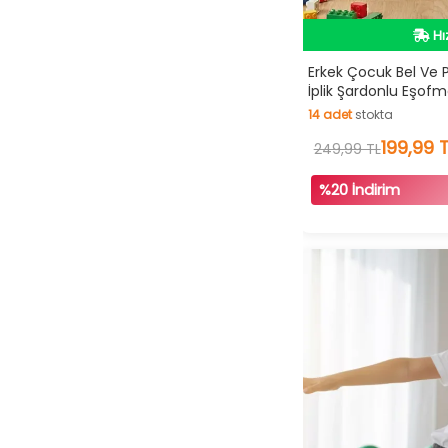
9 YAŞ
İn
Hı
Erkek Çocuk Bel Ve Pa
İplik Şardonlu Eşofm
İn
14
adet
stokta
14
adet
stokta
199,99 
249,99 TL
%20 İndirim