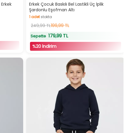
Hızlı Teslimat
u Erkek
Erkek Çocuk Baskılı Bel Lastikli Üç İplik
Şardonlu Eşofman Altı
İndirimli Ürün
1
adet
stokta
1
249,99 TL
adet
stokta
199,99 TL
179,99 TL
Sepette
%20 İndirim