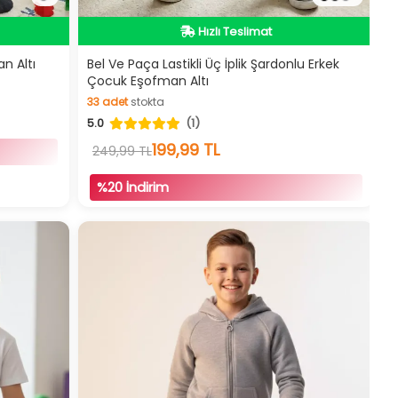
İndirimli Ürün
Hızlı Teslimat
n Altı
Bel Ve Paça Lastikli Üç İplik Şardonlu Erkek
Çocuk Eşofman Altı
İndirimli Ürün
33
adet
stokta
5.0
(1)
33
adet
stokta
199,99 TL
249,99 TL
%20 İndirim