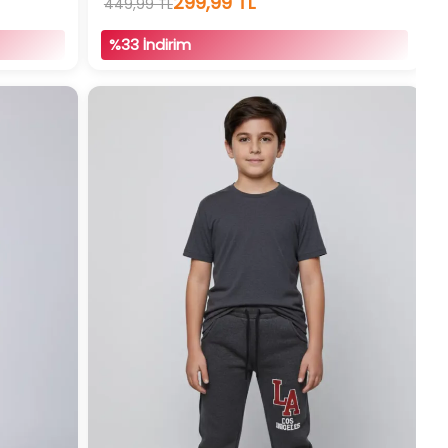
299,99 TL
449,99 TL
%33 İndirim