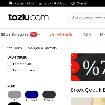
Kargo Takip
05374475666
Yardım
YENİ GELENLER
Tüm Kategoriler
KADIN
ER
YENİ
tozlu.com
Erkek Çocuk Eşofman
ÜRÜN GRUBU
Eşofman Altı
Eşofman Takım
RENK
Erkek Çocuk 
Gri
Lacivert
Antrasit