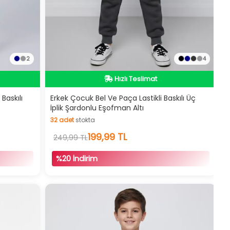
2
4
İndirimli Ürün
Hızlı Teslimat
Baskılı
Erkek Çocuk Bel Ve Paça Lastikli Baskılı Üç
İplik Şardonlu Eşofman Altı
İndirimli Ürün
32
adet
stokta
32
adet
stokta
199,99 TL
249,99 TL
%20 İndirim