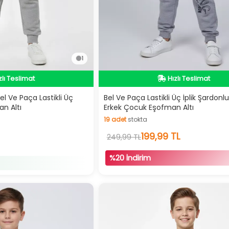
1
zlı Teslimat
İndirimli Ürün
zlı Teslimat
Hızlı Teslimat
el Ve Paça Lastikli Üç
Bel Ve Paça Lastikli Üç İplik Şardonlu 
an Altı
Erkek Çocuk Eşofman Altı
İndirimli Ürün
19
adet
stokta
19
adet
stokta
199,99 TL
249,99 TL
%20 İndirim