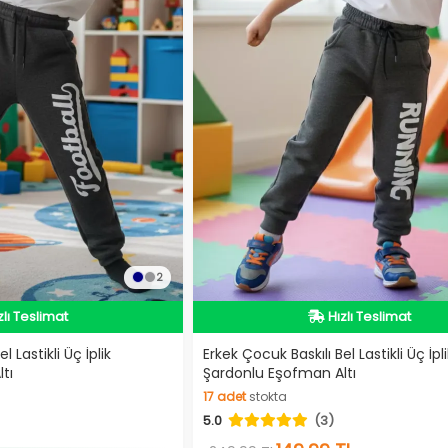
2
dirimli Ürün
İndirimli Ürün
zlı Teslimat
Hızlı Teslimat
l Lastikli Üç İplik
Erkek Çocuk Baskılı Bel Lastikli Üç İpli
tı
Şardonlu Eşofman Altı
dirimli Ürün
İndirimli Ürün
17
adet
stokta
5.0
(3)
17
adet
stokta