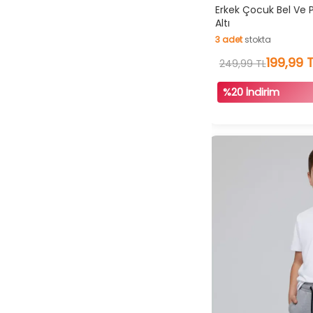
Hı
Erkek Çocuk Bel Ve 
Altı
İn
3
adet
stokta
3
adet
stokta
199,99 
249,99 TL
%20 İndirim