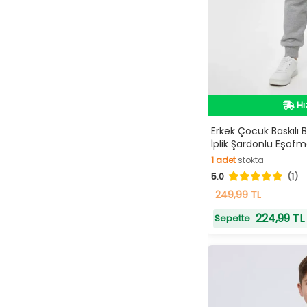
Hı
Hı
Erkek Çocuk Baskılı B
İplik Şardonlu Eşofm
1
adet
stokta
5.0
(1)
1
adet
stokta
249,99 TL
224,99 TL
Sepette