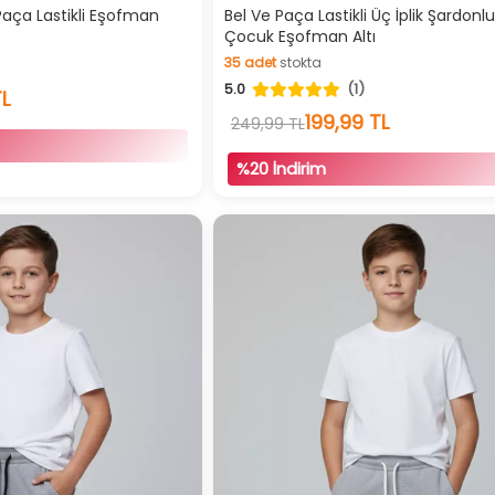
zlı Teslimat
Hızlı Teslimat
Paça Lastikli Eşofman
Bel Ve Paça Lastikli Üç İplik Şardonl
Çocuk Eşofman Altı
dirimli Ürün
İndirimli Ürün
35
adet
stokta
5.0
(1)
35
adet
stokta
TL
199,99 TL
249,99 TL
%20 İndirim