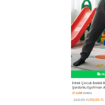
İn
Hı
Erkek Çocuk Baskılı Be
Şardonlu Eşofman Al
İn
21
adet
stokta
21
249,99 TL
adet
stokta
199,99 TL