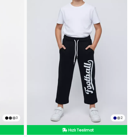
3
2
İndirimli Ürün