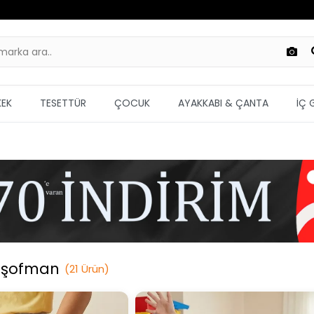
KEK
TESETTÜR
ÇOCUK
AYAKKABI & ÇANTA
İÇ 
Eşofman
(
21
Ürün
)