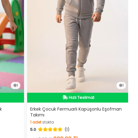
1
1
İndirimli Ürün
Hızlı Teslimat
k
Erkek Çocuk Fermuarlı Kapüşonlu Eşofman
Takımı
İndirimli Ürün
1
adet
stokta
5.0
(1)
1
adet
stokta