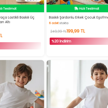
dirimli Ürün
İndirimli Ürün
zlı Teslimat
Hızlı Teslimat
ça Lastikli Baskılı Üç
Baskılı Şardonlu Erkek Çocuk Eşofma
an Altı
6
adet
stokta
dirimli Ürün
İndirimli Ürün
6
adet
stokta
199,99 TL
249,99 TL
TL
%20 İndirim