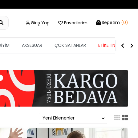
Sepetim
(0)
Giriş Yap
Favorilerim
GİYİM
AKSESUAR
ÇOK SATANLAR
ETİKETİN YARISI