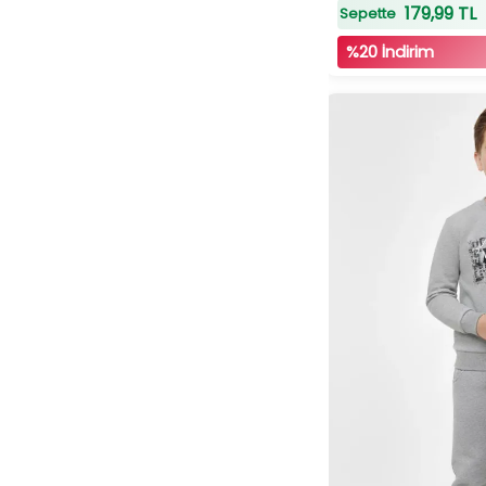
179,99 TL
Sepette
%20 İndirim