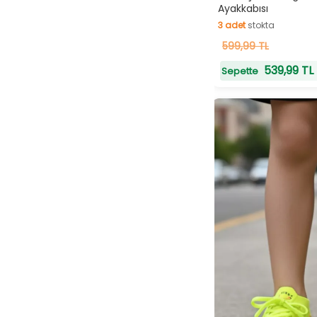
Ayakkabısı
3
adet
stokta
3
599,99 TL
adet
stokta
539,99 TL
Sepette