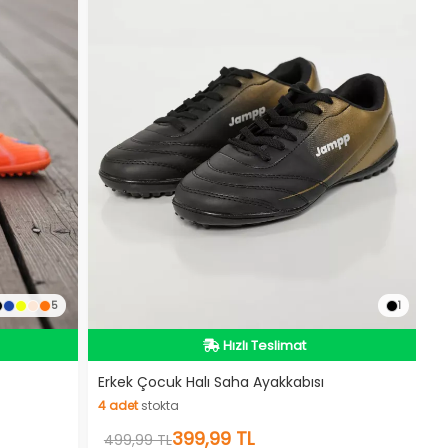
5
1
İndirimli Ürün
Hızlı Teslimat
Erkek Çocuk Halı Saha Ayakkabısı
4
adet
stokta
İndirimli Ürün
4
adet
stokta
399,99 TL
499,99 TL