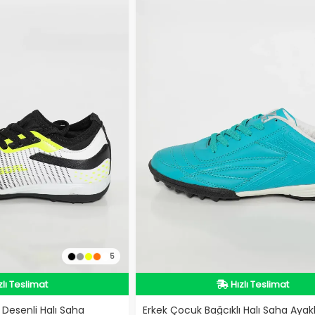
5
zlı Teslimat
Hızlı Teslimat
zlı Teslimat
Hızlı Teslimat
 Desenli Halı Saha
Erkek Çocuk Bağcıklı Halı Saha Ayak