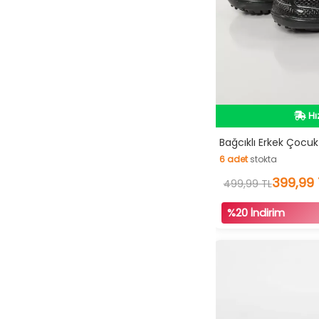
İn
Hı
Bağcıklı Erkek Çocuk
6
adet
stokta
İn
6
adet
stokta
399,99 
499,99 TL
%20 İndirim