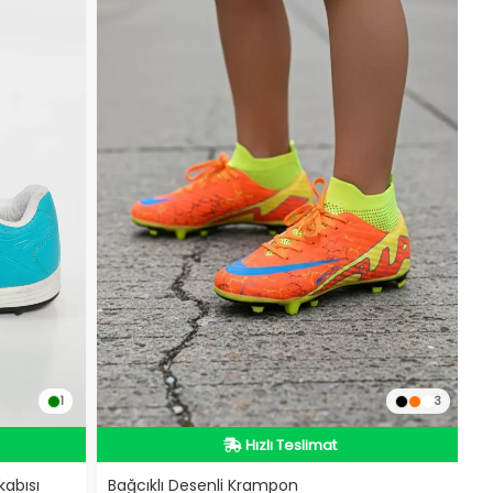
1
3
İndirimli Ürün
Hızlı Teslimat
kabısı
Bağcıklı Desenli Krampon