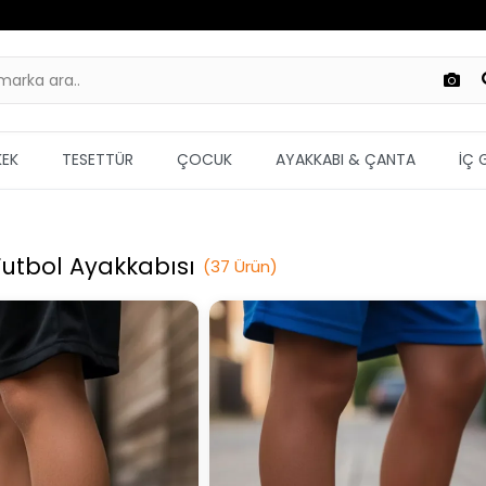
KEK
TESETTÜR
ÇOCUK
AYAKKABI & ÇANTA
İÇ 
Futbol Ayakkabısı
(
37
Ürün
)