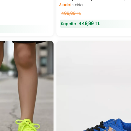
3
adet
stokta
3
499,99 TL
adet
stokta
449,99 TL
Sepette