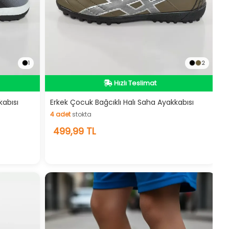
1
2
Hızlı Teslimat
Hızlı Teslimat
kabısı
Erkek Çocuk Bağcıklı Halı Saha Ayakkabısı
4
adet
stokta
4
adet
stokta
499,99 TL