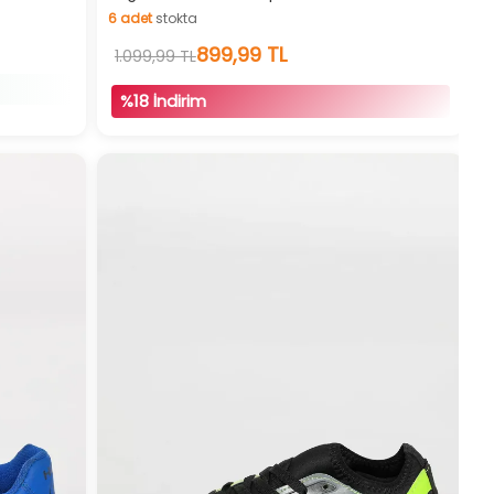
6
adet
stokta
İndirimli Ürün
6
adet
stokta
899,99 TL
1.099,99 TL
%18 İndirim