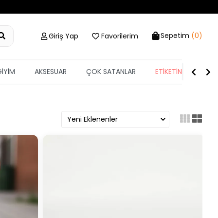
Sepetim
(0)
Giriş Yap
Favorilerim
GİYİM
AKSESUAR
ÇOK SATANLAR
ETİKETİN YARISI