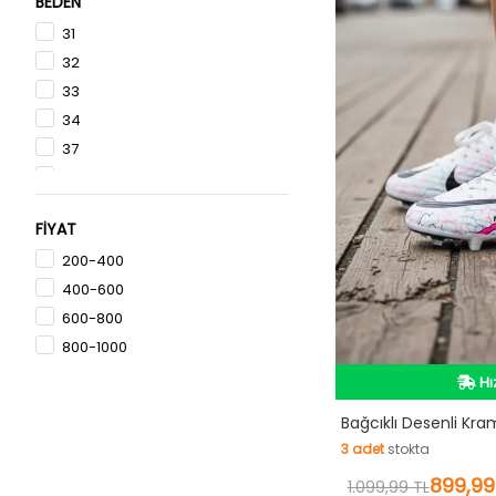
BEDEN
Krem
31
32
33
34
37
38
39
FİYAT
35
200-400
36
400-600
40
600-800
800-1000
İn
Hı
Bağcıklı Desenli Kr
3
adet
stokta
İn
3
adet
stokta
899,99
1.099,99 TL