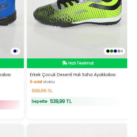
1
4
Hızlı Teslimat
Hızlı Teslimat
abısı
Erkek Çocuk Desenli Halı Saha Ayakkabısı
5
adet
stokta
5
599,99 TL
adet
stokta
539,99 TL
Sepette