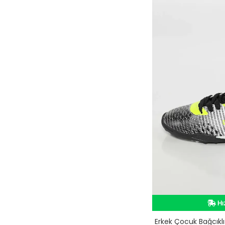
Hı
Hı
Erkek Çocuk Bağcıklı