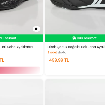
1
dirimli Ürün
Hızlı Teslimat
zlı Teslimat
Hızlı Teslimat
 Halı Saha Ayakkabısı
Erkek Çocuk Bağcıklı Halı Saha Ayak
2
adet
stokta
dirimli Ürün
2
adet
stokta
TL
499,99 TL