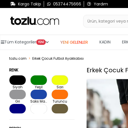
Kargo Takip
05374475666
Yardım
YENİ GELENLER
Tüm Kategoriler
KADIN
ER
YENİ
tozlu.com
Erkek Çocuk Futbol Ayakkabısı
Erkek Çocuk 
RENK
Siyah
Yeşil
Sarı
Gri
Saks Mavisi
Turuncu
Lacivert
Beyaz
Haki