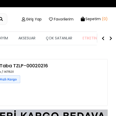
Sepetim
(0)
Giriş Yap
Favorilerim
GİYİM
AKSESUAR
ÇOK SATANLAR
ETİKETİN YARISI
Taba
TZLP-00020216
 / 1471531