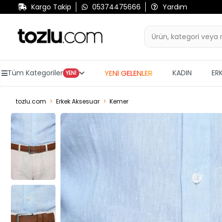
Kargo Takip
05374475666
Yardım
YENİ GELENLER
Tüm Kategoriler
KADIN
ER
YENİ
tozlu.com
Erkek Aksesuar
Kemer