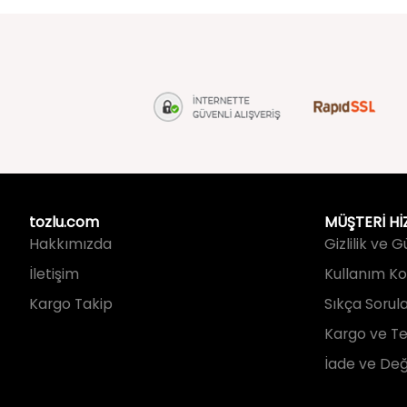
tozlu.com
MÜŞTERİ Hİ
Hakkımızda
Gizlilik ve 
İletişim
Kullanım Koş
Kargo Takip
Sıkça Sorul
Kargo ve Te
İade ve Değ