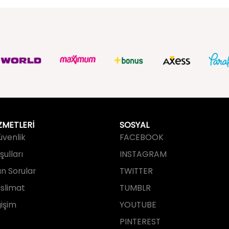
ZMETLERİ
SOSYAL
Güvenlik
FACEBOOK
ulları
INSTAGRAM
an Sorular
TWITTER
slimat
TUMBLR
işim
YOUTUBE
PINTEREST