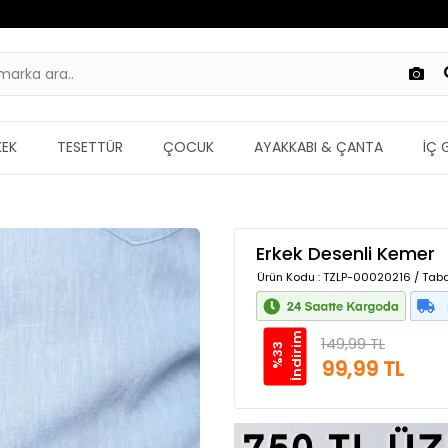
KEK
TESETTÜR
ÇOCUK
AYAKKABI & ÇANTA
İÇ 
Erkek Desenli Kemer
Ürün Kodu
: TZLP-00020216 / Taba
m
149,99 TL
%
3
3
İ
n
d
i
r
i
99,99 TL
Güvenilir Alışveriş