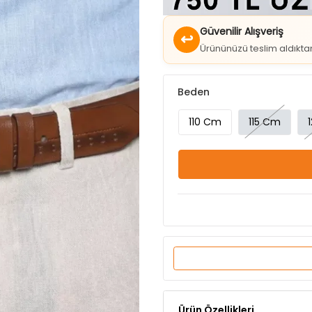
↩
Ürününüzü teslim aldıkt
Beden
110 Cm
115 Cm
Ürün Özellikleri