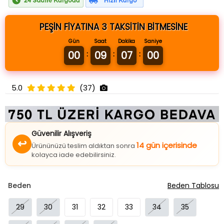
PEŞİN FİYATINA 3 TAKSİTİN BİTMESİNE
Gün
Saat
Dakika
Saniye
00
09
07
00
:
:
:
5.0
(37)
Güvenilir Alışveriş
↩
14 gün içerisinde
Ürününüzü teslim aldıktan sonra
kolayca iade edebilirsiniz.
Beden
Beden Tablosu
29
30
31
32
33
34
35