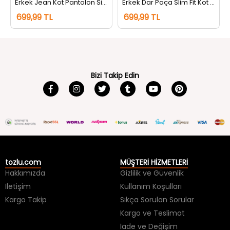
Erkek Jean Kot Pantolon Siyah
Erkek Dar Paça Slim Fit Kot Jeans Pantolon Siyah
699,99 TL
699,99 TL
Bizi Takip Edin
tozlu.com
MÜŞTERİ HİZMETLERİ
Hakkımızda
Gizlilik ve Güvenlik
İletişim
Kullanım Koşulları
Kargo Takip
Sıkça Sorulan Sorular
Kargo ve Teslimat
İade ve Değişim