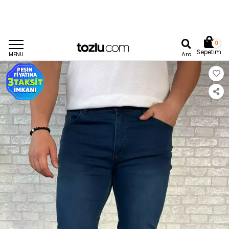
0
Sepetim
Ara
MENU