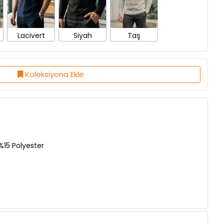
Lacivert
Siyah
Taş
Koleksiyona Ekle
15 Polyester