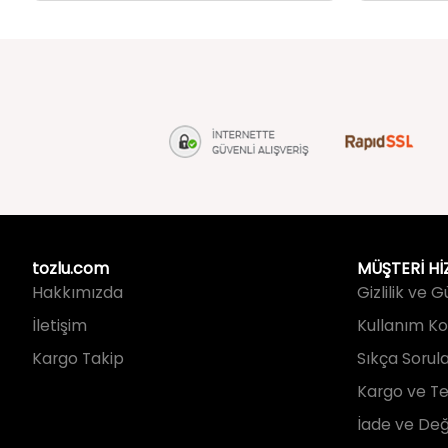
tozlu.com
MÜŞTERİ Hİ
Hakkımızda
Gizlilik ve 
İletişim
Kullanım Koş
Kargo Takip
Sıkça Sorul
Kargo ve Te
İade ve Değ