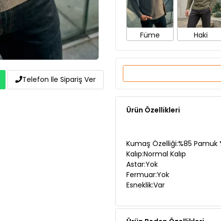
Füme
Haki
Telefon İle Sipariş Ver
Ürün Özellikleri
Kumaş Özelliği:%85 Pamuk %
Kalıp:Normal Kalıp
Astar:Yok
Fermuar:Yok
Esneklik:Var
Ürün Beden Özellikleri