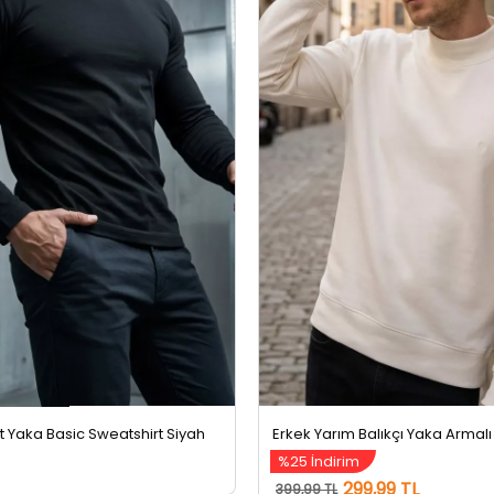
et Yaka Basic Sweatshirt Siyah
%25 İndirim
299,99 TL
399,99 TL