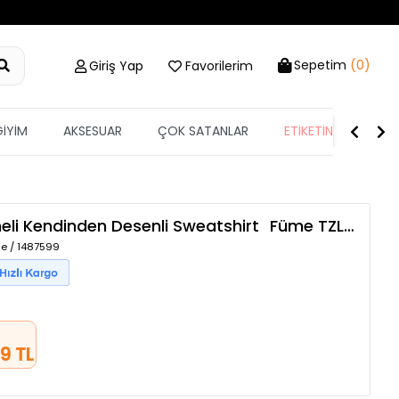
Sepetim
(0)
Giriş Yap
Favorilerim
GİYİM
AKSESUAR
ÇOK SATANLAR
ETİKETİN YARISI
li Kendinden Desenli Sweatshirt
Füme
TZLP-00020855
e / 1487599
9 TL