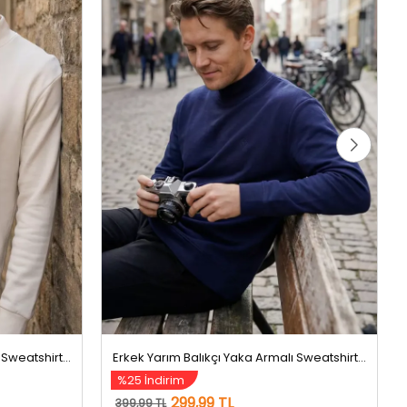
Erkek Yarım Balıkçı Yaka Armalı Sweatshirt Krem
Erkek Yarım Balıkçı Yaka Armalı Sweatshirt Lacivert
%25 İndirim
299,99 TL
399,99 TL