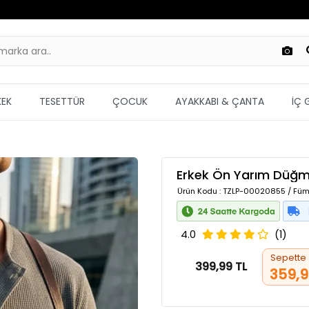
KEK
TESETTÜR
ÇOCUK
AYAKKABI & ÇANTA
İÇ 
Erkek Ön Yarım Düğme
Ürün Kodu
: TZLP-00020855 / Füm
4.0
(1)
Sepette
399,99 TL
359,9