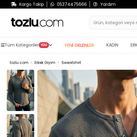
Kargo Takip
05374475666
Yardım
YENİ GELENLER
Tüm Kategoriler
KADIN
ER
YENİ
tozlu.com
Erkek Giyim
Sweatshirt