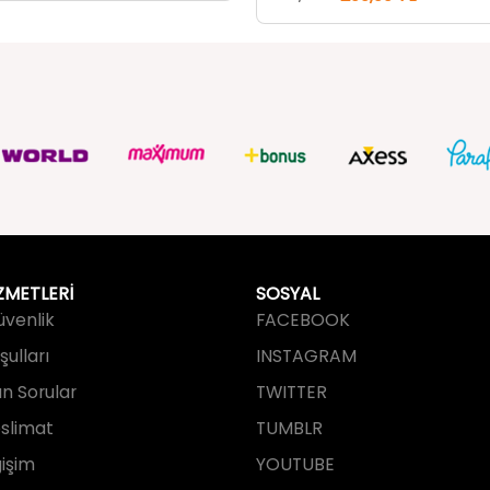
ZMETLERİ
SOSYAL
Güvenlik
FACEBOOK
ulları
INSTAGRAM
an Sorular
TWITTER
slimat
TUMBLR
işim
YOUTUBE
PINTEREST