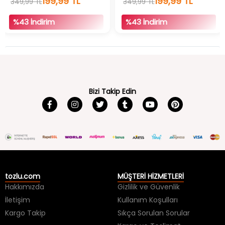
199,99 TL
199,99 TL
349,99 TL
349,99 TL
%43 İndirim
%43 İndirim
Bizi Takip Edin
tozlu.com
MÜŞTERİ HİZMETLERİ
Hakkımızda
Gizlilik ve Güvenlik
İletişim
Kullanım Koşulları
Kargo Takip
Sıkça Sorulan Sorular