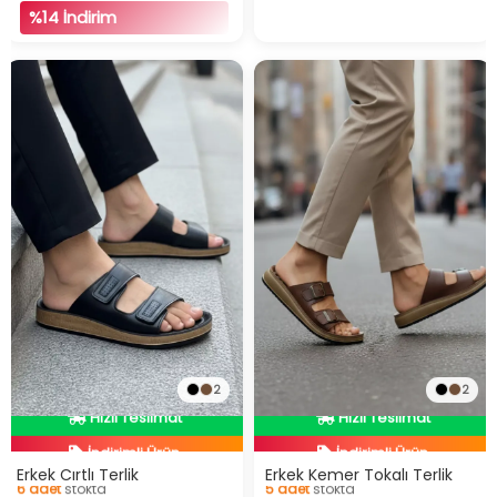
%14 İndirim
2
2
İndirimli Ürün
İndirimli Ürün
Hızlı Teslimat
Hızlı Teslimat
Erkek Cırtlı Terlik
Erkek Kemer Tokalı Terlik