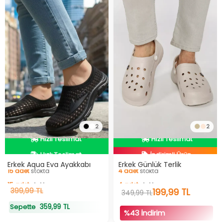
2
2
Hızlı Teslimat
İndirimli Ürün
Hızlı Teslimat
Hızlı Teslimat
Erkek Aqua Eva Ayakkabı
Erkek Günlük Terlik
15
adet
stokta
4
adet
stokta
İndirimli Ürün
15
399,99 TL
adet
stokta
4
adet
stokta
199,99 TL
349,99 TL
359,99 TL
Sepette
%43 İndirim