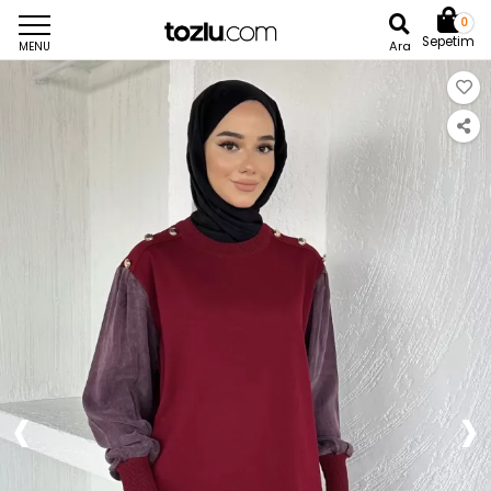
0
Sepetim
Ara
MENU