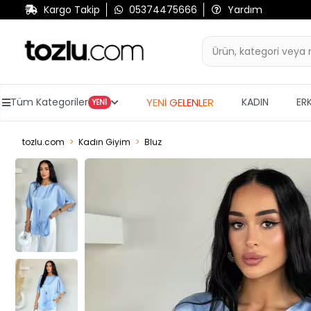
Kargo Takip
05374475666
Yardım
YENİ GELENLER
Tüm Kategoriler
KADIN
ER
YENİ
tozlu.com
Kadın Giyim
Bluz