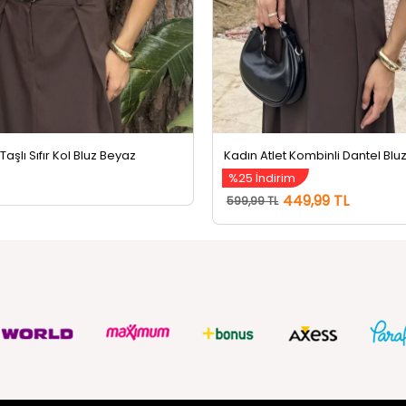
 Taşlı Sıfır Kol Bluz Beyaz
%25 İndirim
449,99 TL
599,99 TL