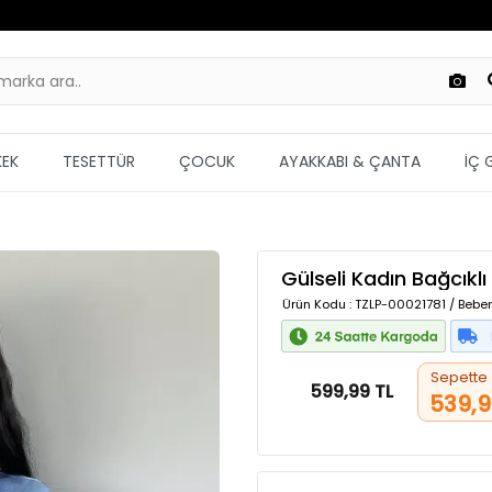
KEK
TESETTÜR
ÇOCUK
AYAKKABI & ÇANTA
İÇ 
Gülseli Kadın Bağcıklı
Ürün Kodu
: TZLP-00021781 / Bebe
Sepette
599,99 TL
539,9