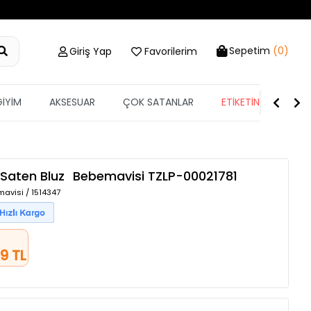
Sepetim
(0)
Giriş Yap
Favorilerim
GİYİM
AKSESUAR
ÇOK SATANLAR
ETİKETİN YARISI
 Saten Bluz
Bebemavisi
TZLP-00021781
mavisi / 1514347
9 TL