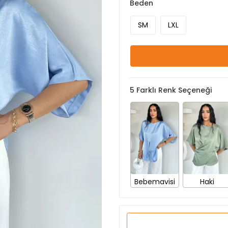
Beden
SM
LXL
5
Farklı Renk Seçeneği
Bebemavisi
Haki