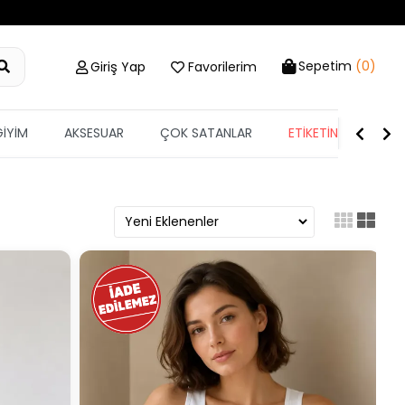
Sepetim
(0)
Giriş Yap
Favorilerim
GİYİM
AKSESUAR
ÇOK SATANLAR
ETİKETİN YARISI