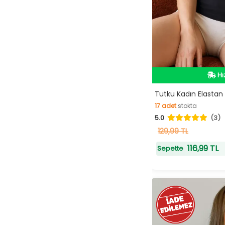
Hı
Hı
Tutku Kadın Elastan İ
17
adet
stokta
5.0
(3)
17
adet
stokta
129,99 TL
116,99 TL
Sepette