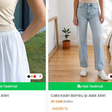
4
zlı Teslimat
Hızlı Teslimat
zlı Teslimat
Hızlı Teslimat
 Atlet
Calia Kadın Bambu İp Askılı Atlet
25
adet
stokta
25
149,99 TL
adet
stokta