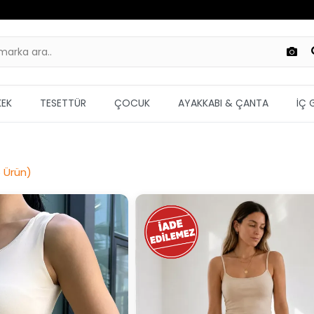
KEK
TESETTÜR
ÇOCUK
AYAKKABI & ÇANTA
İÇ 
6
Ürün
)