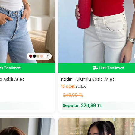
5
zlı Teslimat
Hızlı Teslimat
zlı Teslimat
Hızlı Teslimat
Askılı Atlet
Kadın Tulumlu Basic Atlet
10
adet
stokta
10
249,99 TL
adet
stokta
224,99 TL
Sepette