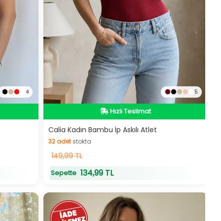
4
5
Hızlı Teslimat
Hızlı Teslimat
Calia Kadın Bambu İp Askılı Atlet
32
adet
stokta
32
149,99 TL
adet
stokta
134,99 TL
Sepette