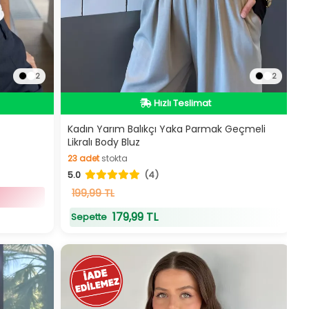
2
2
Hızlı Teslimat
Hızlı Teslimat
Kadın Yarım Balıkçı Yaka Parmak Geçmeli
Likralı Body Bluz
23
adet
stokta
5.0
(4)
23
adet
stokta
199,99 TL
179,99 TL
Sepette