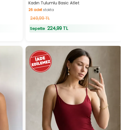
Hızlı Teslimat
Kadın Tulumlu Basic Atlet
26
adet
stokta
26
249,99 TL
adet
stokta
224,99 TL
Sepette