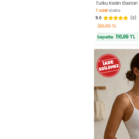
Hı
Tutku Kadın Elastan 
7
adet
stokta
5.0
(3)
7
adet
stokta
129,99 TL
116,99 TL
Sepette