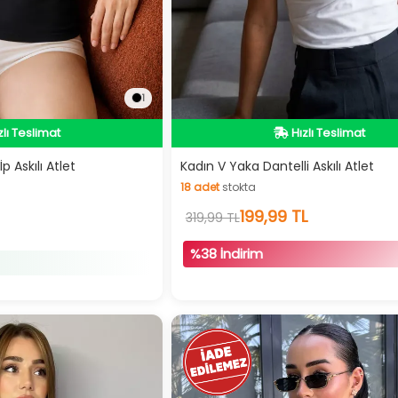
1
zlı Teslimat
İndirimli Ürün
zlı Teslimat
Hızlı Teslimat
p Askılı Atlet
Kadın V Yaka Dantelli Askılı Atlet
18
adet
stokta
İndirimli Ürün
18
adet
stokta
199,99 TL
319,99 TL
%38 İndirim