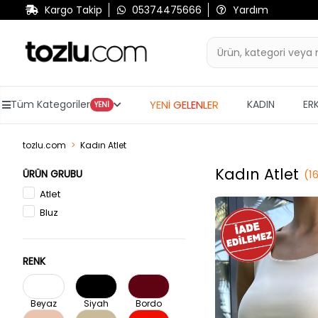
Kargo Takip
05374475666
Yardım
YENİ GELENLER
Tüm Kategoriler
KADIN
ER
YENİ
tozlu.com
Kadın Atlet
Kadın Atlet
ÜRÜN GRUBU
(
1
Atlet
Bluz
RENK
Beyaz
Siyah
Bordo