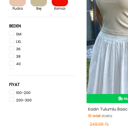
Pudra
Bej
Kırmızı
BEDEN
SM
LXL
36
38
40
M
XL
FİYAT
L
100-200
2XL
Hı
200-300
ML
Hı
Kadın Tulumlu Basic
10
adet
stokta
10
249,99 TL
adet
stokta