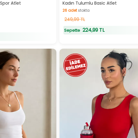
zlı Teslimat
Hızlı Teslimat
Spor Atlet
Kadın Tulumlu Basic Atlet
26
adet
stokta
26
249,99 TL
adet
stokta
224,99 TL
Sepette