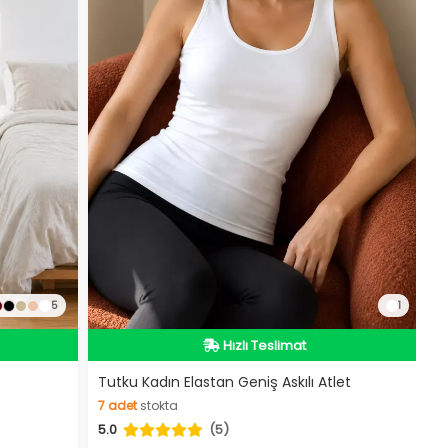
5
1
Hızlı Teslimat
Hızlı Teslimat
Tutku Kadın Elastan Geniş Askılı Atlet
7
adet
stokta
5.0
(5)
7
adet
stokta