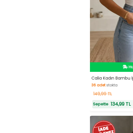
Hı
Hı
Calia Kadın Bambu İp 
36
adet
stokta
36
149,99 TL
adet
stokta
134,99 TL
Sepette