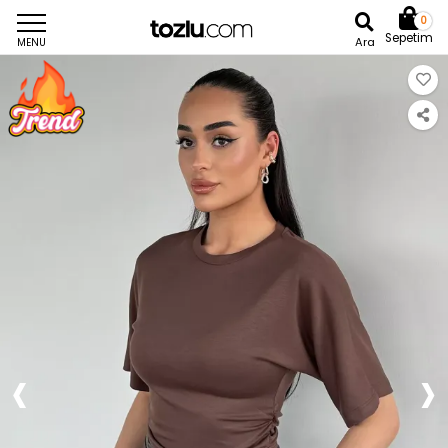
0
Sepetim
Ara
MENU