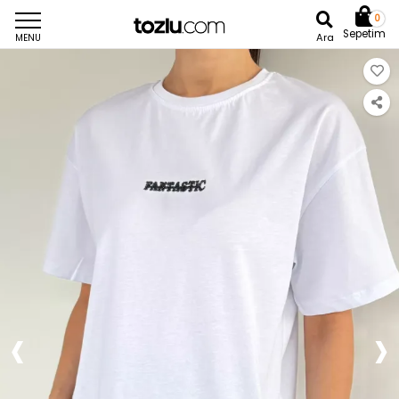
0
Sepetim
Ara
MENU