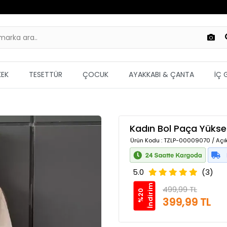
KEK
TESETTÜR
ÇOCUK
AYAKKABI & ÇANTA
İÇ 
Kadın Bol Paça Yükse
Ürün Kodu
: TZLP-00009070 / Açı
5.0
(3)
m
499,99 TL
%
2
0
İ
n
d
i
r
i
399,99 TL