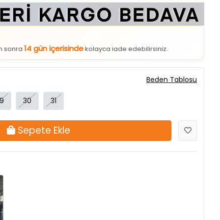
14 gün içerisinde
an sonra
kolayca iade edebilirsiniz.
Beden Tablosu
9
30
31
Sepete Ekle