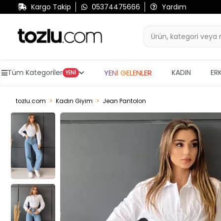
Kargo Takip
05374475666
Yardım
YENİ GELENLER
Tüm Kategoriler
KADIN
ER
YENİ
tozlu.com
Kadın Giyim
Jean Pantolon