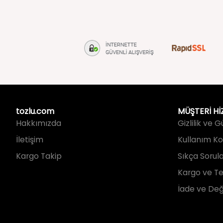
tozlu.com
MÜŞTERİ Hİ
Hakkımızda
Gizlilik ve 
İletişim
Kullanım Koş
Kargo Takip
Sıkça Sorul
Kargo ve Te
İade ve Değ