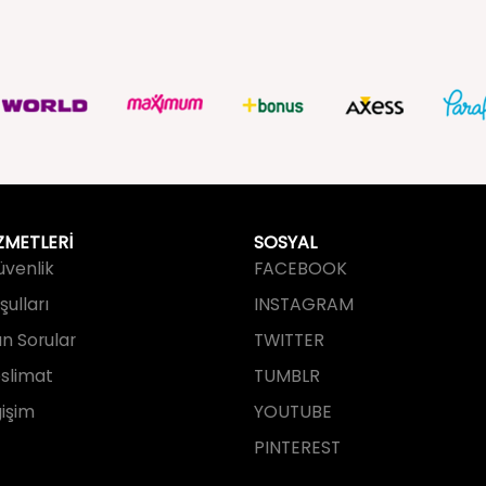
ZMETLERİ
SOSYAL
Güvenlik
FACEBOOK
ulları
INSTAGRAM
an Sorular
TWITTER
slimat
TUMBLR
işim
YOUTUBE
PINTEREST