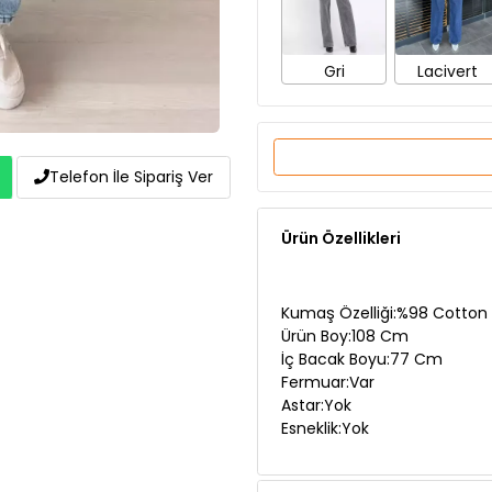
Gri
Lacivert
Telefon İle Sipariş Ver
Ürün Özellikleri
Kumaş Özelliği:%98 Cotton 
Ürün Boy:108 Cm
İç Bacak Boyu:77 Cm
Fermuar:Var
Astar:Yok
Esneklik:Yok
Manken Ölçüleri