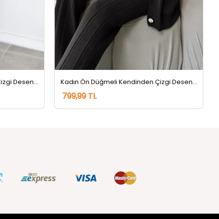
Kadın Ön Düğmeli Kendinden Çizgi Desenli Triko Hırka Pantolon İkili Takım Saksmavisi
Kadın Ön Düğmeli Kendinden Çizgi Desenli Triko Hırka Pantolon İkili Takım Siyah
799,99 TL