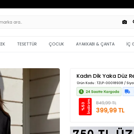
KEK
TESETTÜR
ÇOCUK
AYAKKABI & ÇANTA
İÇ 
Kadın Dik Yaka Düz Re
Ürün Kodu
: TZLP-00018938 / Siyah
m
849,99 TL
%
5
3
İ
n
d
i
r
i
399,99 TL
Güvenilir Alışveriş