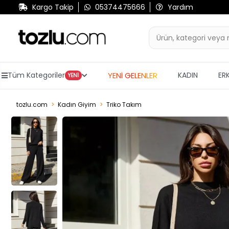
Kargo Takip
05374475666
Yardım
YENİ GELENLER
Tüm Kategoriler
KADIN
ER
YENİ
tozlu.com
Kadın Giyim
Triko Takım