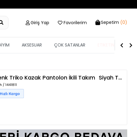
Sepetim
(0)
Giriş Yap
Favorilerim
GİYİM
AKSESUAR
ÇOK SATANLAR
ETİKETİN YARISI
nk Triko Kazak Pantolon İkili Takım
Siyah
TZLP-00018938
 / 1441811