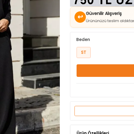
↩
Ürününüzü teslim aldıkt
Beden
ST
Ürün Özellikleri