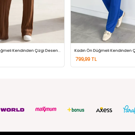
Kadın Ön Düğmeli Kendinden Çizgi Desenli Triko Hırka Pantolon İkili Takım Açıkkahve
799,99 TL
ZMETLERİ
SOSYAL