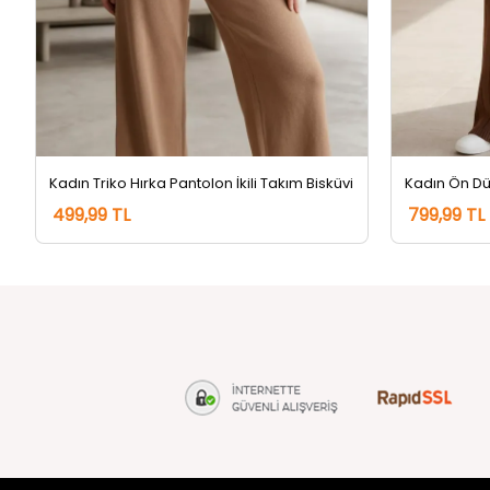
Kadın Triko Hırka Pantolon İkili Takım Bisküvi
499,99 TL
799,99 TL
tozlu.com
MÜŞTERİ Hİ