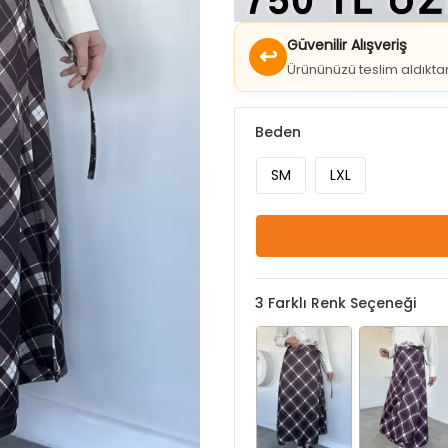
↩
Ürününüzü teslim aldıkt
Beden
SM
LXL
3
Farklı Renk Seçeneği
Kahve
Mürdüm