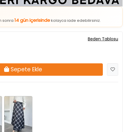
14 gün içerisinde
an sonra
kolayca iade edebilirsiniz.
Beden Tablosu
Sepete Ekle
Siyah