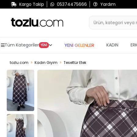
Kargo Takip
05374475666
Yardım
YENİ GELENLER
Tüm Kategoriler
KADIN
ER
YENİ
tozlu.com
Kadın Giyim
Tesettür Etek