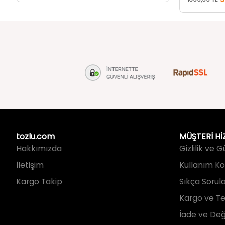
tozlu.com
MÜŞTERİ Hİ
Hakkımızda
Gizlilik ve 
İletişim
Kullanım Koş
Kargo Takip
Sıkça Sorul
Kargo ve Te
İade ve Değ