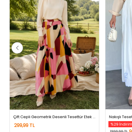
Çift Cepli Geometrik Desenli Tesettür Etek Pembe
Nakışlı Tese
%29 İndiri
299,99 TL
9
1399,99 TL