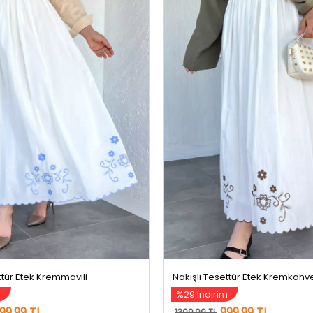
ttür Etek Kremmavili
Nakışlı Tesettür Etek Kremkahv
m
%29 İndirim
99,99 TL
999,99 TL
1399,99 TL