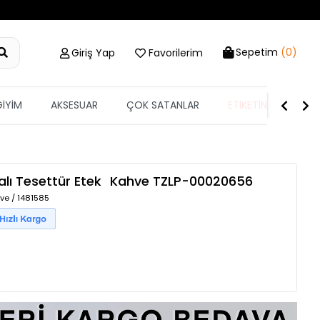
Sepetim
(0)
Giriş Yap
Favorilerim
GİYİM
AKSESUAR
ÇOK SATANLAR
ETİKETİN YARISI
lı Tesettür Etek
Kahve
TZLP-00020656
ve / 1481585