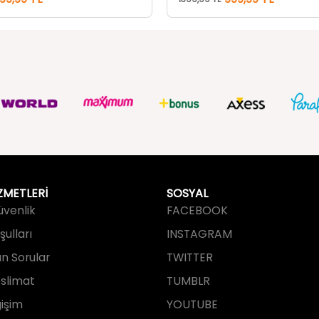
ZMETLERİ
SOSYAL
Güvenlik
FACEBOOK
ulları
INSTAGRAM
an Sorular
TWITTER
slimat
TUMBLR
işim
YOUTUBE
PINTEREST