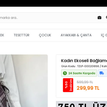
KEK
TESETTÜR
ÇOCUK
AYAKKABI & ÇANTA
İÇ 
Kadın Ekoseli Bağlama
Ürün Kodu
: TZLP-00020656 / Kah
m
599,99 TL
%
5
0
İ
n
d
i
r
i
299,99 TL
Güvenilir Alışveriş