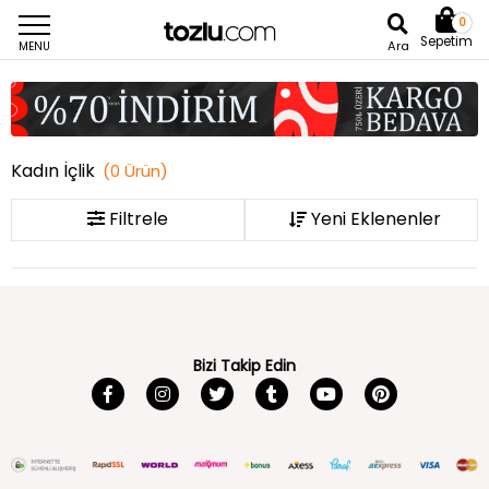
0
Sepetim
Ara
MENU
Kadın İçlik
(
0
Ürün
)
Filtrele
Bizi Takip Edin