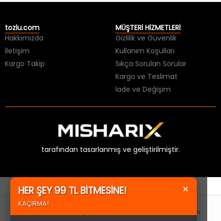
tozlu.com
MÜŞTERİ HİZMETLERİ
Hakkımızda
Gizlilik ve Güvenlik
İletişim
Kullanım Koşulları
Kargo Takip
Sıkça Sorulan Sorular
Kargo ve Teslimat
İade ve Değişim
tarafından tasarlanmış ve geliştirilmiştir.
×
HER ŞEY 99 TL BİTMESİNE!
KAÇIRMA!
Anasayfa
Kategoriler
Favorilerim
Hesabım