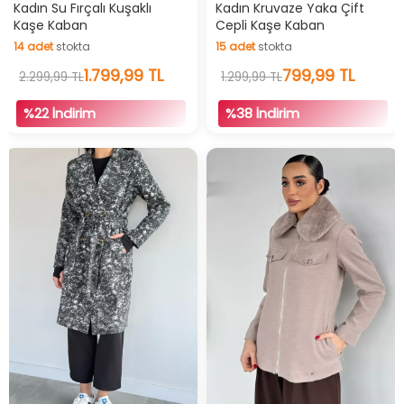
İndirimli Ürün
Hızlı Teslimat
Kadın Su Fırçalı Kuşaklı
Kadın Kruvaze Yaka Çift
Kaşe Kaban
Cepli Kaşe Kaban
Videolu Ürün
14
adet
stokta
15
adet
stokta
İndirimli Ürün
14
adet
stokta
1.799,99 TL
15
adet
stokta
799,99 TL
2.299,99 TL
1.299,99 TL
%22 İndirim
%38 İndirim