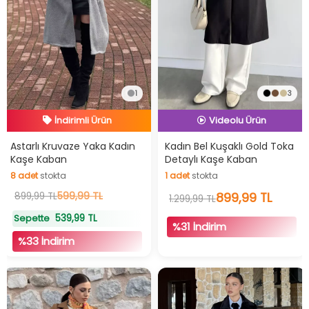
1
3
İndirimli Ürün
Hızlı Teslimat
İndirimli Ürün
İndirimli Ürün
Hızlı Teslimat
Astarlı Kruvaze Yaka Kadın
Kadın Bel Kuşaklı Gold Toka
Kaşe Kaban
Detaylı Kaşe Kaban
Videolu Ürün
8
adet
stokta
1
adet
stokta
İndirimli Ürün
8
adet
stokta
599,99 TL
1
adet
stokta
899,99 TL
899,99 TL
1.299,99 TL
539,99 TL
Sepette
%31 İndirim
%33 İndirim