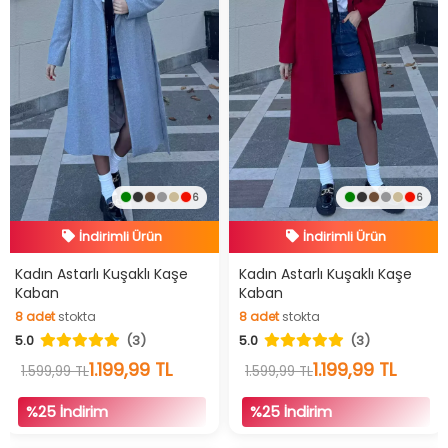
6
6
İndirimli Ürün
İndirimli Ürün
Hızlı Teslimat
Hızlı Teslimat
İndirimli Ürün
İndirimli Ürün
Kadın Astarlı Kuşaklı Kaşe
Kadın Astarlı Kuşaklı Kaşe
Kaban
Kaban
8
adet
stokta
8
adet
stokta
5.0
(3)
5.0
(3)
8
adet
stokta
8
adet
stokta
1.199,99 TL
1.199,99 TL
1.599,99 TL
1.599,99 TL
%25 İndirim
%25 İndirim