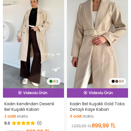
2
3
İndirimli Ürün
İndirimli Ürün
Hızlı Teslimat
Hızlı Teslimat
Kadın Kendinden Desenli
Kadın Bel Kuşaklı Gold Toka
Bel Kuşaklı Kaban
Detaylı Kaşe Kaban
Videolu Ürün
Videolu Ürün
2
adet
stokta
6
adet
stokta
İndirimli Ürün
İndirimli Ürün
5.0
(1)
2
adet
stokta
6
adet
stokta
899,99 TL
1.299,99 TL