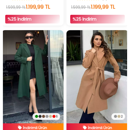
1.199,99 TL
1.199,99 TL
1.599,99 TL
1.599,99 TL
%25 İndirim
%25 İndirim
6
2
İndirimli Ürün
İndirimli Ürün
Hızlı Teslimat
Hızlı Teslimat