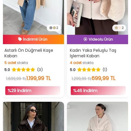
2
2
İndirimli Ürün
Hızlı Teslimat
İndirimli Ürün
İndirimli Ürün
Hızlı Teslimat
Astarlı Ön Düğmeli Kaşe
Kadın Yaka Peluşlu Taş
Kaban
İşlemeli Kaban
Videolu Ürün
5
adet
stokta
4
adet
stokta
İndirimli Ürün
5.0
(3)
5.0
(1)
5
adet
stokta
4
adet
stokta
1.199,99 TL
699,99 TL
1.699,99 TL
1.299,99 TL
%29 İndirim
%46 İndirim