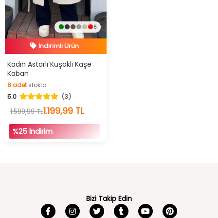
6
İndirimli Ürün
Hızlı Teslimat
İndirimli Ürün
Kadın Astarlı Kuşaklı Kaşe
Kaban
8
adet
stokta
5.0
(3)
8
adet
stokta
1.199,99 TL
1.599,99 TL
%25 İndirim
Bizi Takip Edin