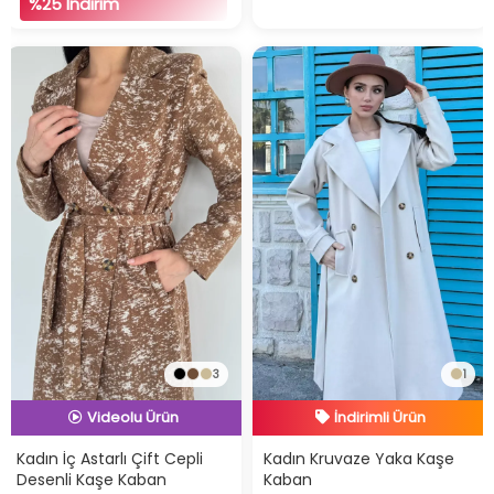
%25 İndirim
3
1
İndirimli Ürün
İndirimli Ürün
Hızlı Teslimat
Hızlı Teslimat
İndirimli Ürün
Kadın İç Astarlı Çift Cepli
Kadın Kruvaze Yaka Kaşe
Desenli Kaşe Kaban
Kaban
Videolu Ürün