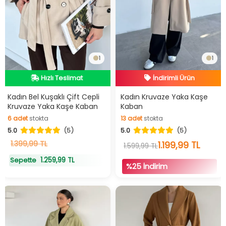
1
1
İndirimli Ürün
Hızlı Teslimat
Hızlı Teslimat
Hızlı Teslimat
İndirimli Ürün
Kadın Bel Kuşaklı Çift Cepli
Kadın Kruvaze Yaka Kaşe
Kruvaze Yaka Kaşe Kaban
Kaban
6
adet
stokta
13
adet
stokta
5.0
(5)
5.0
(5)
6
adet
stokta
13
adet
stokta
1.399,99 TL
1.199,99 TL
1.599,99 TL
1.259,99 TL
Sepette
%25 İndirim