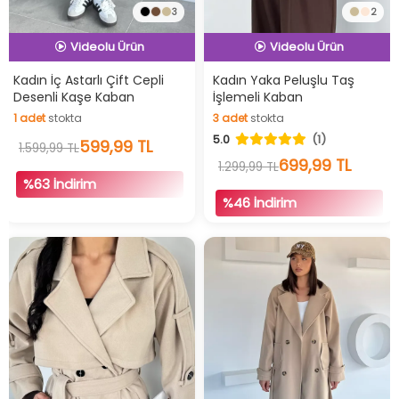
3
2
İndirimli Ürün
İndirimli Ürün
Hızlı Teslimat
Hızlı Teslimat
Kadın İç Astarlı Çift Cepli
Kadın Yaka Peluşlu Taş
Desenli Kaşe Kaban
İşlemeli Kaban
Videolu Ürün
Videolu Ürün
1
adet
stokta
3
adet
stokta
İndirimli Ürün
İndirimli Ürün
5.0
(1)
1
adet
stokta
599,99 TL
3
adet
stokta
1.599,99 TL
699,99 TL
1.299,99 TL
%63 İndirim
%46 İndirim