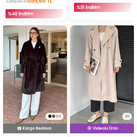
699,99 TL
1.299,99 TL
%31 İndirim
%46 İndirim
İndirimli Ürün
Hızlı Teslimat
3
1
Kargo Bedava
Videolu Ürün
İndirimli Ürün