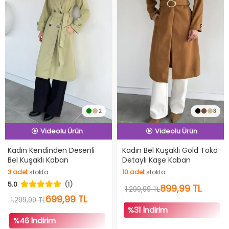
2
3
İndirimli Ürün
İndirimli Ürün
Hızlı Teslimat
Hızlı Teslimat
Kadın Kendinden Desenli
Kadın Bel Kuşaklı Gold Toka
Bel Kuşaklı Kaban
Detaylı Kaşe Kaban
Videolu Ürün
Videolu Ürün
3
adet
stokta
10
adet
stokta
İndirimli Ürün
İndirimli Ürün
5.0
(1)
3
adet
stokta
10
adet
stokta
899,99 TL
1.299,99 TL
699,99 TL
1.299,99 TL
%31 İndirim
%46 İndirim