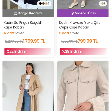
3
1
Kargo Bedava
Videolu Ürün
İndirimli Ürün
İndirimli Ürün
Hızlı Teslimat
Kadın Su Fırçalı Kuşaklı
Kadın Kruvaze Yaka Çift
Kaşe Kaban
Cepli Kaşe Kaban
Videolu Ürün
12
adet
stokta
5
adet
stokta
İndirimli Ürün
12
adet
stokta
1.799,99 TL
5
adet
stokta
799,99 TL
2.299,99 TL
1.299,99 TL
%22 İndirim
%38 İndirim