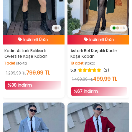
1
3
İndirimli Ürün
İndirimli Ürün
Hızlı Teslimat
Hızlı Teslimat
İndirimli Ürün
İndirimli Ürün
Kadın Astarlı Balıksırtı
Astarlı Bel Kuşaklı Kadın
Oversize Kaşe Kaban
Kaşe Kaban
1
adet
stokta
18
adet
stokta
5.0
(2)
1
adet
stokta
799,99 TL
18
adet
stokta
1.299,99 TL
499,99 TL
1.499,99 TL
%38 İndirim
%67 İndirim