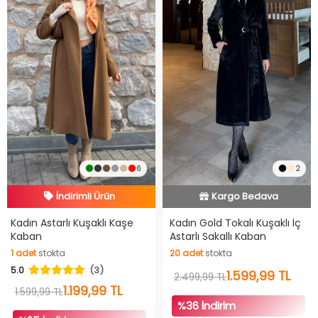
6
2
İndirimli Ürün
Hızlı Teslimat
İndirimli Ürün
İndirimli Ürün
Hızlı Teslimat
Kadın Astarlı Kuşaklı Kaşe
Kadın Gold Tokalı Kuşaklı İç
Kaban
Astarlı Sakallı Kaban
Kargo Bedava
1
adet
stokta
20
adet
stokta
İndirimli Ürün
5.0
(3)
1
adet
stokta
20
adet
stokta
1.599,99 TL
2.499,99 TL
1.199,99 TL
1.599,99 TL
%36 İndirim