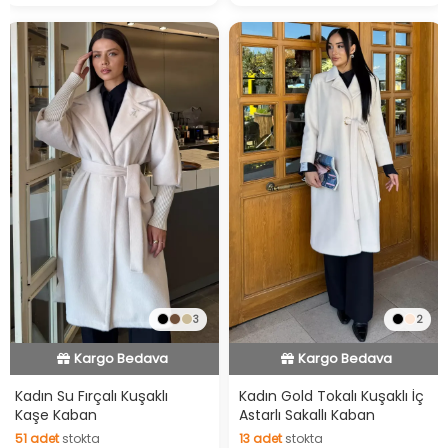
İndirimli Ürün
Hızlı Teslimat
3
2
Kargo Bedava
Videolu Ürün
İndirimli Ürün
İndirimli Ürün
Hızlı Teslimat
Kadın Su Fırçalı Kuşaklı
Kadın Gold Tokalı Kuşaklı İç
Kaşe Kaban
Astarlı Sakallı Kaban
Kargo Bedava
51
adet
stokta
13
adet
stokta