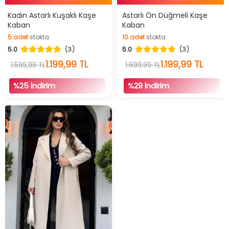
İndirimli Ürün
İndirimli Ürün
Kadın Astarlı Kuşaklı Kaşe
Astarlı Ön Düğmeli Kaşe
Kaban
Kaban
5
adet
stokta
10
adet
stokta
5.0
(3)
5.0
(3)
5
adet
stokta
10
adet
stokta
1.199,99 TL
1.199,99 TL
1.599,99 TL
1.699,99 TL
%25 İndirim
%29 İndirim