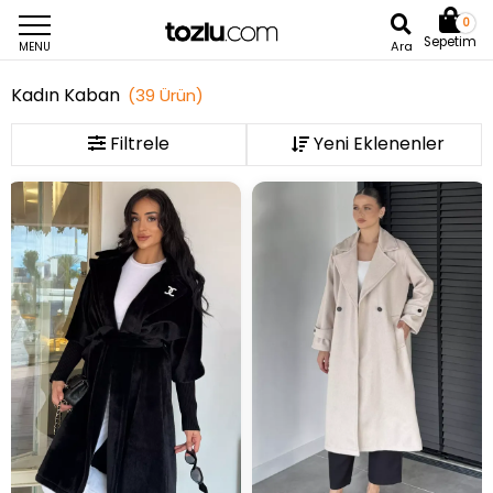
0
Sepetim
Ara
MENU
Kadın Kaban
(
39
Ürün
)
Filtrele
İndirimli Ürün
Hızlı Teslimat