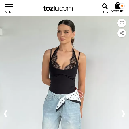
0
Sepetim
Ara
MENU