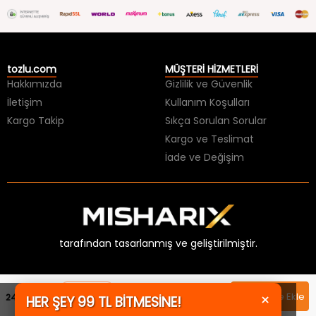
tozlu.com
MÜŞTERİ HİZMETLERİ
Hakkımızda
Gizlilik ve Güvenlik
İletişim
Kullanım Koşulları
Kargo Takip
Sıkça Sorulan Sorular
Kargo ve Teslimat
İade ve Değişim
tarafından tasarlanmış ve geliştirilmiştir.
Sepette
×
Sepete Ekle
249,99 TL
HER ŞEY 99 TL BİTMESİNE!
224,99 TL