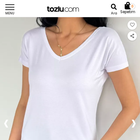
0
Sepetim
Ara
MENU