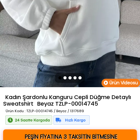
Ürün Videosu
Kadın Şardonlu Kanguru Cepli Düğme Detaylı
Sweatshirt
Beyaz
TZLP-00014745
Ürün Kodu
: TZLP-00014745 / Beyaz / 1317689
PEŞİN FİYATINA 3 TAKSİTİN BİTMESİNE