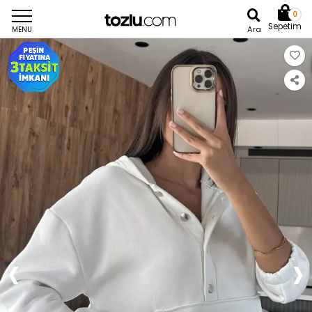
0
Sepetim
Ara
MENU