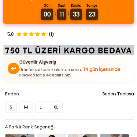
Gün
Saat
Dakika
Saniye
00
11
33
22
:
:
:
5.0
(1)
Güvenilir Alışveriş
↩
14 gün içerisinde
Ürününüzü teslim aldıktan sonra
kolayca iade edebilirsiniz.
Beden
Beden Tablosu
S
M
L
XL
4
Farklı Renk Seçeneği