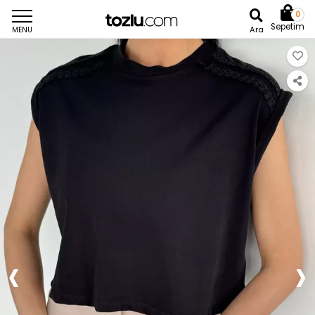
0
Sepetim
Ara
MENU