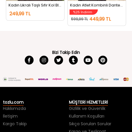
%25 İndirim
249,99 TL
449,99 TL
599,99 TL
Bizi Takip Edin
tozlu.com
MÜŞTERİ HİZMETLERİ
Hakkımızda
Gizlilik ve Güvenlik
İletişim
Kullanım Koşulları
Kargo Takip
Sıkça Sorulan Sorular
Kargo ve Teslimat
İade ve Değişim