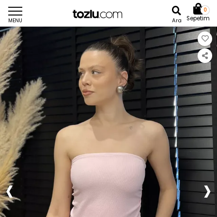
0
Sepetim
Ara
MENU