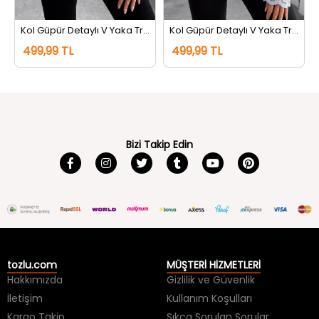
uz Mavi
Kol Güpür Detaylı V Yaka Triko Bluz Pembe
Kol Güpür Detaylı V Yaka Triko Bluz Mavi
499,99 TL
499,99 TL
Bizi Takip Edin
tozlu.com
MÜŞTERİ HİZMETLERİ
Hakkımızda
Gizlilik ve Güvenlik
İletişim
Kullanım Koşulları
Kargo Takip
Sıkça Sorulan Sorular