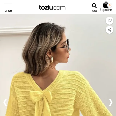
0
Sepetim
Ara
MENU