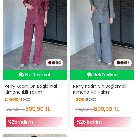
3
3
İndirimli Ürün
İndirimli Ürün
Hızlı Teslimat
Hızlı Teslimat
İndirimli Ürün
İndirimli Ürün
Perry Kadın Ön Bağlamalı
Perry Kadın Ön Bağlamalı
Kimono İkili Takım
Kimono İkili Takım
15
adet
stokta
1
adet
stokta
15
adet
stokta
1
adet
stokta
599,99 TL
599,99 TL
799,99 TL
799,99 TL
%25 İndirim
%25 İndirim