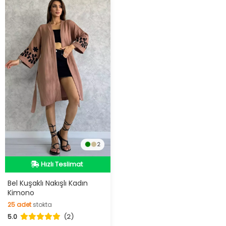
2
İndirimli Ürün
Hızlı Teslimat
Videolu Ürün
Bel Kuşaklı Nakışlı Kadın
Kimono
İndirimli Ürün
25
adet
stokta
5.0
(2)
25
adet
stokta