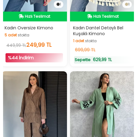
1
1
İndirimli Ürün
Hızlı Teslimat
Hızlı Teslimat
İndirimli Ürün
Hızlı Teslimat
Kadın Oversize Kimono
Kadın Dantel Detaylı Bel
Kuşaklı Kimono
5
adet
stokta
1
adet
stokta
5
adet
stokta
249,99 TL
449,99 TL
1
adet
stokta
699,99 TL
%44 İndirim
629,99 TL
Sepette