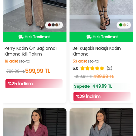
3
2
İndirimli Ürün
İndirimli Ürün
Hızlı Teslimat
Hızlı Teslimat
İndirimli Ürün
Videolu Ürün
Perry Kadın Ön Bağlamalı
Bel Kuşaklı Nakışlı Kadın
Kimono İkili Takım
Kimono
İndirimli Ürün
18
adet
stokta
53
adet
stokta
5.0
(2)
18
adet
stokta
53
adet
stokta
599,99 TL
799,99 TL
499,99 TL
699,99 TL
%25 İndirim
449,99 TL
Sepette
%29 İndirim