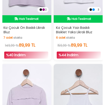
2
3
İndirimli Ürün
İndirimli Ürün
Hızlı Teslimat
Hızlı Teslimat
Kız Çocuk Ön Baskılı Likralı
Kız Çocuk Yazı Baskılı
Bluz
Bisiklet Yaka Likralı Bluz
İndirimli Ürün
İndirimli Ürün
7
adet
stokta
6
adet
stokta
7
adet
stokta
89,99 TL
6
adet
stokta
89,99 TL
149,99 TL
159,99 TL
%40 İndirim
%44 İndirim