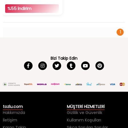
%55 İndirim
1
Bizi Takip Edin
tozlu.com
MÜŞTERİ HİZMETLERİ
Hakkımızda
Gizlilik ve Güvenlik
İletişim
Kullanım Koşulları
Kargo Takip
Sıkça Sorulan Sorular