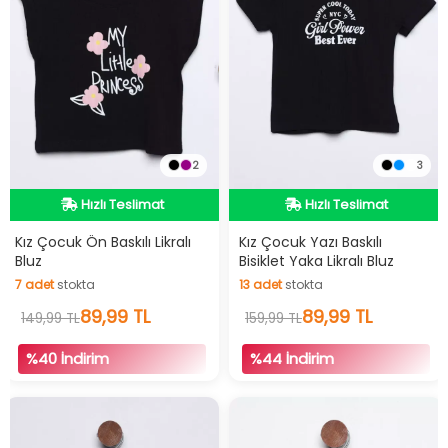
2
3
İndirimli Ürün
İndirimli Ürün
Hızlı Teslimat
Hızlı Teslimat
Kız Çocuk Ön Baskılı Likralı
Kız Çocuk Yazı Baskılı
Bluz
Bisiklet Yaka Likralı Bluz
İndirimli Ürün
İndirimli Ürün
7
adet
stokta
13
adet
stokta
7
adet
stokta
89,99 TL
13
adet
stokta
89,99 TL
149,99 TL
159,99 TL
%40 İndirim
%44 İndirim