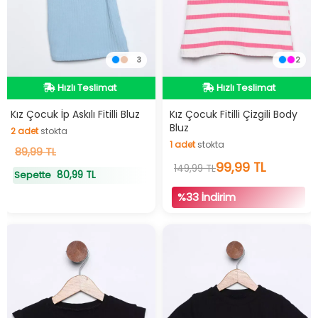
3
2
Hızlı Teslimat
İndirimli Ürün
Hızlı Teslimat
Hızlı Teslimat
Kız Çocuk İp Askılı Fitilli Bluz
Kız Çocuk Fitilli Çizgili Body
Bluz
2
adet
stokta
İndirimli Ürün
1
adet
stokta
2
89,99 TL
adet
stokta
1
adet
stokta
99,99 TL
149,99 TL
80,99 TL
Sepette
%33 İndirim