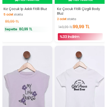
Hızlı Teslimat
Hızlı Teslimat
Kız Çocuk İp Askılı Fitilli Bluz
Kız Çocuk Fitilli Çizgili Body
Bluz
5
adet
stokta
İndirimli Ürün
2
adet
stokta
5
89,99 TL
adet
stokta
2
adet
stokta
99,99 TL
149,99 TL
80,99 TL
Sepette
%33 İndirim