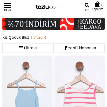
0
Sepetim
Ara
MENU
Kız Çocuk Bluz
(
17
Ürün
)
Filtrele