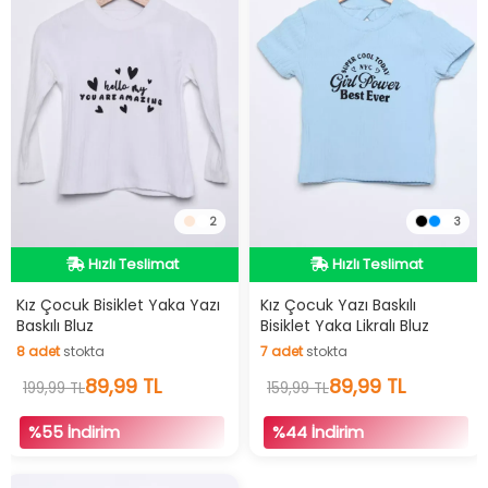
2
3
İndirimli Ürün
İndirimli Ürün
Hızlı Teslimat
Hızlı Teslimat
Kız Çocuk Bisiklet Yaka Yazı
Kız Çocuk Yazı Baskılı
Baskılı Bluz
Bisiklet Yaka Likralı Bluz
İndirimli Ürün
İndirimli Ürün
8
adet
stokta
7
adet
stokta
8
adet
stokta
89,99 TL
7
adet
stokta
89,99 TL
199,99 TL
159,99 TL
%55 İndirim
%44 İndirim