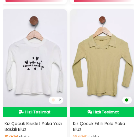
2
1
İndirimli Ürün
İndirimli Ürün
Hızlı Teslimat
Hızlı Teslimat
Kız Çocuk Bisiklet Yaka Yazı
Kız Çocuk Fitilli Polo Yaka
Baskılı Bluz
Bluz
İndirimli Ürün
İndirimli Ürün
10
adet
stokta
16
adet
stokta