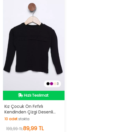
3
İndirimli Ürün
Hızlı Teslimat
Kız Çocuk Ön Fırfırlı
Kendinden Çizgi Desenli
İndirimli Ürün
Body Bluz
10
adet
stokta
10
adet
stokta
89,99 TL
199,99 TL