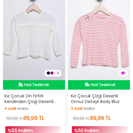
3
1
İndirimli Ürün
İndirimli Ürün
Hızlı Teslimat
Hızlı Teslimat
Kız Çocuk Ön Fırfırlı
Kız Çocuk Çizgi Desenli
Kendinden Çizgi Desenli
Omuz Detaylı Body Bluz
İndirimli Ürün
İndirimli Ürün
Body Bluz
4
adet
stokta
3
adet
stokta
4
adet
stokta
89,99 TL
3
adet
stokta
99,99 TL
199,99 TL
199,99 TL
%55 İndirim
%50 İndirim