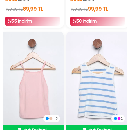
10
adet
stokta
89,99 TL
16
adet
stokta
99,99 TL
199,99 TL
199,99 TL
%55 İndirim
%50 İndirim
3
2
Hızlı Teslimat
İndirimli Ürün