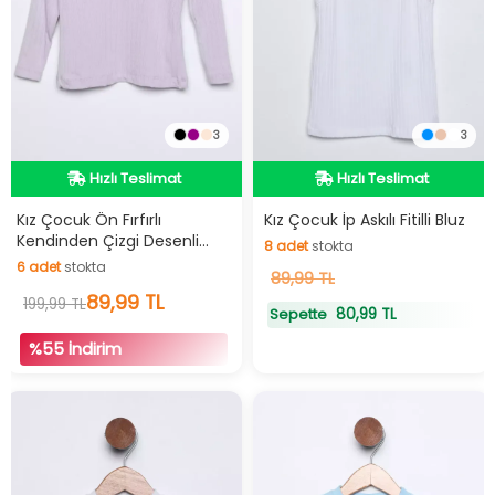
3
3
İndirimli Ürün
Hızlı Teslimat
Hızlı Teslimat
Hızlı Teslimat
Kız Çocuk Ön Fırfırlı
Kız Çocuk İp Askılı Fitilli Bluz
Kendinden Çizgi Desenli
8
adet
stokta
İndirimli Ürün
Body Bluz
6
adet
stokta
8
89,99 TL
adet
stokta
6
adet
stokta
89,99 TL
199,99 TL
80,99 TL
Sepette
%55 İndirim