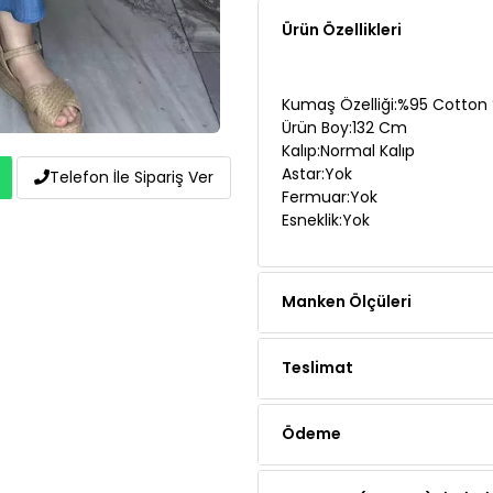
Kumaş Özelliği:%95 Cotton 
Ürün Boy:132 Cm
Kalıp:Normal Kalıp
Astar:Yok
Fermuar:Yok
Esneklik:Yok
Telefon İle Sipariş Ver
Manken Ölçüleri
Teslimat
Ödeme
Yorumlar (1 yorum)