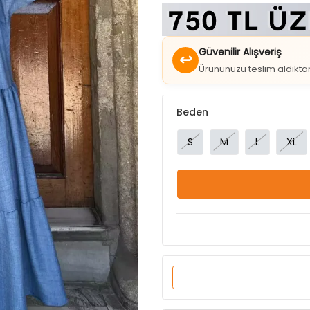
Güvenilir Alışveriş
↩
Ürününüzü teslim aldıkt
Beden
S
M
L
XL
Ürün Özellikleri