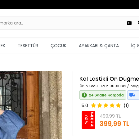
KEK
TESETTÜR
ÇOCUK
AYAKKABI & ÇANTA
İÇ 
Kol Lastikli Ön Düğme D
Ürün Kodu
: TZLP-00010312 / İndig
5.0
(1)
m
499,99 TL
%
2
0
İ
n
d
i
r
i
399,99 TL