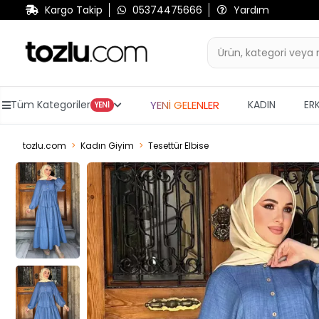
Kargo Takip
05374475666
Yardım
YENİ GELENLER
Tüm Kategoriler
KADIN
ER
YENİ
tozlu.com
Kadın Giyim
Tesettür Elbise