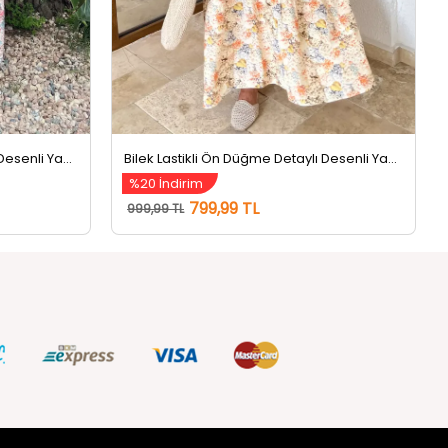
Bilek Lastikli Ön Düğme Detaylı Desenli Yazlık Tesettür Elbise Kremindigo
Bilek Lastikli Ön Düğme Detaylı Desenli Yazlık Tesettür Elbise Kremorange
%20 İndirim
799,99 TL
999,99 TL