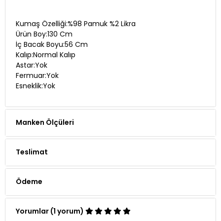
Kumaş Özelliği:%98 Pamuk %2 Likra
Ürün Boy:130 Cm
İç Bacak Boyu:56 Cm
Kalıp:Normal Kalıp
Astar:Yok
Fermuar:Yok
Esneklik:Yok
Manken Ölçüleri
Teslimat
Ödeme
Yorumlar (1 yorum)