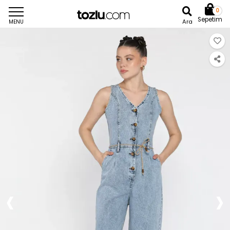
0
Sepetim
Ara
MENU