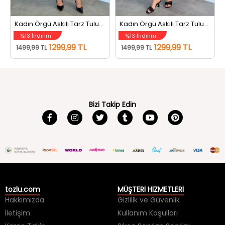
Kadın Örgü Askılı Tarz Tulum Kahve
Kadın Örgü Askılı Tarz Tulum Siyah
%13 İndirim
%13 İndirim
1299,99 TL
1299,99 TL
1499,99 TL
1499,99 TL
Bizi Takip Edin
tozlu.com
MÜŞTERİ HİZMETLERİ
Hakkımızda
Gizlilik ve Güvenlik
İletişim
Kullanım Koşulları