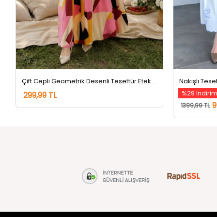
Çift Cepli Geometrik Desenli Tesettür Etek Pembe
Nakışlı Tese
%29 İndiri
299,99 TL
9
1399,99 TL
tozlu.com
MÜŞTERİ Hİ