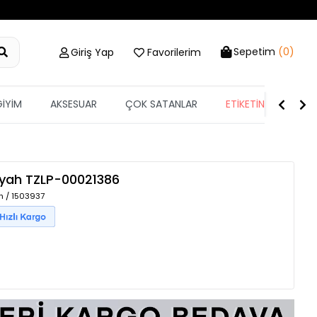
Sepetim
(0)
Giriş Yap
Favorilerim
GİYİM
AKSESUAR
ÇOK SATANLAR
ETİKETİN YARISI
iyah
TZLP-00021386
h / 1503937