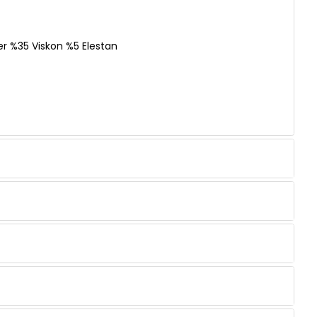
er %35 Viskon %5 Elestan