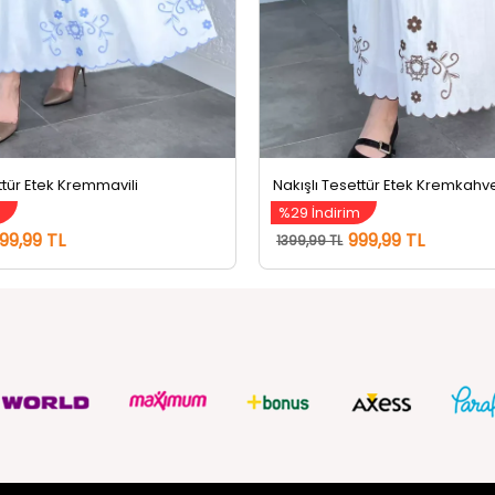
ttür Etek Kremmavili
Nakışlı Tesettür Etek Kremkahv
m
%29 İndirim
99,99 TL
999,99 TL
1399,99 TL
ZMETLERİ
SOSYAL