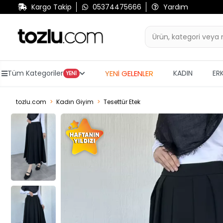
Kargo Takip
05374475666
Yardım
YENİ GELENLER
Tüm Kategoriler
KADIN
ER
YENİ
tozlu.com
Kadın Giyim
Tesettür Etek