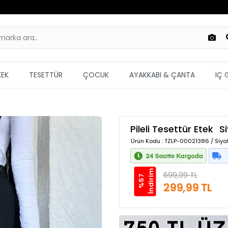
KEK
TESETTÜR
ÇOCUK
AYAKKABI & ÇANTA
İÇ 
Pileli Tesettür Etek
S
Ürün Kodu
: TZLP-00021386 / Siya
m
699,99 TL
%
5
7
İ
n
d
i
r
i
299,99 TL
Güvenilir Alışveriş