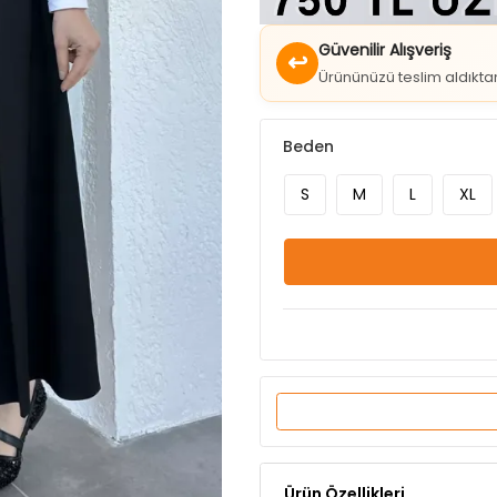
↩
Ürününüzü teslim aldıkt
Beden
S
M
L
XL
Ürün Özellikleri