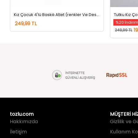
Kız Çocuk 4'lü Baskılı Atlet (renkler Ve Desenler Farklı Gelebilir) Renkli
%20 İndiri
249,99 TL
1
249,99 TL
tozlu.com
MÜŞTERİ Hİ
Hakkımızda
Gizlilik ve 
İletişim
Kullanım Koş