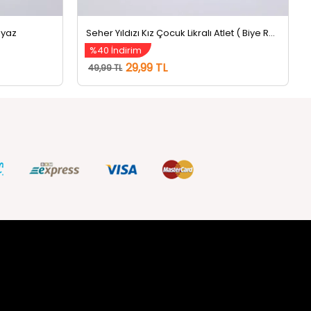
eyaz
Seher Yıldızı Kız Çocuk Likralı Atlet ( Biye Renkleri Farklı Gelebilir) Beyaz
%40 İndirim
29,99 TL
49,99 TL