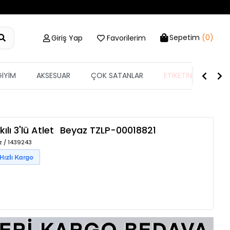
Sepetim
(0)
Giriş Yap
Favorilerim
GİYİM
AKSESUAR
ÇOK SATANLAR
ETİKETİN YARISI
lı 3'lü Atlet
Beyaz
TZLP-00018821
z / 1439243