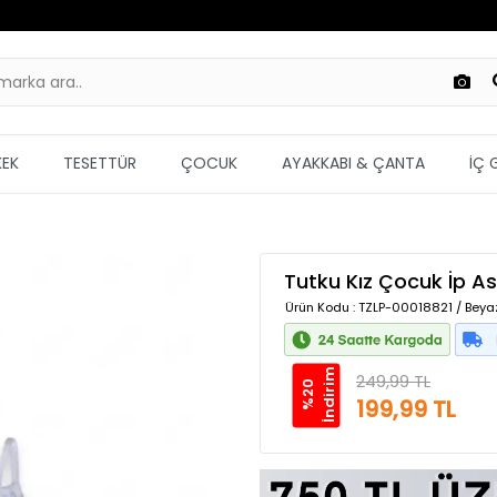
KEK
TESETTÜR
ÇOCUK
AYAKKABI & ÇANTA
İÇ 
Tutku Kız Çocuk İp Askı
Ürün Kodu
: TZLP-00018821 / Beya
m
249,99 TL
%
2
0
İ
n
d
i
r
i
199,99 TL