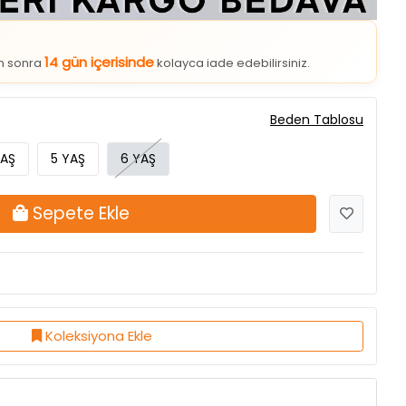
14 gün içerisinde
an sonra
kolayca iade edebilirsiniz.
Beden Tablosu
YAŞ
5 YAŞ
6 YAŞ
Sepete Ekle
Koleksiyona Ekle