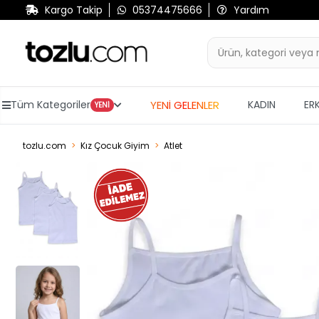
Kargo Takip
05374475666
Yardım
YENİ GELENLER
Tüm Kategoriler
KADIN
ER
YENİ
tozlu.com
Kız Çocuk Giyim
Atlet