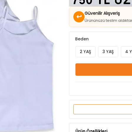
Güvenilir Alışveriş
↩
Ürününüzü teslim aldıkt
Beden
2 YAŞ
3 YAŞ
4 
Ürün Özellikleri