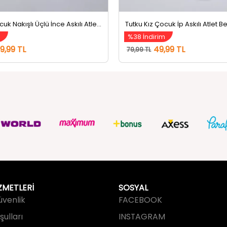
Tutku Kız Çocuk Nakışlı Üçlü İnce Askılı Atlet (nakışlar Farklı Gelebilir.) Beyaz
Tutku Kız Çocuk İp Askılı Atlet B
m
%38 İndirim
99,99 TL
49,99 TL
79,99 TL
ZMETLERİ
SOSYAL
Güvenlik
FACEBOOK
ulları
INSTAGRAM