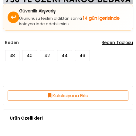
Güvenilir Alışveriş
↩
14 gün içerisinde
Ürününüzü teslim aldıktan sonra
kolayca iade edebilirsiniz.
Beden
Beden Tablosu
38
40
42
44
46
Koleksiyona Ekle
Ürün Özellikleri
Kumaş Özelliği:%98 Cotton %2 LİKRA
Kalıp:Normal Kalıp