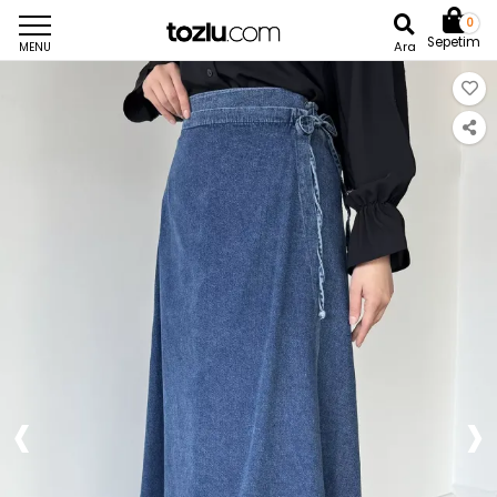
0
Sepetim
Ara
MENU