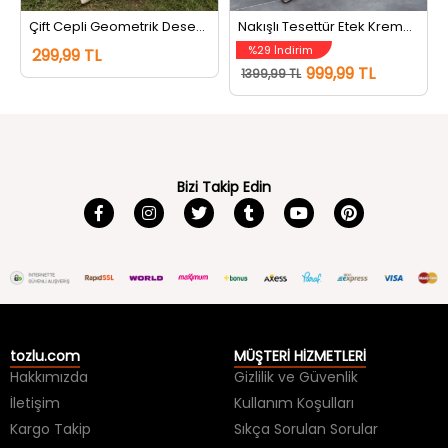
%29 İndirim
299,99 TL
999,99 TL
1399,99 TL
Bizi Takip Edin
tozlu.com
MÜŞTERİ HİZMETLERİ
Hakkımızda
Gizlilik ve Güvenlik
İletişim
Kullanım Koşulları
Kargo Takip
Sıkça Sorulan Sorular
Kargo ve Teslimat