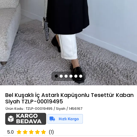
Bel Kuşaklı İç Astarlı Kapüşonlu Tesettür Kaban
Siyah
TZLP-00019495
Ürün Kodu
: TZLP-00019495 / Siyah / 1456167
5.0
(1)