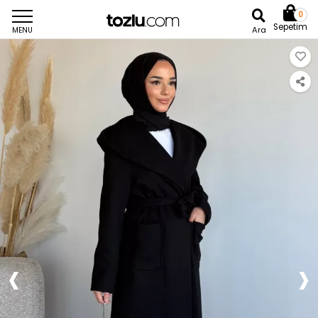
0
Sepetim
Ara
MENU