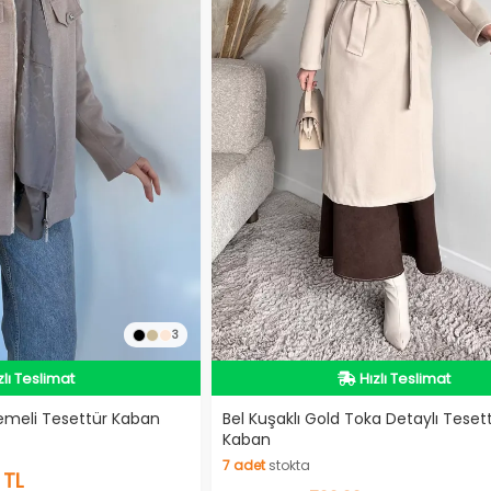
dirimli Ürün
3
zlı Teslimat
deolu Ürün
İndirimli Ürün
dirimli Ürün
Hızlı Teslimat
lemeli Tesettür Kaban
Bel Kuşaklı Gold Toka Detaylı Teset
Kaban
İndirimli Ürün
7
adet
stokta
 TL