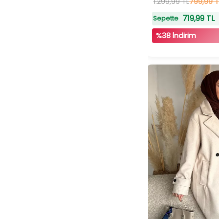
8
1.299,99 TL
adet
stokta
799,99 T
719,99 TL
Sepette
%38 İndirim