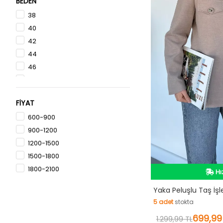
BEDEN
38
40
42
44
46
36
S
FİYAT
M
600-900
L
900-1200
XL
İn
1200-1500
Hı
1500-1800
1800-2100
Vi
İn
Yaka Peluşlu Taş İş
5
adet
stokta
5
adet
stokta
699,99
1.299,99 TL