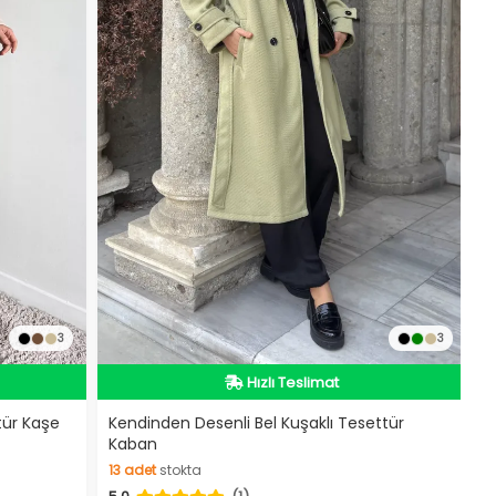
İndirimli Ürün
3
3
Hızlı Teslimat
Videolu Ürün
İndirimli Ürün
tür Kaşe
Kendinden Desenli Bel Kuşaklı Tesettür
Kaban
13
adet
stokta