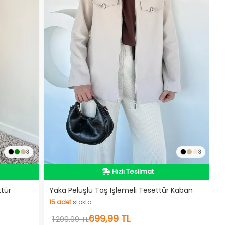
İndirimli Ürün
3
3
Hızlı Teslimat
Videolu Ürün
İndirimli Ürün
ttür
Yaka Peluşlu Taş İşlemeli Tesettür Kaban
15
adet
stokta
15
adet
stokta
699,99 TL
1.299,99 TL