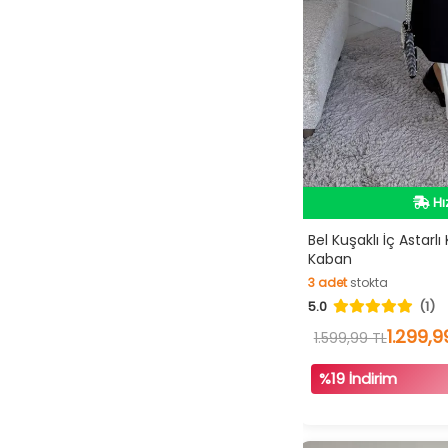
İn
Hı
Bel Kuşaklı İç Astar
Kaban
İn
3
adet
stokta
5.0
(1)
3
adet
stokta
1.299,9
1.599,99 TL
%19 İndirim