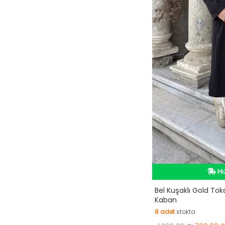
İn
Hı
Bel Kuşaklı Gold Tok
Kaban
İn
8
adet
stokta