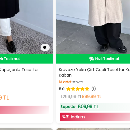
1
dirimli Ürün
İndirimli Ürün
zlı Teslimat
Hızlı Teslimat
lı Kapüşonlu Tesettür
Kruvaze Yaka Çift Cepli Tesettür K
Kaban
dirimli Ürün
İndirimli Ürün
13
adet
stokta
5.0
(1)
13
adet
stokta
1.299,99 TL
899,99 TL
9 TL
809,99 TL
Sepette
%31 İndirim