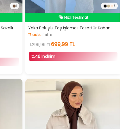
1
3
Hızlı Teslimat
Videolu Ürün
İndirimli Ürün
Sakallı
Yaka Peluşlu Taş İşlemeli Tesettür Kaban
17
adet
stokta
17
adet
stokta
699,99 TL
1.299,99 TL
%46 İndirim