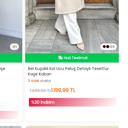
İndirimli Ürün
1
3
Hızlı Teslimat
Videolu Ürün
İndirimli Ürün
aşe
Bel Kuşaklı Kol Ucu Peluş Detaylı Tesettür
Kaşe Kaban
3
adet
stokta
3
adet
stokta
1.199,99 TL
1.499,99 TL
%20 İndirim