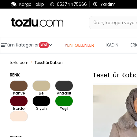
Kargo Takip
05374475666
Yardım
YENİ GELENLER
Tüm Kategoriler
KADIN
ER
YENİ
tozlu.com
Tesettür Kaban
Tesettür Kab
RENK
Kahve
Bej
Antrasit
Bordo
Siyah
Yeşil
Krem