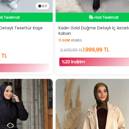
2
zlı Teslimat
Hızlı Teslimat
deolu Ürün
Kargo Bedava
dirimli Ürün
Videolu Ürün
 Detaylı Tesettür Kaşe
Kadın Gold Düğme Detaylı İç Astarlı 
Kaban
İndirimli Ürün
11
adet
stokta
11
adet
stokta
1.999,99 TL
2.499,99 TL
 TL
%20 İndirim