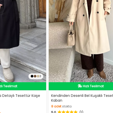
İndirimli Ürün
3
Hızlı Teslimat
dirimli Ürün
Videolu Ürün
zlı Teslimat
İndirimli Ürün
a Detaylı Tesettür Kaşe
Kendinden Desenli Bel Kuşaklı Tese
Kaban
dirimli Ürün
8
adet
stokta
5.0
(1)