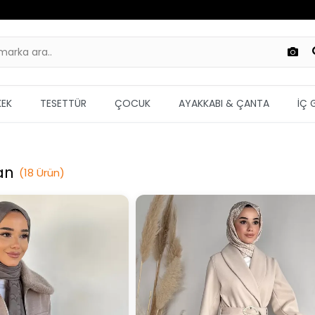
KEK
TESETTÜR
ÇOCUK
AYAKKABI & ÇANTA
İÇ 
an
(
18
Ürün
)