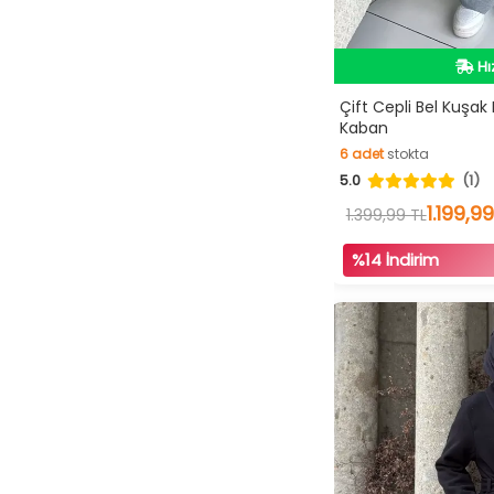
Hı
Vi
İn
Çift Cepli Bel Kuşak
Kaban
6
adet
stokta
5.0
(1)
6
adet
stokta
1.199,99
1.399,99 TL
%14 İndirim