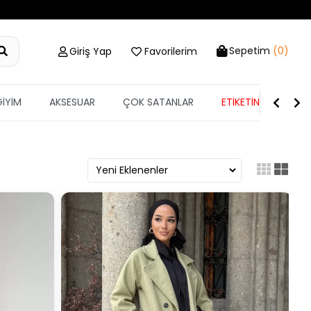
Sepetim
(0)
Giriş Yap
Favorilerim
GİYİM
AKSESUAR
ÇOK SATANLAR
ETİKETİN YARISI