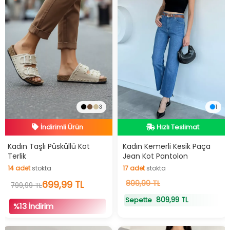
3
1
İndirimli Ürün
Hızlı Teslimat
Hızlı Teslimat
İndirimli Ürün
Hızlı Teslimat
Kadın Taşlı Püsküllü Kot
Kadın Kemerli Kesik Paça
Terlik
Jean Kot Pantolon
14
adet
stokta
17
adet
stokta
14
adet
stokta
699,99 TL
17
899,99 TL
adet
stokta
799,99 TL
809,99 TL
Sepette
%13 İndirim