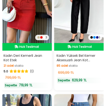
3
3
Hızlı Teslimat
Hızlı Teslimat
Hızlı Teslimat
Hızlı Teslimat
Kadın Deri Kemerli Jean
Kadın Yüksek Bel Kemer
Kot Etek
Aksesuarlı Jean Kot
Pantolon
21
adet
stokta
85
adet
stokta
5.0
(1)
21
adet
stokta
85
699,99 TL
adet
stokta
799,99 TL
629,99 TL
Sepette
719,99 TL
Sepette