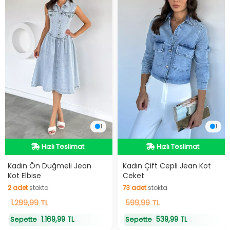
1
1
Hızlı Teslimat
Hızlı Teslimat
Hızlı Teslimat
Hızlı Teslimat
Kadın Ön Düğmeli Jean
Kadın Çift Cepli Jean Kot
Kot Elbise
Ceket
2
adet
stokta
73
adet
stokta
2
1.299,99 TL
adet
stokta
73
599,99 TL
adet
stokta
1.169,99 TL
539,99 TL
Sepette
Sepette