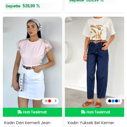
629,99 TL
Sepette
539,99 TL
Sepette
3
3
Hızlı Teslimat
Hızlı Teslimat
Hızlı Teslimat
Hızlı Teslimat
Kadın Deri Kemerli Jean
Kadın Yüksek Bel Kemer