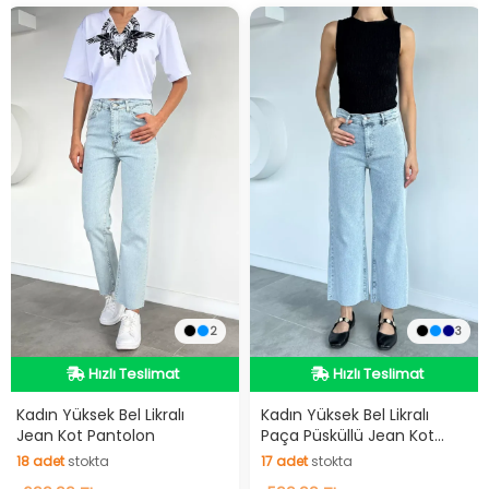
2
3
Hızlı Teslimat
Hızlı Teslimat
Hızlı Teslimat
Hızlı Teslimat
Kadın Yüksek Bel Likralı
Kadın Yüksek Bel Likralı
Jean Kot Pantolon
Paça Püsküllü Jean Kot
Pantolon
18
adet
stokta
17
adet
stokta