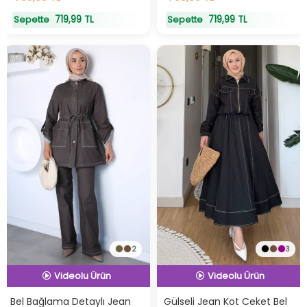
719,99 TL
719,99 TL
Sepette
Sepette
2
3
İndirimli Ürün
İndirimli Ürün
Hızlı Teslimat
Hızlı Teslimat
Bel Bağlama Detaylı Jean
Gülseli Jean Kot Ceket Bel