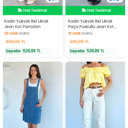
Hızlı Teslimat
Hızlı Teslimat
Hızlı Teslimat
Hızlı Teslimat
Kadın Yüksek Bel Likralı
Kadın Yüksek Bel Likralı
Jean Kot Pantolon
Paça Püsküllü Jean Kot
Pantolon
29
adet
stokta
31
adet
stokta
29
699,99 TL
adet
stokta
31
599,99 TL
adet
stokta
629,99 TL
539,99 TL
Sepette
Sepette