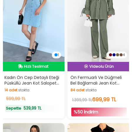
1
4
Hızlı Teslimat
İndirimli Ürün
Hızlı Teslimat
Hızlı Teslimat
Kadın Ön Cep Detaylı Eteği
Ön Fermuarlı Ve Düğmeli
Püsküllü Jean Kot Salopet
Bel Bağlamalı Jean Kot
Videolu Ürün
Elbise
Ceket Pantolon Tesettür
14
adet
stokta
84
adet
stokta
İkili Takım
İndirimli Ürün
14
599,99 TL
adet
stokta
84
adet
stokta
699,99 TL
1.399,99 TL
539,99 TL
Sepette
%50 İndirim