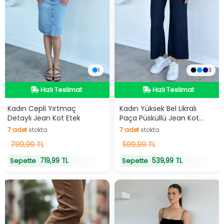
1
3
Hızlı Teslimat
Hızlı Teslimat
Hızlı Teslimat
Hızlı Teslimat
Kadın Cepli Yırtmaç
Kadın Yüksek Bel Likralı
Detaylı Jean Kot Etek
Paça Püsküllü Jean Kot
Pantolon
7
adet
stokta
7
adet
stokta
7
799,99 TL
adet
stokta
7
599,99 TL
adet
stokta
719,99 TL
539,99 TL
Sepette
Sepette