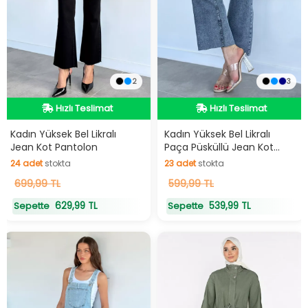
2
3
Hızlı Teslimat
Hızlı Teslimat
Hızlı Teslimat
Hızlı Teslimat
Kadın Yüksek Bel Likralı
Kadın Yüksek Bel Likralı
Jean Kot Pantolon
Paça Püsküllü Jean Kot
Pantolon
24
adet
stokta
23
adet
stokta
24
699,99 TL
adet
stokta
23
599,99 TL
adet
stokta
629,99 TL
539,99 TL
Sepette
Sepette