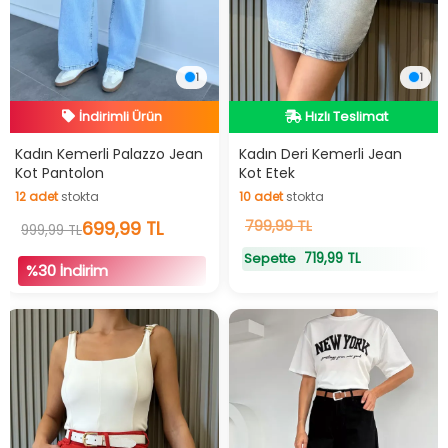
1
1
İndirimli Ürün
Hızlı Teslimat
Hızlı Teslimat
İndirimli Ürün
Hızlı Teslimat
Kadın Kemerli Palazzo Jean
Kadın Deri Kemerli Jean
Kot Pantolon
Kot Etek
12
adet
stokta
10
adet
stokta
12
adet
stokta
699,99 TL
10
799,99 TL
adet
stokta
999,99 TL
719,99 TL
Sepette
%30 İndirim