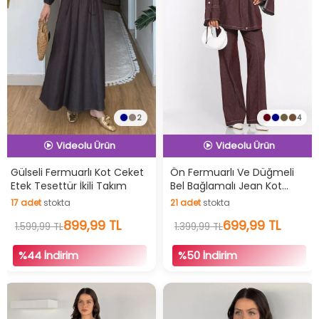
2
4
İndirimli Ürün
İndirimli Ürün
Hızlı Teslimat
Hızlı Teslimat
Gülseli Fermuarlı Kot Ceket
Ön Fermuarlı Ve Düğmeli
Etek Tesettür İkili Takım
Bel Bağlamalı Jean Kot
Videolu Ürün
Videolu Ürün
Ceket Pantolon Tesettür
17
adet
stokta
21
adet
stokta
İkili Takım
İndirimli Ürün
İndirimli Ürün
17
adet
stokta
899,99 TL
21
adet
stokta
699,99 TL
1.599,99 TL
1.399,99 TL
%44 İndirim
%50 İndirim