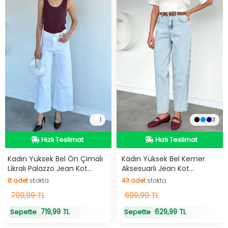
1
3
Hızlı Teslimat
Hızlı Teslimat
Hızlı Teslimat
Hızlı Teslimat
Kadın Yüksek Bel Ön Çimalı
Kadın Yüksek Bel Kemer
Likralı Palazzo Jean Kot
Aksesuarlı Jean Kot
Pantolon
Pantolon
8
adet
stokta
43
adet
stokta
8
799,99 TL
adet
stokta
43
699,99 TL
adet
stokta
719,99 TL
629,99 TL
Sepette
Sepette