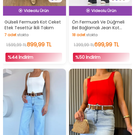
İndirimli Ürün
İndirimli Ürün
Hızlı Teslimat
Hızlı Teslimat
Gülseli Fermuarlı Kot Ceket
Ön Fermuarlı Ve Düğmeli
Etek Tesettür İkili Takım
Bel Bağlamalı Jean Kot
Videolu Ürün
Videolu Ürün
Ceket Pantolon Tesettür
7
adet
stokta
18
adet
stokta
İkili Takım
İndirimli Ürün
İndirimli Ürün
7
adet
stokta
899,99 TL
18
adet
stokta
699,99 TL
1.599,99 TL
1.399,99 TL
%44 İndirim
%50 İndirim