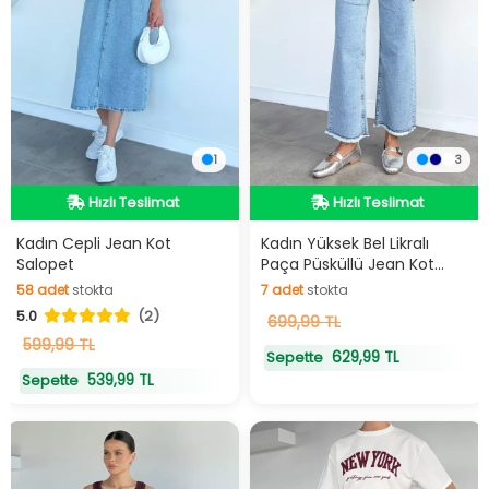
1
3
Hızlı Teslimat
Hızlı Teslimat
Hızlı Teslimat
Hızlı Teslimat
Kadın Cepli Jean Kot
Kadın Yüksek Bel Likralı
Salopet
Paça Püsküllü Jean Kot
Pantolon
58
adet
stokta
7
adet
stokta
5.0
(2)
58
adet
stokta
7
699,99 TL
adet
stokta
599,99 TL
629,99 TL
Sepette
539,99 TL
Sepette