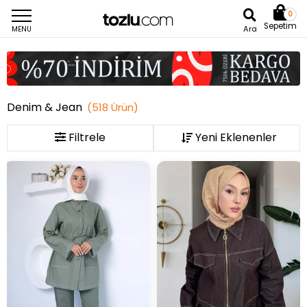
0
Sepetim
Ara
MENU
Denim & Jean
(
518
Ürün
)
Filtrele