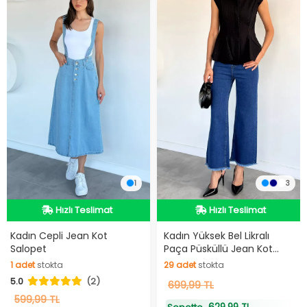
1
3
Hızlı Teslimat
Hızlı Teslimat
Hızlı Teslimat
Hızlı Teslimat
Kadın Cepli Jean Kot
Kadın Yüksek Bel Likralı
Salopet
Paça Püsküllü Jean Kot
Pantolon
1
adet
stokta
29
adet
stokta
5.0
(2)
1
adet
stokta
29
699,99 TL
adet
stokta
599,99 TL