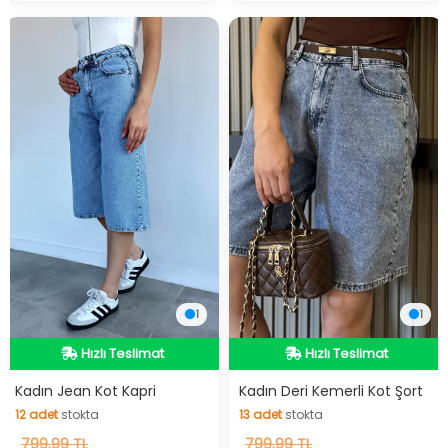
1
1
Hızlı Teslimat
Hızlı Teslimat
Hızlı Teslimat
Hızlı Teslimat
Kadın Jean Kot Kapri
Kadın Deri Kemerli Kot Şort
12
adet
stokta
13
adet
stokta
12
799,99 TL
adet
stokta
13
799,99 TL
adet
stokta