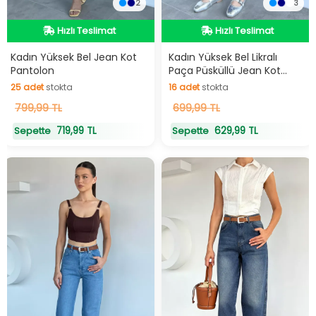
2
3
Hızlı Teslimat
Hızlı Teslimat
Hızlı Teslimat
Hızlı Teslimat
Kadın Yüksek Bel Jean Kot
Kadın Yüksek Bel Likralı
Pantolon
Paça Püsküllü Jean Kot
Pantolon
25
adet
stokta
16
adet
stokta
25
799,99 TL
adet
stokta
16
699,99 TL
adet
stokta
719,99 TL
629,99 TL
Sepette
Sepette