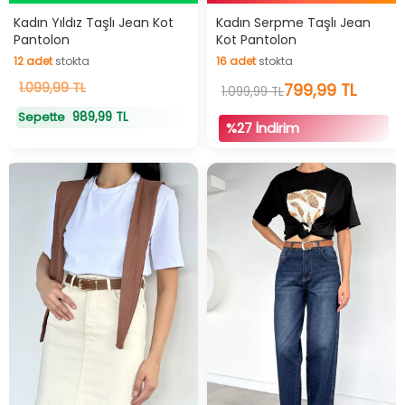
Hızlı Teslimat
İndirimli Ürün
Kadın Yıldız Taşlı Jean Kot
Kadın Serpme Taşlı Jean
Pantolon
Kot Pantolon
12
adet
stokta
16
adet
stokta
12
1.099,99 TL
adet
stokta
16
adet
stokta
799,99 TL
1.099,99 TL
989,99 TL
Sepette
%27 İndirim