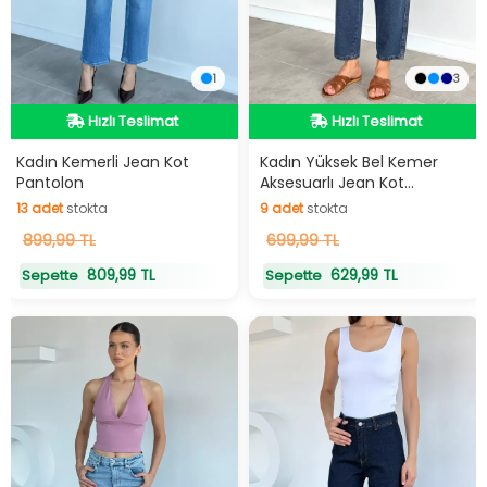
1
3
Hızlı Teslimat
Hızlı Teslimat
Hızlı Teslimat
Hızlı Teslimat
Kadın Kemerli Jean Kot
Kadın Yüksek Bel Kemer
Pantolon
Aksesuarlı Jean Kot
Pantolon
13
adet
stokta
9
adet
stokta
13
899,99 TL
adet
stokta
9
699,99 TL
adet
stokta
809,99 TL
629,99 TL
Sepette
Sepette