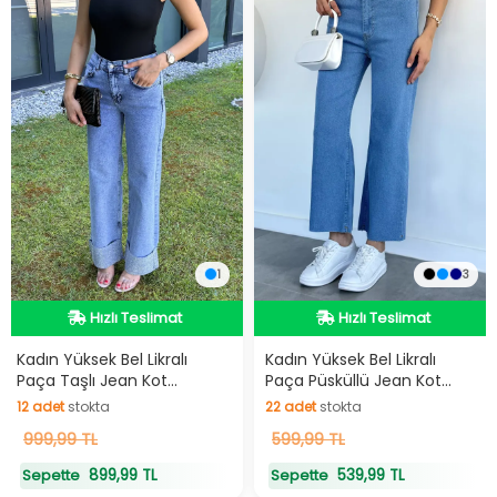
1
3
Hızlı Teslimat
Hızlı Teslimat
Hızlı Teslimat
Hızlı Teslimat
Kadın Yüksek Bel Likralı
Kadın Yüksek Bel Likralı
Paça Taşlı Jean Kot
Paça Püsküllü Jean Kot
Pantolon
Pantolon
12
adet
stokta
22
adet
stokta
12
999,99 TL
adet
stokta
22
599,99 TL
adet
stokta
899,99 TL
539,99 TL
Sepette
Sepette