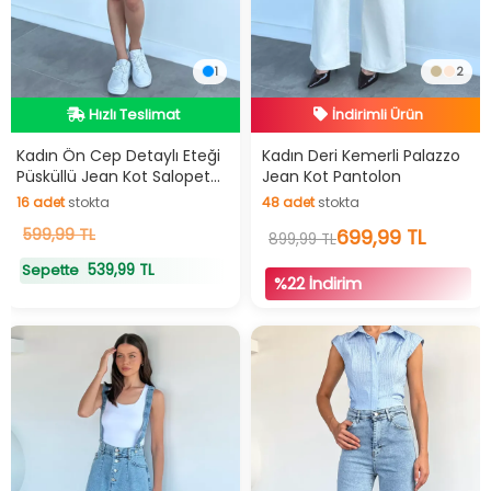
1
2
İndirimli Ürün
Hızlı Teslimat
Hızlı Teslimat
Hızlı Teslimat
İndirimli Ürün
Kadın Ön Cep Detaylı Eteği
Kadın Deri Kemerli Palazzo
Püsküllü Jean Kot Salopet
Jean Kot Pantolon
Elbise
16
adet
stokta
48
adet
stokta
16
599,99 TL
adet
stokta
48
adet
stokta
699,99 TL
899,99 TL
539,99 TL
Sepette
%22 İndirim