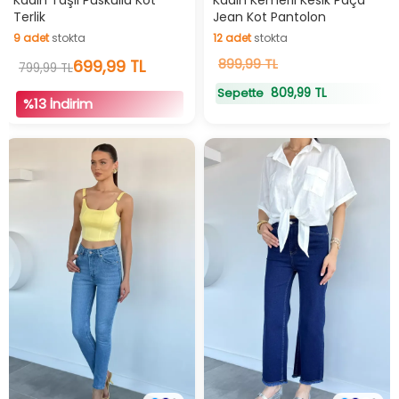
Terlik
Jean Kot Pantolon
9
adet
stokta
12
adet
stokta
9
adet
stokta
699,99 TL
12
899,99 TL
adet
stokta
799,99 TL
809,99 TL
Sepette
%13 İndirim