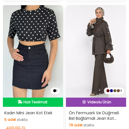
1
4
Hızlı Teslimat
İndirimli Ürün
Hızlı Teslimat
Hızlı Teslimat
Kadın Mini Jean Kot Etek
Ön Fermuarlı Ve Düğmeli
Bel Bağlamalı Jean Kot
5
adet
stokta
Videolu Ürün
Ceket Pantolon Tesettür
78
adet
stokta
5
499,99 TL
adet
stokta