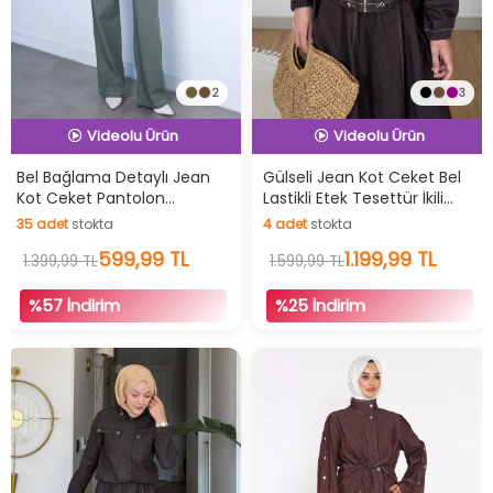
2
3
İndirimli Ürün
İndirimli Ürün
Hızlı Teslimat
Hızlı Teslimat
Bel Bağlama Detaylı Jean
Gülseli Jean Kot Ceket Bel
Kot Ceket Pantolon
Lastikli Etek Tesettür İkili
Videolu Ürün
Videolu Ürün
Tesettür İkili Takım
Takım
35
adet
stokta
4
adet
stokta
İndirimli Ürün
İndirimli Ürün
35
adet
stokta
599,99 TL
4
adet
stokta
1.199,99 TL
1.399,99 TL
1.599,99 TL
%57 İndirim
%25 İndirim