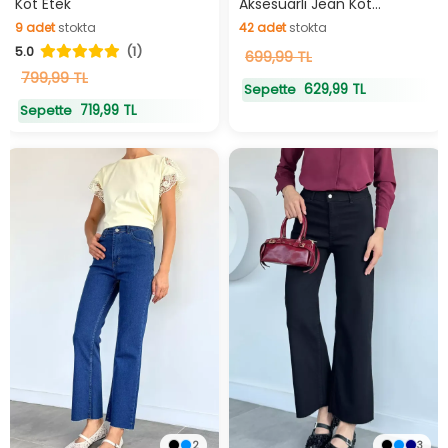
Kot Etek
Aksesuarlı Jean Kot
Pantolon
9
adet
stokta
42
adet
stokta
5.0
(1)
9
adet
stokta
42
699,99 TL
adet
stokta
799,99 TL
629,99 TL
Sepette
719,99 TL
Sepette
2
3