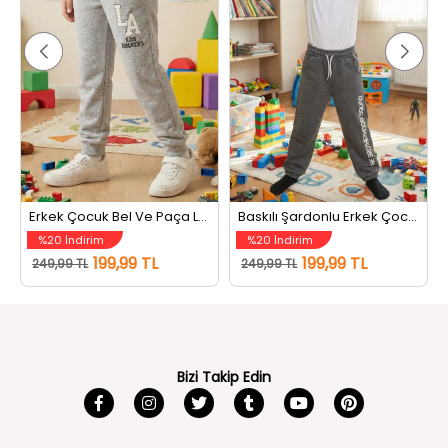
Erkek Çocuk Bel Ve Paça Lastikli Baskılı Üç İplik Şardonlu Eşofman Altı Gri
Baskılı Şardonlu Erkek Çocuk Eşofman Altı Koyugri
%20 İndirim
%20 İndirim
199,99 TL
199,99 TL
249,99 TL
249,99 TL
Bizi Takip Edin