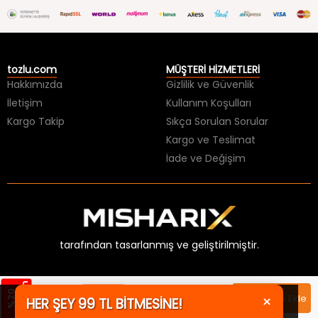
tozlu.com
MÜŞTERİ HİZMETLERİ
Hakkımızda
Gizlilik ve Güvenlik
İletişim
Kullanım Koşulları
Kargo Takip
Sıkça Sorulan Sorular
Kargo ve Teslimat
İade ve Değişim
tarafından tasarlanmış ve geliştirilmiştir.
m
Sepette
%
2
0
İ
n
d
i
r
i
249,99 TL
×
Sepete Ekle
HER ŞEY 99 TL BİTMESİNE!
Üzgünüz, aradığınız ürünün stoğu
179,99 TL
199,99 TL