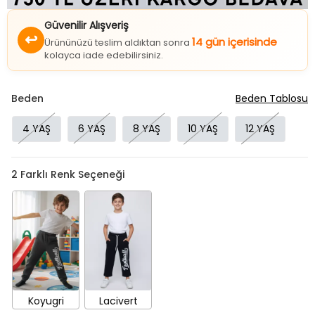
Güvenilir Alışveriş
↩
14 gün içerisinde
Ürününüzü teslim aldıktan sonra
kolayca iade edebilirsiniz.
Beden
Beden Tablosu
4 YAŞ
6 YAŞ
8 YAŞ
10 YAŞ
12 YAŞ
2
Farklı Renk Seçeneği
Koyugri
Lacivert