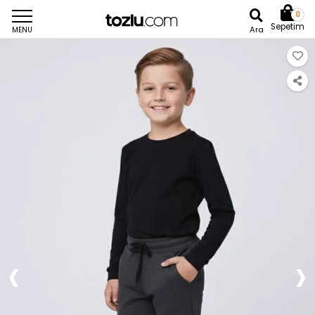
0
Sepetim
Ara
MENU