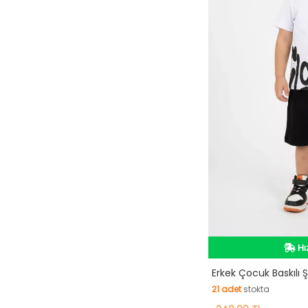
Hı
Hı
Erkek Çocuk Baskılı Şo
21
adet
stokta