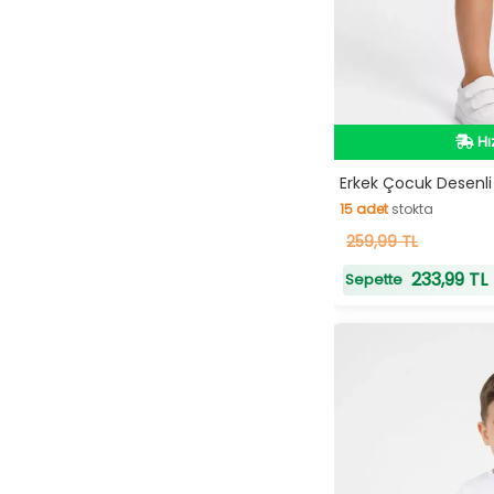
Hı
Hı
Erkek Çocuk Desenli T
15
adet
stokta
15
259,99 TL
adet
stokta
233,99 TL
Sepette