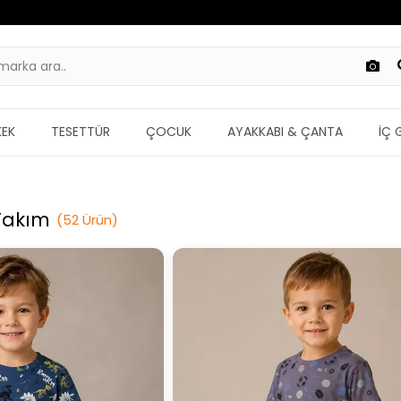
KEK
TESETTÜR
ÇOCUK
AYAKKABI & ÇANTA
İÇ 
Takım
(
52
Ürün
)