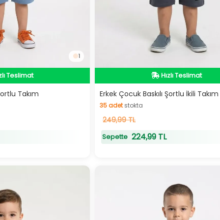
1
zlı Teslimat
Hızlı Teslimat
zlı Teslimat
Hızlı Teslimat
Şortlu Takım
Erkek Çocuk Baskılı Şortlu İkili Takım
35
adet
stokta
35
249,99 TL
adet
stokta
224,99 TL
Sepette