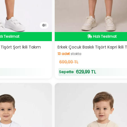
1
zlı Teslimat
Hızlı Teslimat
zlı Teslimat
Hızlı Teslimat
işört Şort İkili Takım
Erkek Çocuk Baskılı Tişört Kapri İkili
13
adet
stokta
13
699,99 TL
adet
stokta
629,99 TL
Sepette