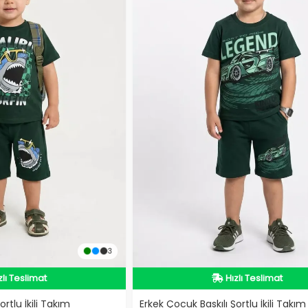
3
dirimli Ürün
Hızlı Teslimat
zlı Teslimat
Hızlı Teslimat
rtlu İkili Takım
Erkek Çocuk Baskılı Şortlu İkili Takım