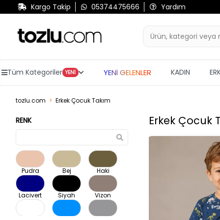
Kargo Takip
05374475666
Yardım
YENİ GELENLER
Tüm Kategoriler
KADIN
ER
YENİ
tozlu.com
Erkek Çocuk Takım
Erkek Çocuk 
RENK
Pudra
Bej
Haki
Lacivert
Siyah
Vizon
Beyaz
Mavi
Gri