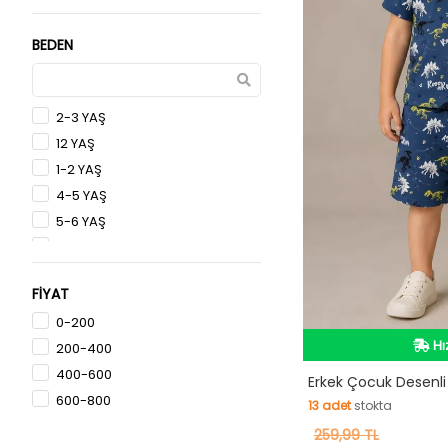
BEDEN
Krem
Yeşil
Antrasit
Kırmızı
2-3 YAŞ
12 YAŞ
1-2 YAŞ
4-5 YAŞ
5-6 YAŞ
1 YAŞ
6 YAŞ
FİYAT
7 YAŞ
0-200
2 YAŞ
Hı
200-400
4 YAŞ
400-600
Hı
3-4 YAŞ
Erkek Çocuk Desenli T
600-800
7-8 YAŞ
13
adet
stokta
9-10 YAŞ
13
259,99 TL
adet
stokta