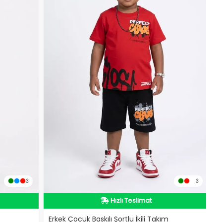
3
3
Hızlı Teslimat
Hızlı Teslimat
Erkek Çocuk Baskılı Şortlu İkili Takım