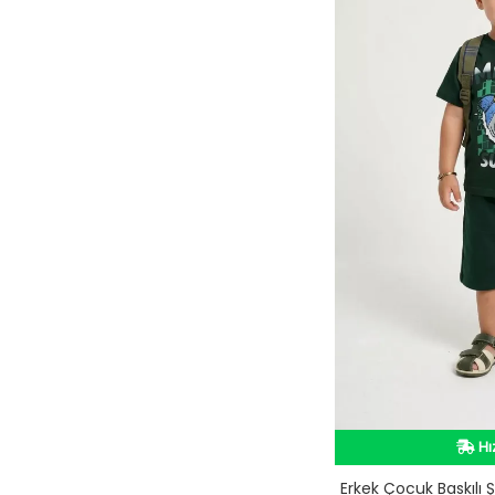
İn
Hı
Erkek Çocuk Baskılı Şo