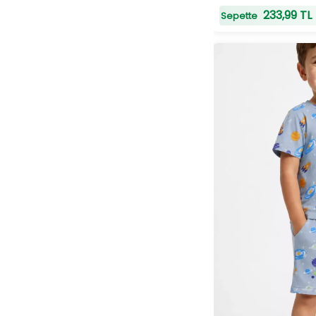
10 YAŞ
233,99 TL
Sepette
11 YAŞ
13 YAŞ
3 YAŞ
5 YAŞ
9 YAŞ
14 YAŞ