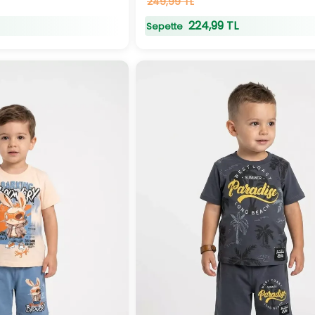
24
249,99 TL
adet
stokta
224,99 TL
Sepette