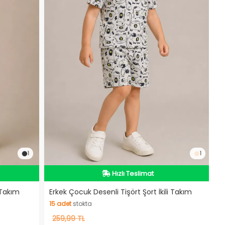
1
1
Hızlı Teslimat
Hızlı Teslimat
 Takım
Erkek Çocuk Desenli Tişört Şort İkili Takım
15
adet
stokta
15
259,99 TL
adet
stokta