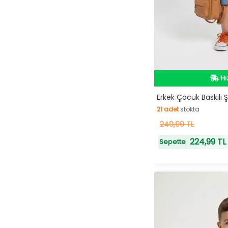
Hı
Hı
Erkek Çocuk Baskılı 
21
adet
stokta
21
249,99 TL
adet
stokta
224,99 TL
Sepette