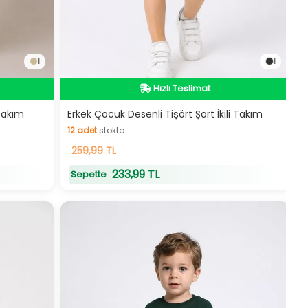
1
1
Hızlı Teslimat
Hızlı Teslimat
 Takım
Erkek Çocuk Desenli Tişört Şort İkili Takım
12
adet
stokta
12
259,99 TL
adet
stokta
233,99 TL
Sepette