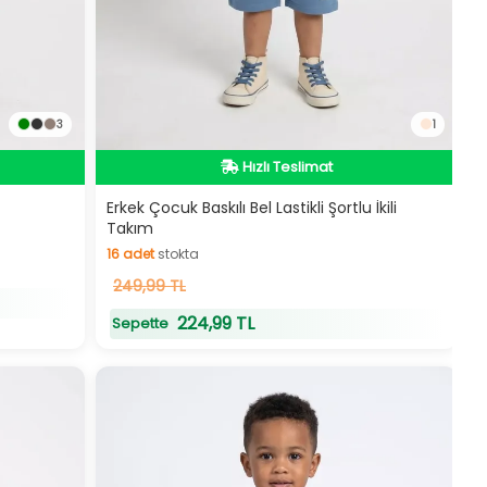
3
1
Hızlı Teslimat
Hızlı Teslimat
Erkek Çocuk Baskılı Bel Lastikli Şortlu İkili
Takım
16
adet
stokta
16
249,99 TL
adet
stokta
224,99 TL
Sepette