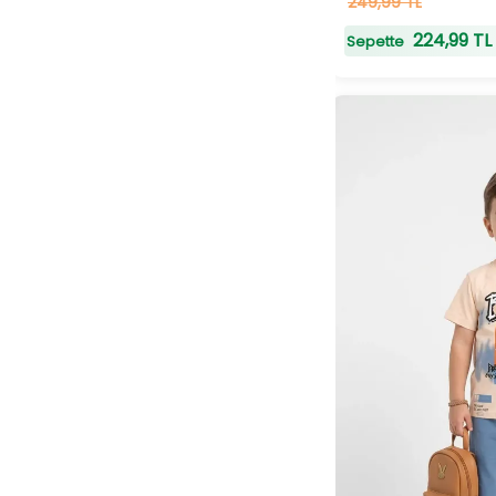
21
249,99 TL
adet
stokta
224,99 TL
Sepette