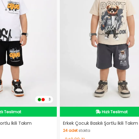
3
zlı Teslimat
Hızlı Teslimat
zlı Teslimat
Hızlı Teslimat
rtlu İkili Takım
Erkek Çocuk Baskılı Şortlu İkili Takım
24
adet
stokta