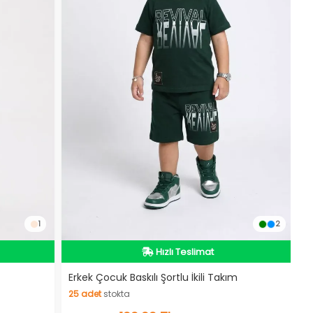
1
2
İndirimli Ürün
Hızlı Teslimat
Erkek Çocuk Baskılı Şortlu İkili Takım
25
adet
stokta
İndirimli Ürün