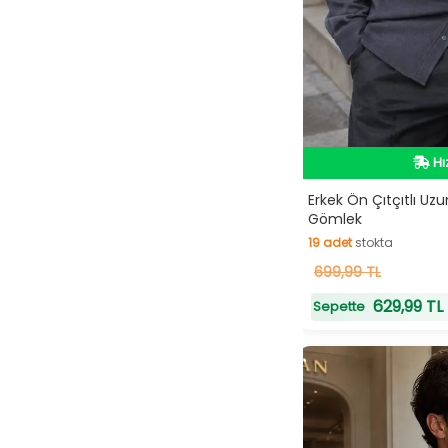
Hı
Hı
Erkek Ön Çıtçıtlı Uz
Gömlek
19
adet
stokta
19
699,99 TL
adet
stokta
629,99 TL
Sepette