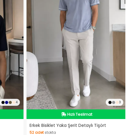
4
3
Hızlı Teslimat
Hızlı Teslimat
Erkek Bisiklet Yaka Şerit Detaylı Tişört
52
adet
stokta