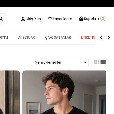
Sepetim
(0)
Giriş Yap
Favorilerim
GİYİM
AKSESUAR
ÇOK SATANLAR
ETİKETİN YARISI