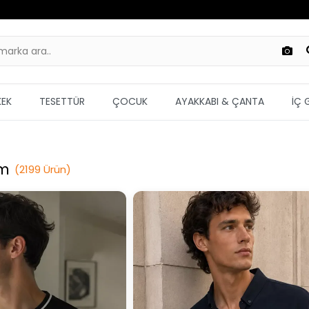
KEK
TESETTÜR
ÇOCUK
AYAKKABI & ÇANTA
İÇ 
im
(
2199
Ürün
)