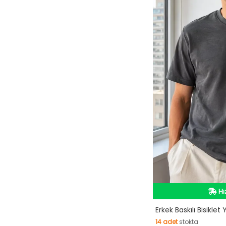
Hı
Hı
Erkek Baskılı Bisiklet
14
adet
stokta