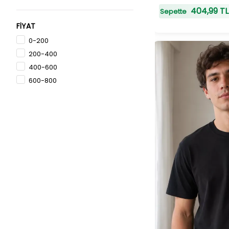
2XL
Renksiz
Saks Mavisi
Somon
404,99 TL
Sepette
3XL
FİYAT
38
0-200
42
200-400
46
400-600
36
600-800
40
44
SM
ML
LXL
34