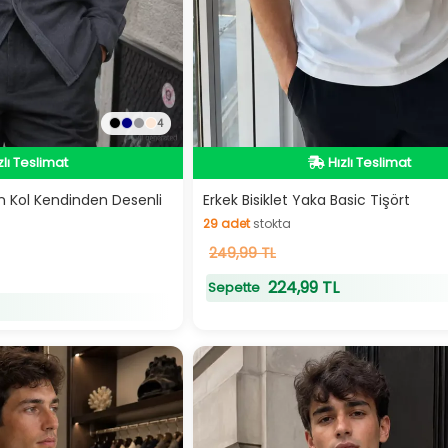
4
zlı Teslimat
Hızlı Teslimat
zlı Teslimat
Hızlı Teslimat
un Kol Kendinden Desenli
Erkek Bisiklet Yaka Basic Tişört
29
adet
stokta
29
249,99 TL
adet
stokta
224,99 TL
Sepette