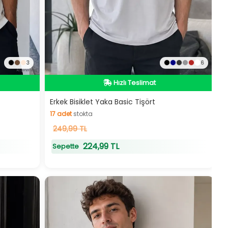
3
6
Hızlı Teslimat
Hızlı Teslimat
Erkek Bisiklet Yaka Basic Tişört
17
adet
stokta
17
249,99 TL
adet
stokta
224,99 TL
Sepette