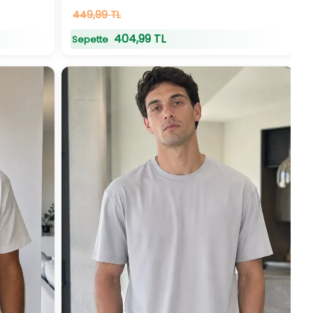
52
449,99 TL
adet
stokta
404,99 TL
Sepette