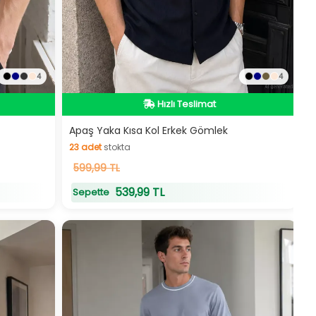
4
4
Hızlı Teslimat
Hızlı Teslimat
Apaş Yaka Kısa Kol Erkek Gömlek
23
adet
stokta
23
599,99 TL
adet
stokta
539,99 TL
Sepette