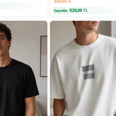
19
699,99 TL
adet
stokta
629,99 TL
Sepette