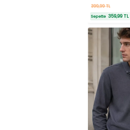
14
399,99 TL
adet
stokta
359,99 TL
Sepette