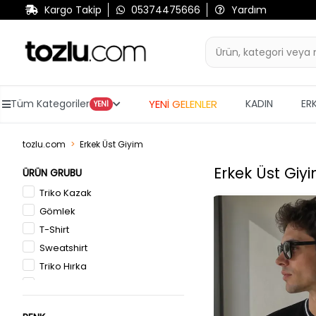
Kargo Takip
05374475666
Yardım
YENİ GELENLER
Tüm Kategoriler
KADIN
ER
YENİ
tozlu.com
Erkek Üst Giyim
Erkek Üst Giy
ÜRÜN GRUBU
Triko Kazak
Gömlek
T-Shirt
Sweatshirt
Triko Hırka
Yelek