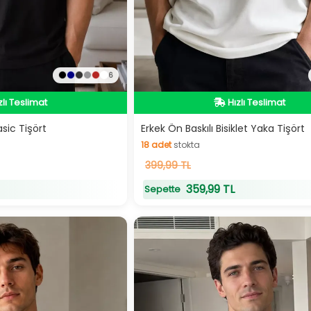
6
zlı Teslimat
Hızlı Teslimat
zlı Teslimat
Hızlı Teslimat
asic Tişört
Erkek Ön Baskılı Bisiklet Yaka Tişört
18
adet
stokta
18
399,99 TL
adet
stokta
359,99 TL
Sepette