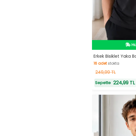
Hı
Hı
Erkek Bisiklet Yaka B
16
adet
stokta
16
249,99 TL
adet
stokta
224,99 TL
Sepette