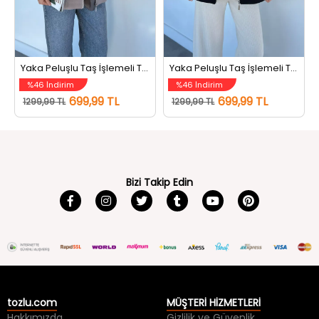
Yaka Peluşlu Taş İşlemeli Tesettür Kaban Taş
Yaka Peluşlu Taş İşlemeli Tesettür Kaban Siyah
%46 İndirim
%46 İndirim
699,99 TL
699,99 TL
1299,99 TL
1299,99 TL
Bizi Takip Edin
tozlu.com
MÜŞTERİ HİZMETLERİ
Hakkımızda
Gizlilik ve Güvenlik
İletişim
Kullanım Koşulları