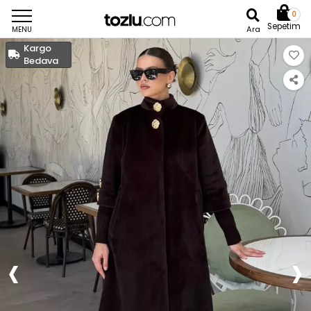
0
Sepetim
Ara
MENU
Kargo
Bedava