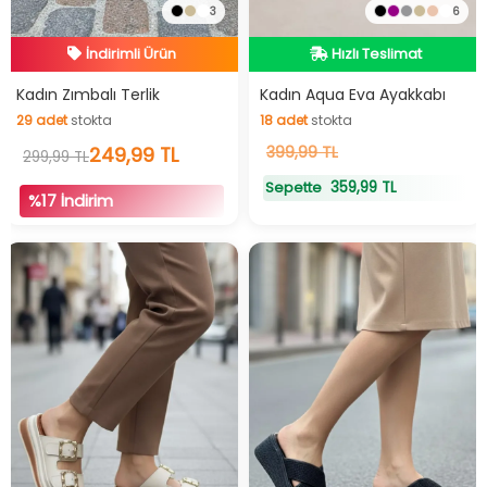
3
6
İndirimli Ürün
Hızlı Teslimat
Hızlı Teslimat
Hızlı Teslimat
Kadın Zımbalı Terlik
Kadın Aqua Eva Ayakkabı
29
adet
stokta
18
adet
stokta
İndirimli Ürün
29
adet
stokta
249,99 TL
18
399,99 TL
adet
stokta
299,99 TL
359,99 TL
Sepette
%17 İndirim