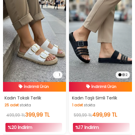
1
2
İndirimli Ürün
İndirimli Ürün
Hızlı Teslimat
Hızlı Teslimat
Kadın Tokalı Terlik
Kadın Taşlı Simli Terlik
25
adet
stokta
1
adet
stokta
İndirimli Ürün
İndirimli Ürün
25
adet
stokta
399,99 TL
1
adet
stokta
499,99 TL
499,99 TL
599,99 TL
%20 İndirim
%17 İndirim