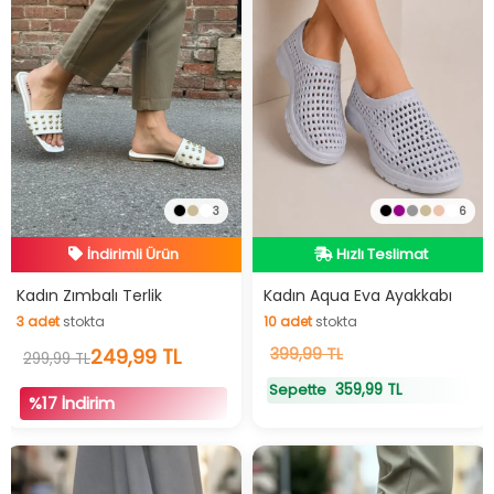
3
6
İndirimli Ürün
Hızlı Teslimat
Hızlı Teslimat
Hızlı Teslimat
Kadın Zımbalı Terlik
Kadın Aqua Eva Ayakkabı
3
adet
stokta
10
adet
stokta
İndirimli Ürün
3
adet
stokta
249,99 TL
10
399,99 TL
adet
stokta
299,99 TL
359,99 TL
Sepette
%17 İndirim