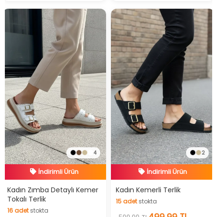
4
2
İndirimli Ürün
İndirimli Ürün
Hızlı Teslimat
Hızlı Teslimat
Kadın Zımba Detaylı Kemer
Kadın Kemerli Terlik
Tokalı Terlik
15
adet
stokta
İndirimli Ürün
İndirimli Ürün
16
adet
stokta
15
adet
stokta
499,99 TL