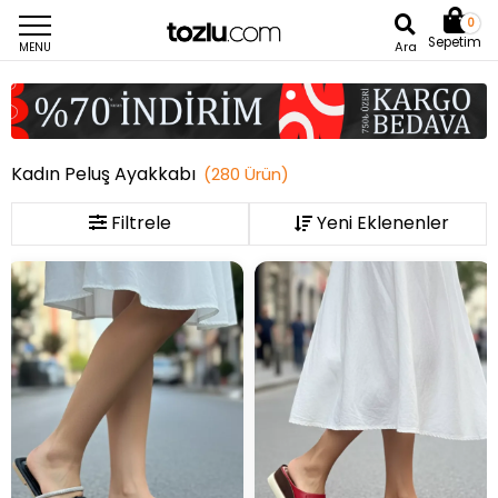
0
Sepetim
Ara
MENU
Kadın Peluş Ayakkabı
(
280
Ürün
)
Filtrele