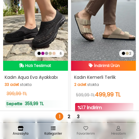
6
2
Hızlı Teslimat
İndirimli Ürün
Hızlı Teslimat
Hızlı Teslimat
Kadın Aqua Eva Ayakkabı
Kadın Kemerli Terlik
33
adet
stokta
2
adet
stokta
İndirimli Ürün
33
399,99 TL
adet
stokta
2
adet
stokta
499,99 TL
599,99 TL
359,99 TL
Sepette
%17 İndirim
1
2
3
Anasayfa
Kategoriler
Favorilerim
Hesabım