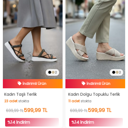
2
2
İndirimli Ürün
İndirimli Ürün
Hızlı Teslimat
Hızlı Teslimat
Kadın Taşlı Terlik
Kadın Dolgu Topuklu Terlik
23
adet
stokta
11
adet
stokta
İndirimli Ürün
İndirimli Ürün
23
adet
stokta
599,99 TL
11
adet
stokta
599,99 TL
699,99 TL
699,99 TL
%14 İndirim
%14 İndirim