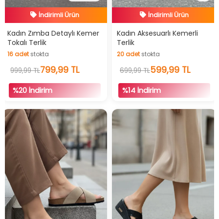
İndirimli Ürün
İndirimli Ürün
Hızlı Teslimat
Hızlı Teslimat
Kadın Zımba Detaylı Kemer
Kadın Aksesuarlı Kemerli
Tokalı Terlik
Terlik
İndirimli Ürün
İndirimli Ürün
16
adet
stokta
20
adet
stokta
16
adet
stokta
799,99 TL
20
adet
stokta
599,99 TL
999,99 TL
699,99 TL
%20 İndirim
%14 İndirim