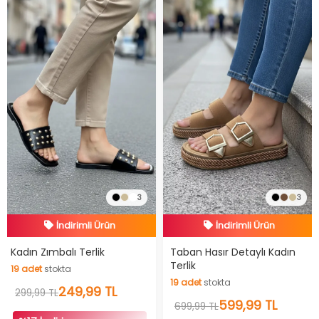
3
3
İndirimli Ürün
İndirimli Ürün
Hızlı Teslimat
Hızlı Teslimat
Kadın Zımbalı Terlik
Taban Hasır Detaylı Kadın
Terlik
19
adet
stokta
İndirimli Ürün
İndirimli Ürün
19
adet
stokta
19
adet
stokta
249,99 TL
299,99 TL
19
adet
stokta
599,99 TL
699,99 TL