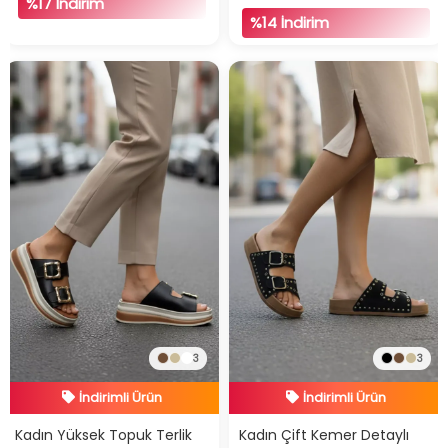
%17 İndirim
%14 İndirim
3
3
İndirimli Ürün
İndirimli Ürün
Hızlı Teslimat
Hızlı Teslimat
Kadın Yüksek Topuk Terlik
Kadın Çift Kemer Detaylı