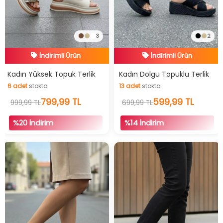
3
2
İndirimli Ürün
İndirimli Ürün
Hızlı Teslimat
Hızlı Teslimat
Kadın Yüksek Topuk Terlik
Kadın Dolgu Topuklu Terlik
6
adet
stokta
13
adet
stokta
İndirimli Ürün
İndirimli Ürün
6
adet
stokta
799,99 TL
13
adet
stokta
599,99 TL
999,99 TL
699,99 TL
%20 İndirim
%14 İndirim