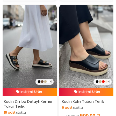
4
4
İndirimli Ürün
İndirimli Ürün
Hızlı Teslimat
Hızlı Teslimat
Kadın Zımba Detaylı Kemer
Kadın Kalın Taban Terlik
Tokalı Terlik
9
adet
stokta
İndirimli Ürün
İndirimli Ürün
15
adet
stokta
9
adet
stokta
599,99 TL