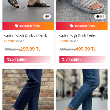
1
2
İndirimli Ürün
İndirimli Ürün
Hızlı Teslimat
Hızlı Teslimat
Kadın Tokalı Zımbalı Terlik
Kadın Taşlı Simli Terlik
10
adet
stokta
5
adet
stokta
İndirimli Ürün
İndirimli Ürün
10
adet
stokta
299,99 TL
5
adet
stokta
499,99 TL
399,99 TL
599,99 TL
%25 İndirim
%17 İndirim