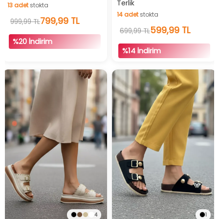
Terlik
13
adet
stokta
İndirimli Ürün
İndirimli Ürün
14
adet
stokta
13
adet
stokta
799,99 TL
999,99 TL
14
adet
stokta
599,99 TL
699,99 TL
%20 İndirim
%14 İndirim
4
1