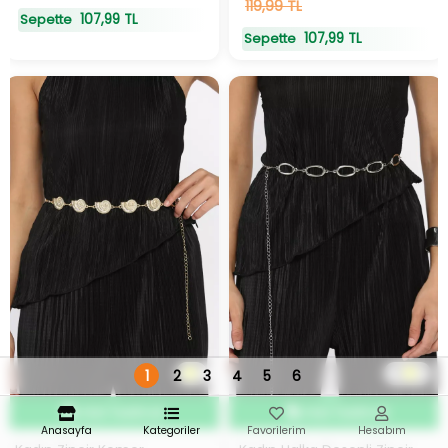
119,99 TL
107,99 TL
Sepette
107,99 TL
Sepette
1
2
1
3
4
5
6
2
Hızlı Teslimat
Hızlı Teslimat
Anasayfa
Kategoriler
Favorilerim
Hesabım
Hızlı Teslimat
Hızlı Teslimat
20
adet
stokta