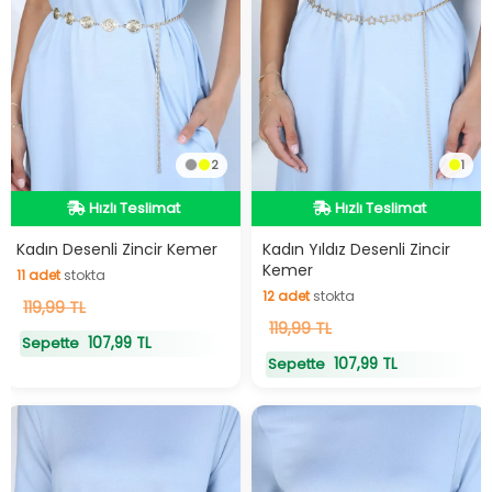
2
1
Hızlı Teslimat
Hızlı Teslimat
Hızlı Teslimat
Hızlı Teslimat
Kadın Desenli Zincir Kemer
Kadın Yıldız Desenli Zincir
Kemer
11
adet
stokta
12
adet
stokta
11
119,99 TL
adet
stokta
12
119,99 TL
adet
stokta
107,99 TL
Sepette
107,99 TL
Sepette