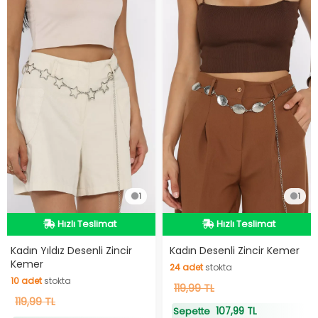
1
1
Hızlı Teslimat
Hızlı Teslimat
Hızlı Teslimat
Hızlı Teslimat
Kadın Yıldız Desenli Zincir
Kadın Desenli Zincir Kemer
Kemer
24
adet
stokta
10
adet
stokta
24
119,99 TL
adet
stokta
10
119,99 TL
adet
stokta
107,99 TL
Sepette