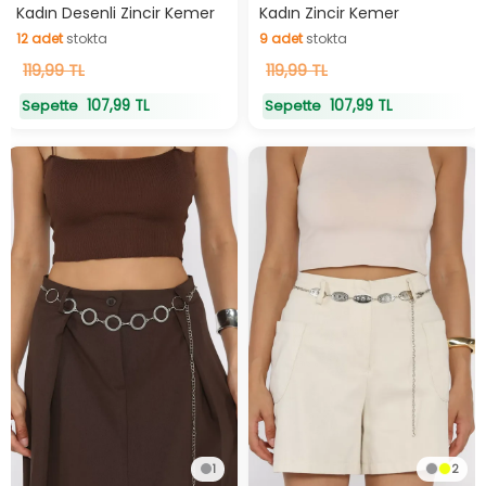
Hızlı Teslimat
Hızlı Teslimat
12
adet
stokta
9
adet
stokta
Kadın Desenli Zincir Kemer
Kadın Zincir Kemer
12
adet
stokta
9
adet
stokta
119,99 TL
119,99 TL
107,99 TL
107,99 TL
Sepette
Sepette
1
2