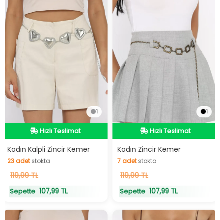
1
1
Hızlı Teslimat
Hızlı Teslimat
Hızlı Teslimat
Hızlı Teslimat
Kadın Kalpli Zincir Kemer
Kadın Zincir Kemer
23
adet
stokta
7
adet
stokta
23
119,99 TL
adet
stokta
7
119,99 TL
adet
stokta
107,99 TL
107,99 TL
Sepette
Sepette