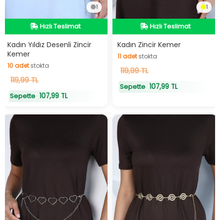
1
1
Hızlı Teslimat
Hızlı Teslimat
Hızlı Teslimat
Hızlı Teslimat
Kadın Yıldız Desenli Zincir
Kadın Zincir Kemer
Kemer
11
adet
stokta
10
adet
stokta
11
119,99 TL
adet
stokta
10
119,99 TL
adet
stokta
107,99 TL
Sepette
107,99 TL
Sepette