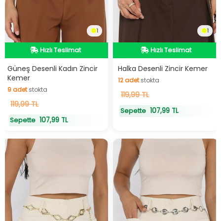
1
1
Hızlı Teslimat
Hızlı Teslimat
Hızlı Teslimat
Hızlı Teslimat
Güneş Desenli Kadın Zincir
Halka Desenli Zincir Kemer
Kemer
12
adet
stokta
9
adet
stokta
12
119,99 TL
adet
stokta
9
119,99 TL
adet
stokta
107,99 TL
Sepette
107,99 TL
Sepette