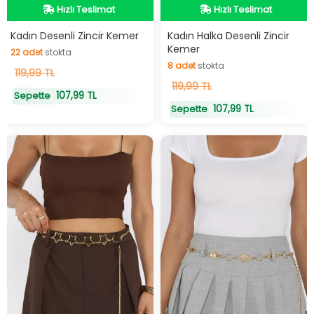
Hızlı Teslimat
Hızlı Teslimat
Hızlı Teslimat
Hızlı Teslimat
Kadın Desenli Zincir Kemer
Kadın Halka Desenli Zincir
Kemer
22
adet
stokta
8
adet
stokta
22
119,99 TL
adet
stokta
8
119,99 TL
adet
stokta
107,99 TL
Sepette
107,99 TL
Sepette