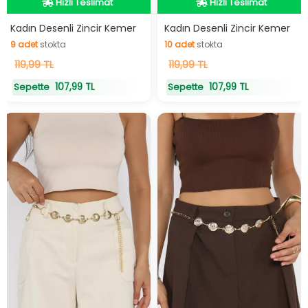
Hızlı Teslimat
Hızlı Teslimat
Hızlı Teslimat
Hızlı Teslimat
Kadın Desenli Zincir Kemer
Kadın Desenli Zincir Kemer
9
adet
stokta
10
adet
stokta
9
119,99 TL
adet
stokta
10
119,99 TL
adet
stokta
107,99 TL
107,99 TL
Sepette
Sepette