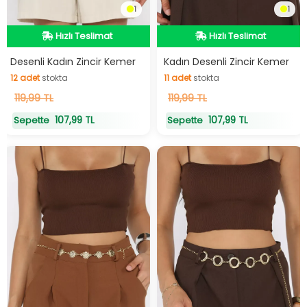
1
1
Hızlı Teslimat
Hızlı Teslimat
Hızlı Teslimat
Hızlı Teslimat
Desenli Kadın Zincir Kemer
Kadın Desenli Zincir Kemer
12
adet
stokta
11
adet
stokta
12
119,99 TL
adet
stokta
11
119,99 TL
adet
stokta
107,99 TL
107,99 TL
Sepette
Sepette