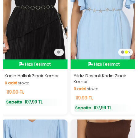
1
2
Hızlı Teslimat
Hızlı Teslimat
Hızlı Teslimat
Hızlı Teslimat
9
adet
stokta
Kadın Halkalı Zincir Kemer
Yıldız Desenli Kadın Zincir
9
adet
stokta
Kemer
9
adet
stokta
9
adet
stokta
119,99 TL
119,99 TL
107,99 TL
Sepette
107,99 TL
Sepette