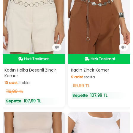
1
1
Hızlı Teslimat
Hızlı Teslimat
Hızlı Teslimat
Hızlı Teslimat
Kadın Halka Desenli Zincir
Kadın Zincir Kemer
Kemer
9
adet
stokta
10
adet
stokta
9
119,99 TL
adet
stokta
10
119,99 TL
adet
stokta
107,99 TL
Sepette
107,99 TL
Sepette