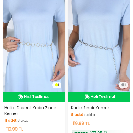
1
1
Hızlı Teslimat
Hızlı Teslimat
Hızlı Teslimat
Hızlı Teslimat
Halka Desenli Kadın Zincir
Kadın Zincir Kemer
Kemer
8
adet
stokta
11
adet
stokta
8
119,99 TL
adet
stokta
11
119,99 TL
adet
stokta