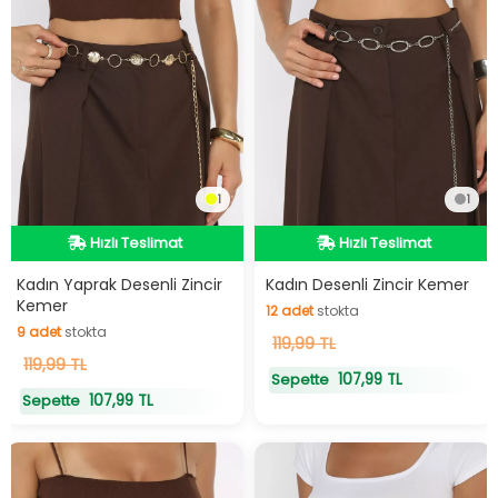
1
1
Hızlı Teslimat
Hızlı Teslimat
Hızlı Teslimat
Hızlı Teslimat
12
adet
stokta
Kadın Yaprak Desenli Zincir
Kadın Desenli Zincir Kemer
Kemer
12
adet
stokta
9
adet
stokta
119,99 TL
9
119,99 TL
adet
stokta
107,99 TL
Sepette
107,99 TL
Sepette