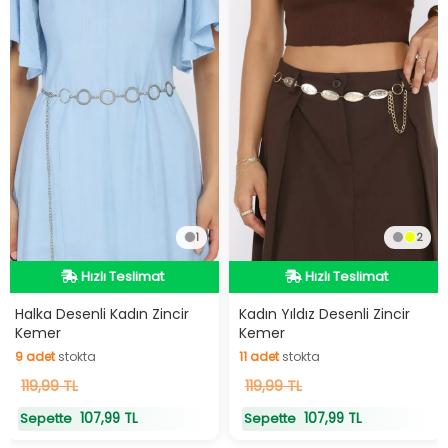
1
2
Hızlı Teslimat
Hızlı Teslimat
Hızlı Teslimat
Hızlı Teslimat
Halka Desenli Kadın Zincir
Kadın Yıldız Desenli Zincir
9
adet
stokta
11
adet
stokta
Kemer
Kemer
9
adet
stokta
11
adet
stokta
119,99 TL
119,99 TL
107,99 TL
107,99 TL
Sepette
Sepette