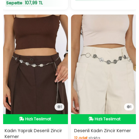
107,99 TL
Sepette
1
1
Hızlı Teslimat
Hızlı Teslimat
Hızlı Teslimat
Hızlı Teslimat
Kadın Yaprak Desenli Zincir
Desenli Kadın Zincir Kemer
Kemer
12
adet
stokta