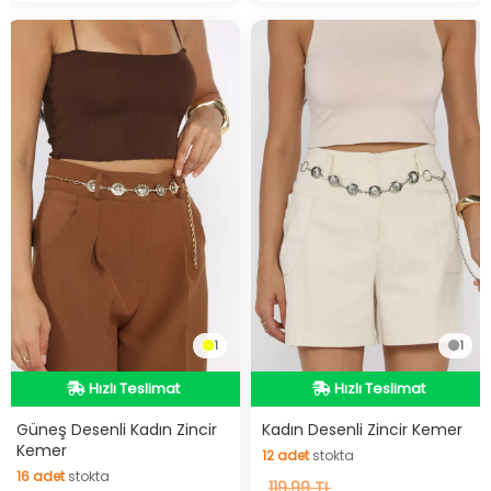
1
1
Hızlı Teslimat
Hızlı Teslimat
Hızlı Teslimat
Hızlı Teslimat
12
adet
stokta
Güneş Desenli Kadın Zincir
Kadın Desenli Zincir Kemer
16
adet
stokta
Kemer
12
adet
stokta
16
adet
stokta
119,99 TL