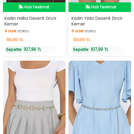
Hızlı Teslimat
Hızlı Teslimat
Hızlı Teslimat
Hızlı Teslimat
Kadın Halka Desenli Zincir
Kadın Yıldız Desenli Zincir
9
adet
stokta
8
adet
stokta
Kemer
Kemer
9
adet
stokta
8
adet
stokta
119,99 TL
119,99 TL
107,99 TL
107,99 TL
Sepette
Sepette