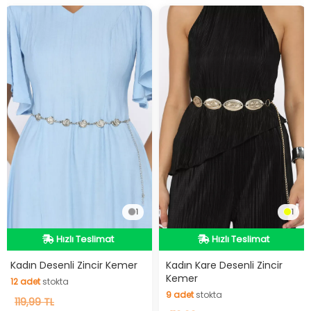
1
1
Hızlı Teslimat
Hızlı Teslimat
Hızlı Teslimat
Hızlı Teslimat
12
adet
stokta
Kadın Desenli Zincir Kemer
Kadın Kare Desenli Zincir
9
adet
stokta
Kemer
12
adet
stokta
9
adet
stokta
119,99 TL