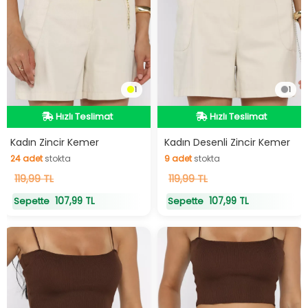
1
1
Hızlı Teslimat
Hızlı Teslimat
Hızlı Teslimat
Hızlı Teslimat
Kadın Zincir Kemer
Kadın Desenli Zincir Kemer
24
adet
stokta
9
adet
stokta
24
119,99 TL
adet
stokta
9
119,99 TL
adet
stokta
107,99 TL
107,99 TL
Sepette
Sepette