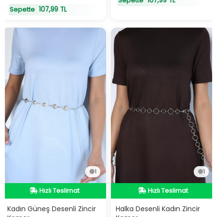
107,99 TL
Sepette
107,99 TL
Sepette
1
1
Hızlı Teslimat
Hızlı Teslimat
Hızlı Teslimat
Hızlı Teslimat
Kadın Güneş Desenli Zincir
Halka Desenli Kadın Zincir