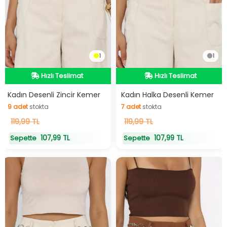
1
1
Hızlı Teslimat
Hızlı Teslimat
Hızlı Teslimat
Hızlı Teslimat
Kadın Desenli Zincir Kemer
Kadın Halka Desenli Kemer
9
adet
stokta
7
adet
stokta
9
119,99 TL
adet
stokta
7
119,99 TL
adet
stokta
107,99 TL
107,99 TL
Sepette
Sepette