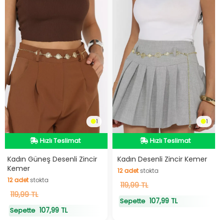
1
1
Hızlı Teslimat
Hızlı Teslimat
Hızlı Teslimat
Hızlı Teslimat
12
adet
stokta
Kadın Güneş Desenli Zincir
Kadın Desenli Zincir Kemer
12
adet
stokta
Kemer
12
adet
stokta
12
adet
stokta
119,99 TL
119,99 TL
107,99 TL
Sepette
107,99 TL
Sepette