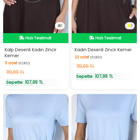
1
1
Hızlı Teslimat
Hızlı Teslimat
Hızlı Teslimat
Hızlı Teslimat
Kalp Desenli Kadın Zincir
Kadın Desenli Zincir Kemer
Kemer
22
adet
stokta
11
adet
stokta
22
119,99 TL
adet
stokta
11
119,99 TL
adet
stokta
107,99 TL
Sepette
107,99 TL
Sepette