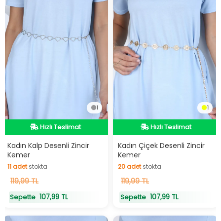
1
1
Hızlı Teslimat
Hızlı Teslimat
Hızlı Teslimat
Hızlı Teslimat
Kadın Kalp Desenli Zincir
Kadın Çiçek Desenli Zincir
Kemer
Kemer
11
adet
stokta
20
adet
stokta
11
119,99 TL
adet
stokta
20
119,99 TL
adet
stokta
107,99 TL
107,99 TL
Sepette
Sepette