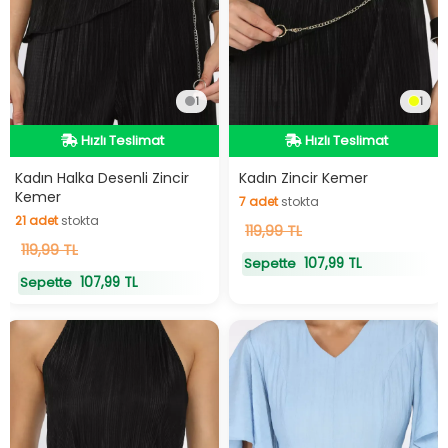
1
1
Hızlı Teslimat
Hızlı Teslimat
Hızlı Teslimat
Hızlı Teslimat
7
adet
stokta
Kadın Halka Desenli Zincir
Kadın Zincir Kemer
21
adet
stokta
Kemer
7
adet
stokta
21
adet
stokta
119,99 TL
119,99 TL
107,99 TL
Sepette
107,99 TL
Sepette