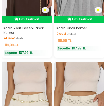
1
1
Hızlı Teslimat
Hızlı Teslimat
Hızlı Teslimat
Hızlı Teslimat
Kadın Yıldız Desenli Zincir
Kadın Zincir Kemer
Kemer
9
adet
stokta
24
adet
stokta
9
119,99 TL
adet
stokta
24
119,99 TL
adet
stokta
107,99 TL
Sepette
107,99 TL
Sepette