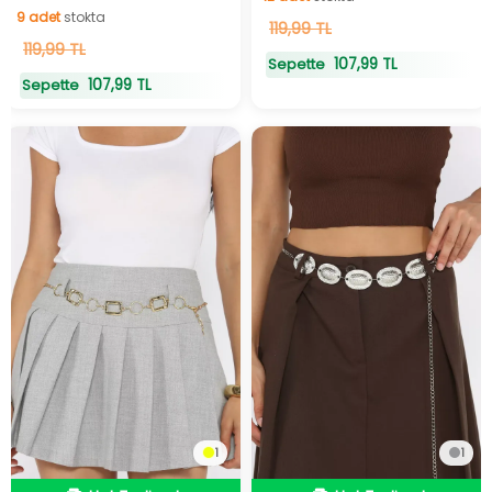
9
adet
stokta
12
119,99 TL
adet
stokta
9
119,99 TL
adet
stokta
107,99 TL
Sepette
107,99 TL
Sepette
1
1