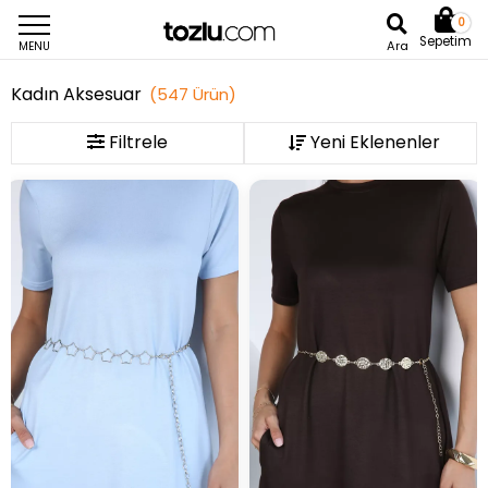
0
Sepetim
Ara
MENU
Kadın Aksesuar
(
547
Ürün
)
Filtrele