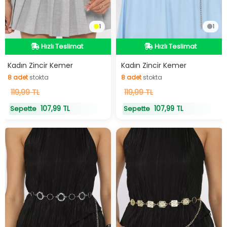
1
1
Hızlı Teslimat
Hızlı Teslimat
Hızlı Teslimat
Hızlı Teslimat
8
adet
stokta
8
adet
stokta
Kadın Zincir Kemer
Kadın Zincir Kemer
8
adet
stokta
8
adet
stokta
119,99 TL
119,99 TL
107,99 TL
107,99 TL
Sepette
Sepette