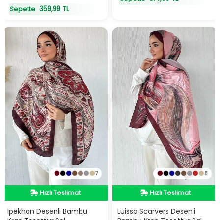
359,99 TL
Sepette
7
8
Hızlı Teslimat
Hızlı Teslimat
Hızlı Teslimat
Hızlı Teslimat
İpekhan Desenli Bambu
Luissa Scarvers Desenli