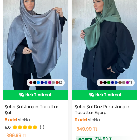
12
13
Hızlı Teslimat
Hızlı Teslimat
Hızlı Teslimat
Hızlı Teslimat
Şehri Şal Janjan Tesettür
Şehri Şal Düz Renk Janjan
Şal
Tesettür Eşarp
5
adet
stokta
9
adet
stokta
5.0
(1)
5
adet
stokta
9
349,99 TL
adet
stokta
399,99 TL
314,99 TL
Sepette