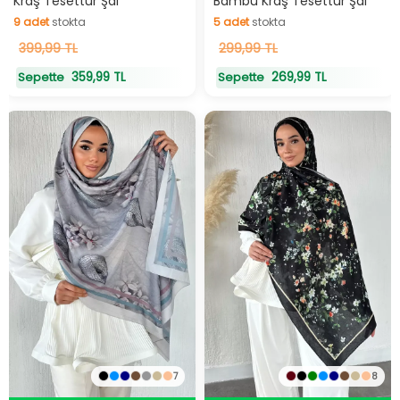
Kraş Tesettür Şal
Bambu Kraş Tesettür Şal
9
adet
stokta
5
adet
stokta
9
399,99 TL
adet
stokta
5
299,99 TL
adet
stokta
359,99 TL
269,99 TL
Sepette
Sepette
7
8