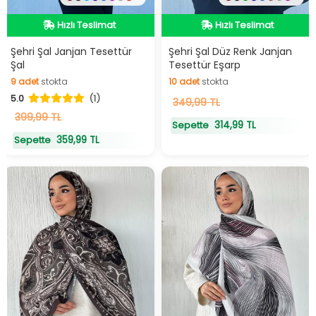
Hızlı Teslimat
Hızlı Teslimat
Hızlı Teslimat
Hızlı Teslimat
Şehri Şal Janjan Tesettür
Şehri Şal Düz Renk Janjan
Şal
Tesettür Eşarp
9
adet
stokta
10
adet
stokta
5.0
(1)
9
adet
stokta
10
349,99 TL
adet
stokta
399,99 TL
314,99 TL
Sepette
359,99 TL
Sepette