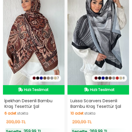
7
8
Hızlı Teslimat
Hızlı Teslimat
Hızlı Teslimat
Hızlı Teslimat
İpekhan Desenli Bambu
Luissa Scarvers Desenli
Kraş Tesettür Şal
Bambu Kraş Tesettür Şal
6
adet
stokta
10
adet
stokta
6
399,99 TL
adet
stokta
10
299,99 TL
adet
stokta
359,99 TL
269,99 TL
Sepette
Sepette