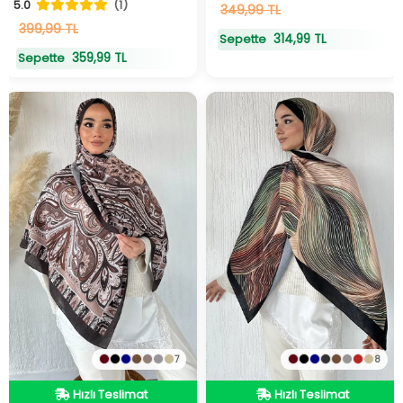
5.0
(1)
14
adet
stokta
6
349,99 TL
adet
stokta
399,99 TL
314,99 TL
Sepette
359,99 TL
Sepette
7
8
Hızlı Teslimat
Hızlı Teslimat