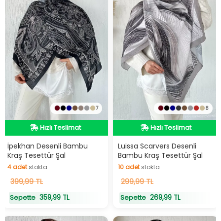
7
8
Hızlı Teslimat
Hızlı Teslimat
Hızlı Teslimat
Hızlı Teslimat
İpekhan Desenli Bambu
Luissa Scarvers Desenli
Kraş Tesettür Şal
Bambu Kraş Tesettür Şal
4
adet
stokta
10
adet
stokta
4
399,99 TL
adet
stokta
10
299,99 TL
adet
stokta
359,99 TL
269,99 TL
Sepette
Sepette