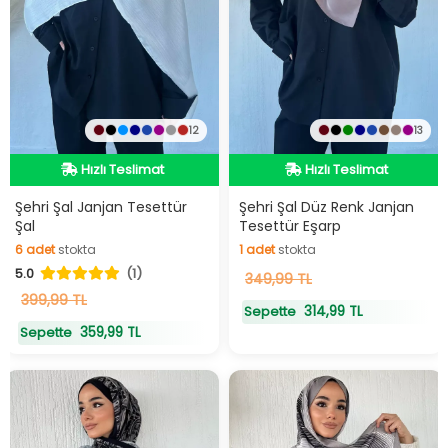
12
13
Hızlı Teslimat
Hızlı Teslimat
Hızlı Teslimat
Hızlı Teslimat
Şehri Şal Janjan Tesettür
Şehri Şal Düz Renk Janjan
Şal
Tesettür Eşarp
6
adet
stokta
1
adet
stokta
5.0
(1)
6
adet
stokta
1
349,99 TL
adet
stokta
399,99 TL
314,99 TL
Sepette
359,99 TL
Sepette