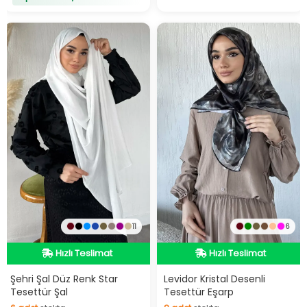
11
6
Hızlı Teslimat
Hızlı Teslimat
Hızlı Teslimat
Hızlı Teslimat
Şehri Şal Düz Renk Star
Levidor Kristal Desenli
Tesettür Şal
Tesettür Eşarp