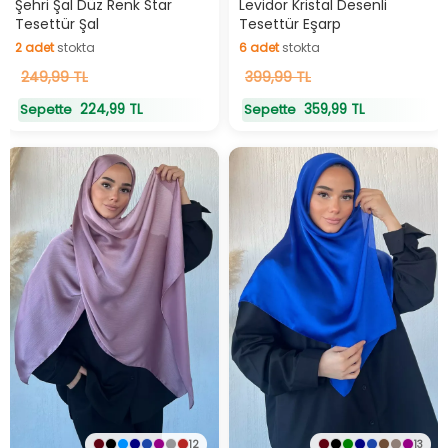
Şehri Şal Düz Renk Star
Levidor Kristal Desenli
Tesettür Şal
Tesettür Eşarp
2
adet
stokta
6
adet
stokta
2
249,99 TL
adet
stokta
6
399,99 TL
adet
stokta
224,99 TL
359,99 TL
Sepette
Sepette
12
13