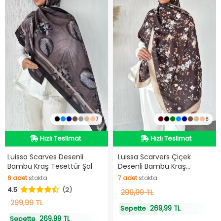
7
8
Hızlı Teslimat
Hızlı Teslimat
Hızlı Teslimat
Hızlı Teslimat
Luissa Scarves Desenli
Luissa Scarvers Çiçek
Bambu Kraş Tesettür Şal
Desenli Bambu Kraş
Tesettür Şal
6
adet
stokta
7
adet
stokta
4.5
(2)
6
adet
stokta
7
299,99 TL
adet
stokta
299,99 TL
269,99 TL
Sepette
269,99 TL
Sepette