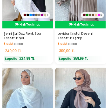
11
6
Hızlı Teslimat
Hızlı Teslimat
Hızlı Teslimat
Hızlı Teslimat
Şehri Şal Düz Renk Star
Levidor Kristal Desenli
Tesettür Şal
Tesettür Eşarp
5
adet
stokta
6
adet
stokta
5
249,99 TL
adet
stokta
6
399,99 TL
adet
stokta
224,99 TL
359,99 TL
Sepette
Sepette