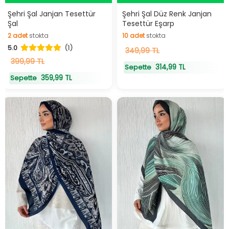
Hızlı Teslimat
Hızlı Teslimat
Şehri Şal Janjan Tesettür
Şehri Şal Düz Renk Janjan
Şal
Tesettür Eşarp
2
adet
stokta
10
adet
stokta
5.0
(1)
2
adet
stokta
10
349,99 TL
adet
stokta
399,99 TL
314,99 TL
Sepette
359,99 TL
Sepette