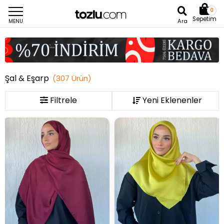
0
Sepetim
Ara
MENU
Şal & Eşarp
(
307
Ürün
)
Filtrele