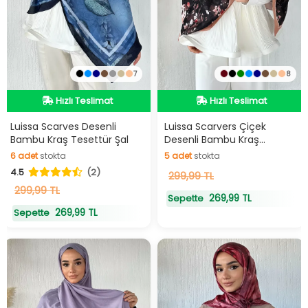
7
8
Hızlı Teslimat
Hızlı Teslimat
Hızlı Teslimat
Hızlı Teslimat
Luissa Scarves Desenli
Luissa Scarvers Çiçek
Bambu Kraş Tesettür Şal
Desenli Bambu Kraş
Tesettür Şal
6
adet
stokta
5
adet
stokta
4.5
(2)
6
adet
stokta
5
299,99 TL
adet
stokta
299,99 TL
269,99 TL
Sepette
269,99 TL
Sepette