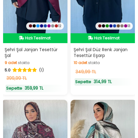
12
13
Hızlı Teslimat
Hızlı Teslimat
Hızlı Teslimat
Hızlı Teslimat
Şehri Şal Janjan Tesettür
Şehri Şal Düz Renk Janjan
Şal
Tesettür Eşarp
9
adet
stokta
10
adet
stokta
5.0
(1)
9
adet
stokta
10
349,99 TL
adet
stokta
399,99 TL
314,99 TL
Sepette
359,99 TL
Sepette