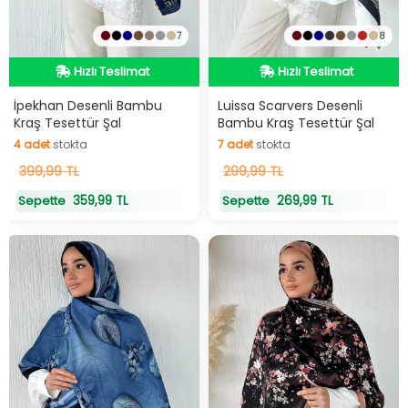
7
8
Hızlı Teslimat
Hızlı Teslimat
Hızlı Teslimat
Hızlı Teslimat
İpekhan Desenli Bambu
Luissa Scarvers Desenli
Kraş Tesettür Şal
Bambu Kraş Tesettür Şal
4
adet
stokta
7
adet
stokta
4
399,99 TL
adet
stokta
7
299,99 TL
adet
stokta
359,99 TL
269,99 TL
Sepette
Sepette