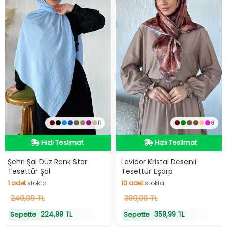
11
6
Hızlı Teslimat
Hızlı Teslimat
Hızlı Teslimat
Hızlı Teslimat
Şehri Şal Düz Renk Star
Levidor Kristal Desenli
Tesettür Şal
Tesettür Eşarp
1
adet
stokta
10
adet
stokta
1
249,99 TL
adet
stokta
10
399,99 TL
adet
stokta
224,99 TL
359,99 TL
Sepette
Sepette