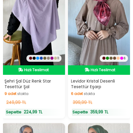
11
6
Hızlı Teslimat
Hızlı Teslimat
Hızlı Teslimat
Hızlı Teslimat
Şehri Şal Düz Renk Star
Levidor Kristal Desenli
Tesettür Şal
Tesettür Eşarp
9
adet
stokta
6
adet
stokta
9
249,99 TL
adet
stokta
6
399,99 TL
adet
stokta
224,99 TL
359,99 TL
Sepette
Sepette