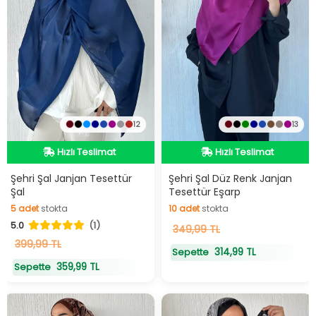
12
13
Hızlı Teslimat
Hızlı Teslimat
Hızlı Teslimat
Hızlı Teslimat
Şehri Şal Janjan Tesettür
Şehri Şal Düz Renk Janjan
Şal
Tesettür Eşarp
5
adet
stokta
10
adet
stokta
5.0
(1)
5
adet
stokta
10
349,99 TL
adet
stokta
399,99 TL
314,99 TL
Sepette
359,99 TL
Sepette