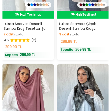
7
8
Hızlı Teslimat
Hızlı Teslimat
Hızlı Teslimat
Hızlı Teslimat
Luissa Scarves Desenli
Luissa Scarvers Çiçek
Bambu Kraş Tesettür Şal
Desenli Bambu Kraş
Tesettür Şal
7
adet
stokta
9
adet
stokta
4.5
(2)
7
adet
stokta
9
299,99 TL
adet
stokta
299,99 TL
269,99 TL
Sepette
269,99 TL
Sepette