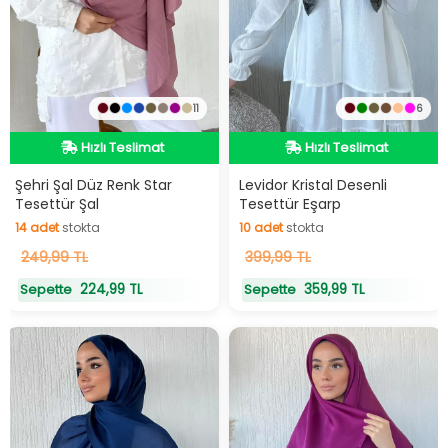
11
6
Hızlı Teslimat
Hızlı Teslimat
Hızlı Teslimat
Hızlı Teslimat
Şehri Şal Düz Renk Star
Levidor Kristal Desenli
Tesettür Şal
Tesettür Eşarp
14
adet
stokta
10
adet
stokta
14
249,99 TL
adet
stokta
10
399,99 TL
adet
stokta
224,99 TL
359,99 TL
Sepette
Sepette