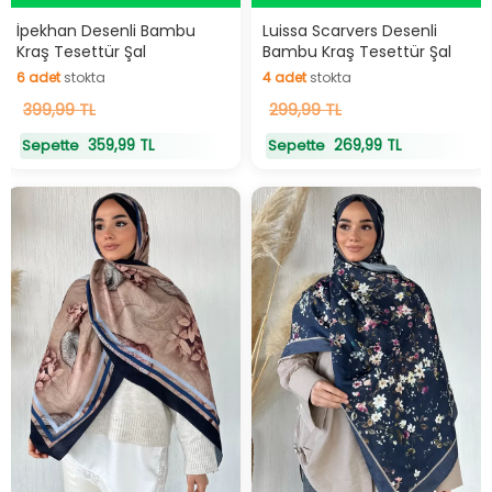
Hızlı Teslimat
Hızlı Teslimat
İpekhan Desenli Bambu
Luissa Scarvers Desenli
Kraş Tesettür Şal
Bambu Kraş Tesettür Şal
6
adet
stokta
4
adet
stokta
6
399,99 TL
adet
stokta
4
299,99 TL
adet
stokta
359,99 TL
269,99 TL
Sepette
Sepette