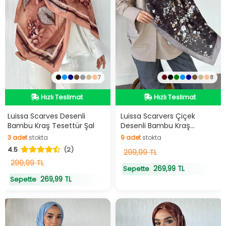
7
8
Hızlı Teslimat
Hızlı Teslimat
Hızlı Teslimat
Hızlı Teslimat
Luissa Scarves Desenli
Luissa Scarvers Çiçek
Bambu Kraş Tesettür Şal
Desenli Bambu Kraş
Tesettür Şal
3
adet
stokta
9
adet
stokta
4.5
(2)
3
adet
stokta
9
299,99 TL
adet
stokta
299,99 TL
269,99 TL
Sepette
269,99 TL
Sepette