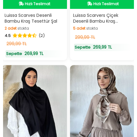
Hızlı Teslimat
Hızlı Teslimat
Hızlı Teslimat
Hızlı Teslimat
Luissa Scarves Desenli
Luissa Scarvers Çiçek
Bambu Kraş Tesettür Şal
Desenli Bambu Kraş
Tesettür Şal
2
adet
stokta
5
adet
stokta
4.5
(2)
2
adet
stokta
5
299,99 TL
adet
stokta
299,99 TL
269,99 TL
Sepette
269,99 TL
Sepette