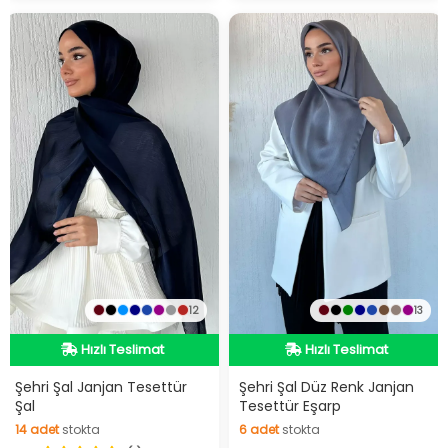
12
13
Hızlı Teslimat
Hızlı Teslimat
Hızlı Teslimat
Hızlı Teslimat
Şehri Şal Janjan Tesettür
Şehri Şal Düz Renk Janjan
Şal
Tesettür Eşarp
14
adet
stokta
6
adet
stokta