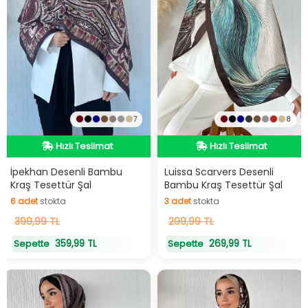
7
8
Hızlı Teslimat
Hızlı Teslimat
Hızlı Teslimat
Hızlı Teslimat
İpekhan Desenli Bambu
Luissa Scarvers Desenli
Kraş Tesettür Şal
Bambu Kraş Tesettür Şal
6
adet
stokta
3
adet
stokta
6
399,99 TL
adet
stokta
3
299,99 TL
adet
stokta
359,99 TL
269,99 TL
Sepette
Sepette