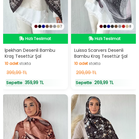
7
8
Hızlı Teslimat
Hızlı Teslimat
Hızlı Teslimat
Hızlı Teslimat
İpekhan Desenli Bambu
Luissa Scarvers Desenli
Kraş Tesettür Şal
Bambu Kraş Tesettür Şal
10
adet
stokta
10
adet
stokta
10
399,99 TL
adet
stokta
10
299,99 TL
adet
stokta
359,99 TL
269,99 TL
Sepette
Sepette