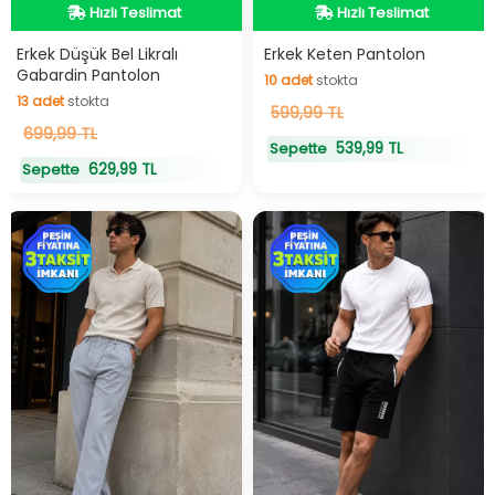
Hızlı Teslimat
Hızlı Teslimat
Hızlı Teslimat
Hızlı Teslimat
Erkek Düşük Bel Likralı
Erkek Keten Pantolon
Gabardin Pantolon
10
adet
stokta
13
adet
stokta
10
599,99 TL
adet
stokta
13
699,99 TL
adet
stokta
539,99 TL
Sepette
629,99 TL
Sepette