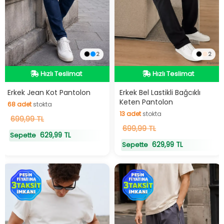
2
2
Hızlı Teslimat
Hızlı Teslimat
Hızlı Teslimat
Hızlı Teslimat
Erkek Jean Kot Pantolon
Erkek Bel Lastikli Bağcıklı
Keten Pantolon
68
adet
stokta
13
adet
stokta
68
699,99 TL
adet
stokta
13
699,99 TL
adet
stokta
629,99 TL
Sepette
629,99 TL
Sepette