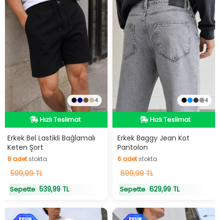
4
4
Hızlı Teslimat
Hızlı Teslimat
Hızlı Teslimat
Hızlı Teslimat
Erkek Bel Lastikli Bağlamalı
Erkek Baggy Jean Kot
Keten Şort
Pantolon
8
adet
stokta
6
adet
stokta
8
599,99 TL
adet
stokta
6
699,99 TL
adet
stokta
539,99 TL
629,99 TL
Sepette
Sepette