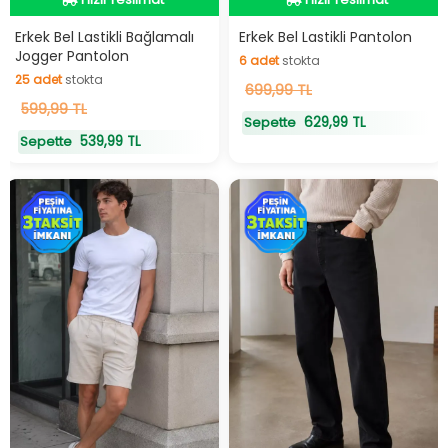
Hızlı Teslimat
Hızlı Teslimat
Erkek Bel Lastikli Bağlamalı
Erkek Bel Lastikli Pantolon
Jogger Pantolon
6
adet
stokta
25
adet
stokta
6
699,99 TL
adet
stokta
25
599,99 TL
adet
stokta
629,99 TL
Sepette
539,99 TL
Sepette