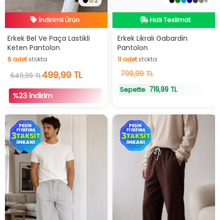
2
6
İndirimli Ürün
Hızlı Teslimat
Hızlı Teslimat
Hızlı Teslimat
Erkek Bel Ve Paça Lastikli
Erkek Likralı Gabardin
Keten Pantolon
Pantolon
İndirimli Ürün
6
adet
stokta
11
adet
stokta
6
adet
stokta
499,99 TL
11
799,99 TL
adet
stokta
649,99 TL
719,99 TL
Sepette
%23 İndirim