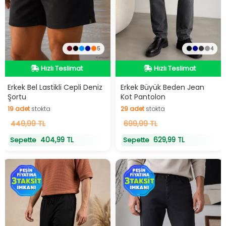
5
4
Hızlı Teslimat
Hızlı Teslimat
Hızlı Teslimat
Hızlı Teslimat
Erkek Bel Lastikli Cepli Deniz
Erkek Büyük Beden Jean
Şortu
Kot Pantolon
19
adet
stokta
29
adet
stokta
19
449,99 TL
adet
stokta
29
699,99 TL
adet
stokta
404,99 TL
629,99 TL
Sepette
Sepette