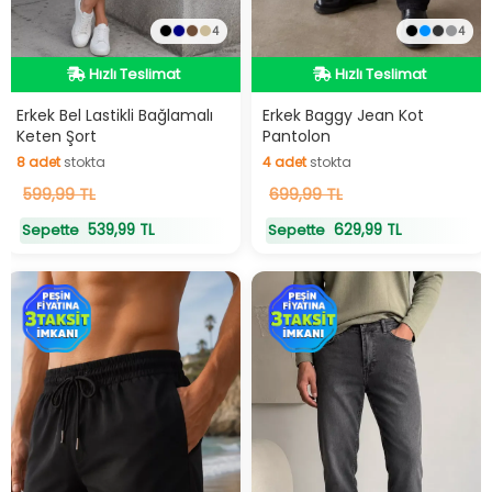
4
4
Hızlı Teslimat
Hızlı Teslimat
Hızlı Teslimat
Hızlı Teslimat
Erkek Bel Lastikli Bağlamalı
Erkek Baggy Jean Kot
Keten Şort
Pantolon
8
adet
stokta
4
adet
stokta
8
599,99 TL
adet
stokta
4
699,99 TL
adet
stokta
539,99 TL
629,99 TL
Sepette
Sepette