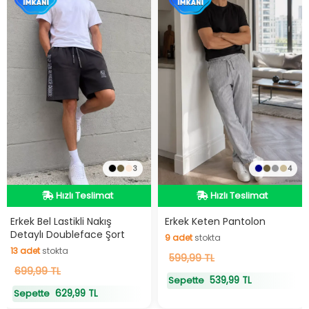
3
4
Hızlı Teslimat
Hızlı Teslimat
Hızlı Teslimat
Hızlı Teslimat
Erkek Bel Lastikli Nakış
Erkek Keten Pantolon
Detaylı Doubleface Şort
9
adet
stokta
13
adet
stokta
9
599,99 TL
adet
stokta
13
699,99 TL
adet
stokta
539,99 TL
Sepette
629,99 TL
Sepette