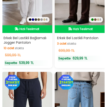
6
3
Hızlı Teslimat
Hızlı Teslimat
Hızlı Teslimat
Hızlı Teslimat
Erkek Bel Lastikli Bağlamalı
Erkek Bel Lastikli Pantolon
Jogger Pantolon
3
adet
stokta
10
adet
stokta
3
699,99 TL
adet
stokta
10
599,99 TL
adet
stokta
629,99 TL
Sepette
539,99 TL
Sepette