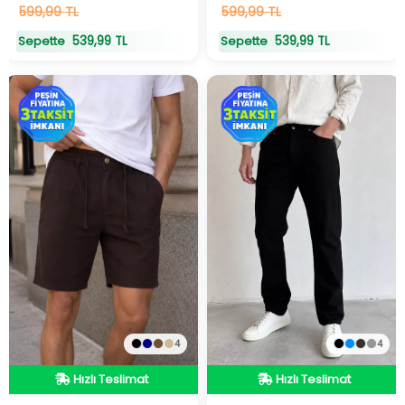
11
599,99 TL
adet
stokta
20
599,99 TL
adet
stokta
539,99 TL
539,99 TL
Sepette
Sepette
4
4
Hızlı Teslimat
Hızlı Teslimat