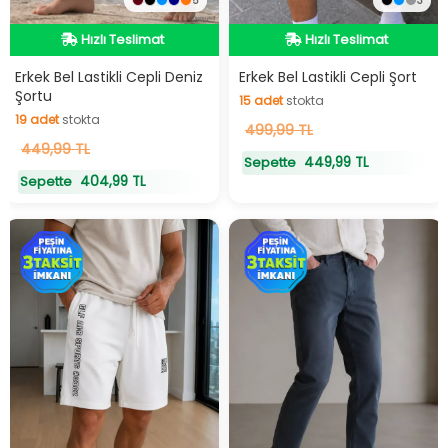
5
3
Hızlı Teslimat
Hızlı Teslimat
Hızlı Teslimat
Hızlı Teslimat
Erkek Bel Lastikli Cepli Deniz
Erkek Bel Lastikli Cepli Şort
Şortu
15
adet
stokta
19
adet
stokta
15
499,99 TL
adet
stokta
19
449,99 TL
adet
stokta
449,99 TL
Sepette
404,99 TL
Sepette