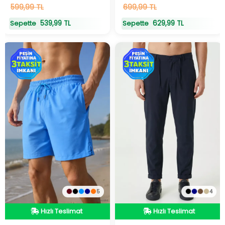
22
599,99 TL
adet
stokta
22
699,99 TL
adet
stokta
539,99 TL
629,99 TL
Sepette
Sepette
5
4
Hızlı Teslimat
Hızlı Teslimat