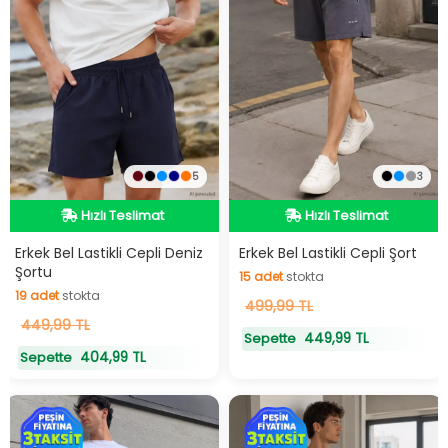
5
3
Hızlı Teslimat
Hızlı Teslimat
Hızlı Teslimat
Hızlı Teslimat
Erkek Bel Lastikli Cepli Deniz
Erkek Bel Lastikli Cepli Şort
Şortu
15
adet
stokta
19
adet
stokta
15
499,99 TL
adet
stokta
19
449,99 TL
adet
stokta
449,99 TL
Sepette
404,99 TL
Sepette