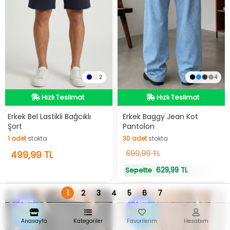
2
4
Hızlı Teslimat
Hızlı Teslimat
Hızlı Teslimat
Hızlı Teslimat
Erkek Bel Lastikli Bağcıklı
Erkek Baggy Jean Kot
Şort
Pantolon
1
adet
stokta
30
adet
stokta
1
499,99 TL
adet
stokta
30
699,99 TL
adet
stokta
629,99 TL
Sepette
1
2
3
4
5
6
7
Anasayfa
Kategoriler
Favorilerim
Hesabım