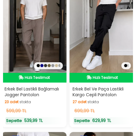
6
1
Hızlı Teslimat
Hızlı Teslimat
Hızlı Teslimat
Hızlı Teslimat
Erkek Bel Lastikli Bağlamalı
Erkek Bel Ve Paça Lastikli
Jogger Pantolon
Kargo Cepli Pantolon
23
adet
stokta
27
adet
stokta
23
599,99 TL
adet
stokta
27
699,99 TL
adet
stokta
539,99 TL
629,99 TL
Sepette
Sepette