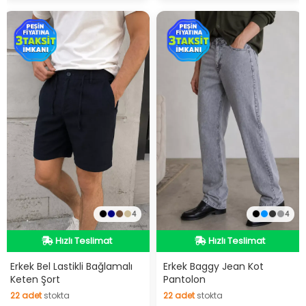
4
4
Hızlı Teslimat
Hızlı Teslimat
Hızlı Teslimat
Hızlı Teslimat
Erkek Bel Lastikli Bağlamalı
Erkek Baggy Jean Kot
Keten Şort
Pantolon
22
adet
stokta
22
adet
stokta