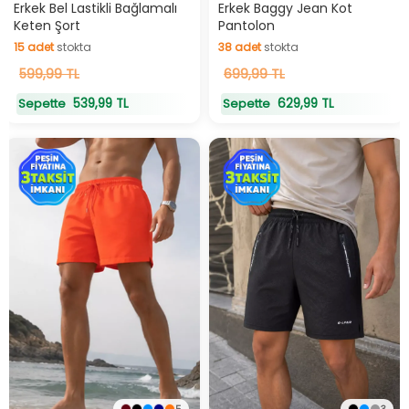
Hızlı Teslimat
Hızlı Teslimat
Erkek Bel Lastikli Bağlamalı
Erkek Baggy Jean Kot
Keten Şort
Pantolon
15
adet
stokta
38
adet
stokta
15
599,99 TL
adet
stokta
38
699,99 TL
adet
stokta
539,99 TL
629,99 TL
Sepette
Sepette