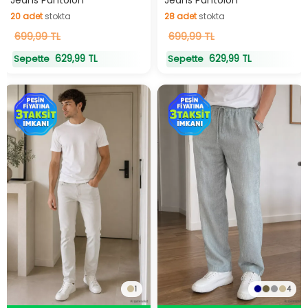
20
adet
stokta
28
adet
stokta
20
699,99 TL
adet
stokta
28
699,99 TL
adet
stokta
629,99 TL
629,99 TL
Sepette
Sepette
1
4