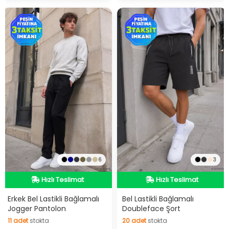
6
3
Hızlı Teslimat
Hızlı Teslimat
Hızlı Teslimat
Hızlı Teslimat
Erkek Bel Lastikli Bağlamalı
Bel Lastikli Bağlamalı
Jogger Pantolon
Doubleface Şort
11
adet
stokta
20
adet
stokta