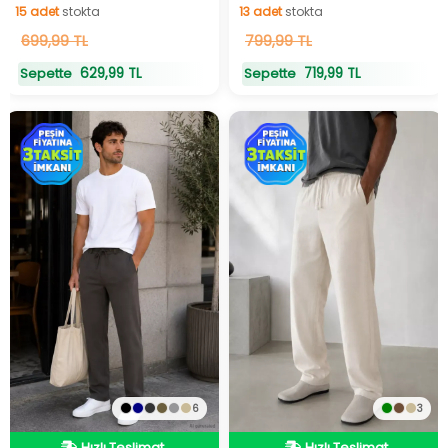
15
adet
stokta
13
adet
stokta
15
699,99 TL
adet
stokta
13
799,99 TL
adet
stokta
629,99 TL
719,99 TL
Sepette
Sepette
6
3
Hızlı Teslimat
Hızlı Teslimat