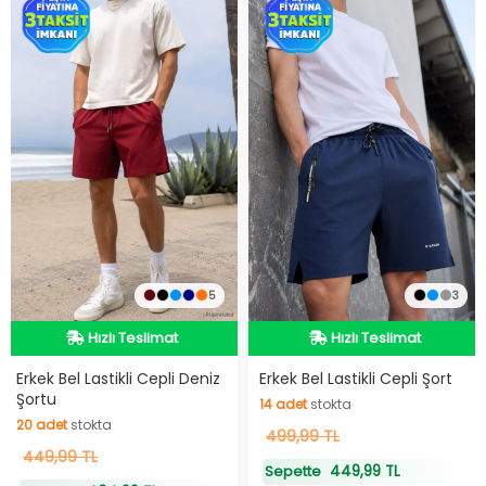
5
3
Hızlı Teslimat
Hızlı Teslimat
Hızlı Teslimat
Hızlı Teslimat
Erkek Bel Lastikli Cepli Deniz
Erkek Bel Lastikli Cepli Şort
Şortu
14
adet
stokta
20
adet
stokta
14
499,99 TL
adet
stokta
20
449,99 TL
adet
stokta
449,99 TL
Sepette