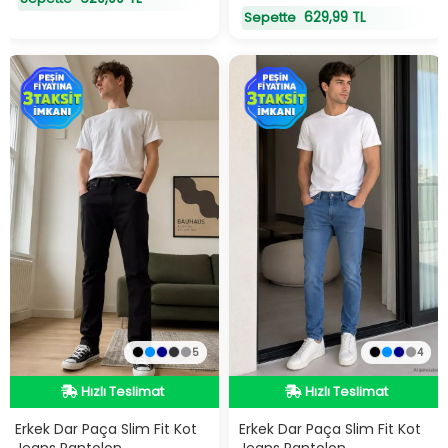
629,99 TL
Sepette
5
4
Hızlı Teslimat
Hızlı Teslimat
Hızlı Teslimat
Hızlı Teslimat
Erkek Dar Paça Slim Fit Kot
Erkek Dar Paça Slim Fit Kot
Jeans Pantolon
Jeans Pantolon