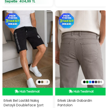
404,99 TL
Sepette
3
6
Hızlı Teslimat
Hızlı Teslimat
Hızlı Teslimat
Hızlı Teslimat
Erkek Bel Lastikli Nakış
Erkek Likralı Gabardin
Detaylı Doubleface Şort
Pantolon