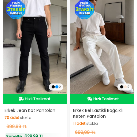
2
2
Hızlı Teslimat
Hızlı Teslimat
Hızlı Teslimat
Hızlı Teslimat
Erkek Jean Kot Pantolon
Erkek Bel Lastikli Bağcıklı
Keten Pantolon
70
adet
stokta
11
adet
stokta
70
699,99 TL
adet
stokta
11
699,99 TL
adet
stokta
629,99 TL
Sepette