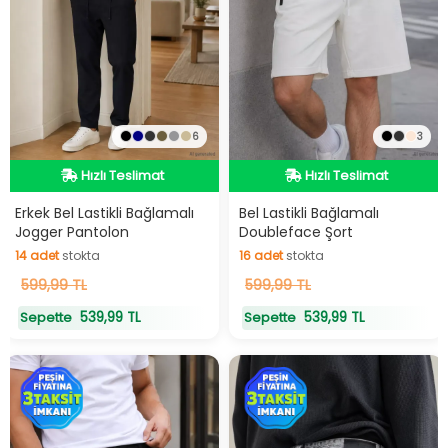
6
3
Hızlı Teslimat
Hızlı Teslimat
Hızlı Teslimat
Hızlı Teslimat
Erkek Bel Lastikli Bağlamalı
Bel Lastikli Bağlamalı
Jogger Pantolon
Doubleface Şort
14
adet
stokta
16
adet
stokta
14
599,99 TL
adet
stokta
16
599,99 TL
adet
stokta
539,99 TL
539,99 TL
Sepette
Sepette