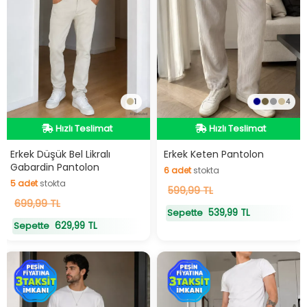
1
4
Hızlı Teslimat
Hızlı Teslimat
Hızlı Teslimat
Hızlı Teslimat
Erkek Düşük Bel Likralı
Erkek Keten Pantolon
Gabardin Pantolon
6
adet
stokta
5
adet
stokta
6
599,99 TL
adet
stokta
5
699,99 TL
adet
stokta
539,99 TL
Sepette
629,99 TL
Sepette