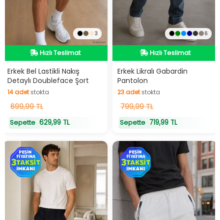
3
6
Hızlı Teslimat
Hızlı Teslimat
Hızlı Teslimat
Hızlı Teslimat
Erkek Bel Lastikli Nakış
Erkek Likralı Gabardin
Detaylı Doubleface Şort
Pantolon
14
adet
stokta
23
adet
stokta
14
699,99 TL
adet
stokta
23
799,99 TL
adet
stokta
629,99 TL
719,99 TL
Sepette
Sepette