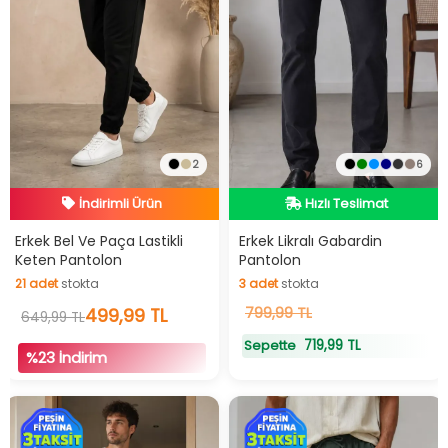
2
6
İndirimli Ürün
Hızlı Teslimat
Hızlı Teslimat
Hızlı Teslimat
Erkek Bel Ve Paça Lastikli
Erkek Likralı Gabardin
Keten Pantolon
Pantolon
İndirimli Ürün
21
adet
stokta
3
adet
stokta
21
adet
stokta
499,99 TL
3
799,99 TL
adet
stokta
649,99 TL
719,99 TL
Sepette
%23 İndirim