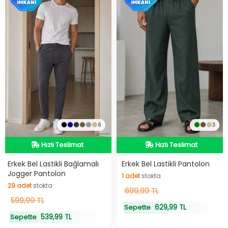
6
3
Hızlı Teslimat
Hızlı Teslimat
Hızlı Teslimat
Hızlı Teslimat
Erkek Bel Lastikli Bağlamalı
Erkek Bel Lastikli Pantolon
Jogger Pantolon
1
adet
stokta
29
adet
stokta
1
699,99 TL
adet
stokta
29
599,99 TL
adet
stokta
629,99 TL
Sepette
539,99 TL
Sepette