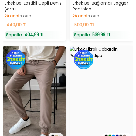
Hızlı Teslimat
Hızlı Teslimat
Erkek Bel Lastikli Cepli Deniz
Erkek Bel Bağlamalı Jogger
Şortu
Pantolon
20
adet
stokta
26
adet
stokta
20
449,99 TL
adet
stokta
26
599,99 TL
adet
stokta
404,99 TL
539,99 TL
Sepette
Sepette